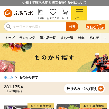
令和８年熊本地震 災害支援寄付受付について
上限額
お気に入り
カート
メニュー
検索
トップ
ランキング
返礼品一覧
まち一覧
特集
初心者ガイド
ホーム
ものから探す
281,175
件
絞り込み・並び替え
（1～30件目）