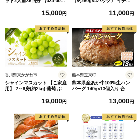
ット2人前×5回分 【024-002
（約250g×4パック） イチゴ
7】
苺 果物 くだもの フルーツ 旬
15,000
11,000
ジャム スムージー スイーツ
円
円
熊本県 八代市 【2027年1月上
旬より順次発送】
香川県東かがわ市
熊本県玉東町
シャインマスカット 【ご家庭
熊本県産あか牛100%生ハン
用】 2～6房(約2kg) 葡萄 ぶど
バーグ 140g×13個入り 合計1
う ブドウ フルーツ 果物 くだ
820g 1.82kg以上《30日以内
19,000
13,000
もの 果実 旬の果物 旬のフル
に出荷予定(土日祝除く)》熊
円
円
ーツ 香川 香川県 東かがわ市
本県産あか牛 バイキングベー
カリー 冷凍