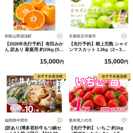
和歌山県湯浅町
京都府京丹後市
【2026年先行予約】有田みか
【先行予約】樹上完熟 シャイ
ん 訳あり 家庭用 約10kg (S
ンマスカット 1.2kg（2～3
S、Sサイズ) みかん 温州みか
房）（2026年9月中旬～発
15,000
15,000
ん フルーツ 柑橘 果物 果実
送） ふるさと納税 シャイン
円
円
ジューシー 人気 国産 食べ物
マスカット しゃいんますかっ
和歌山県 湯浅町 送料無料_ZJ
と 葡萄 ブドウ ふるーつ 甘い
6098
あまい ギフト お取り寄せ
福岡県中間市
熊本県八代市
(訳あり)博多若杉牛もつ鍋セ
【先行予約】 いちご 約1kg