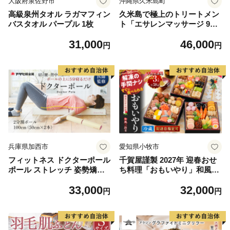
大阪府泉佐野市
沖縄県久米島町
高級泉州タオル ラガマフィン
久米島で極上のトリートメン
バスタオル パープル 1枚
ト「エサレンマッサージ 90
分コース」1名様ご利用券 ト
31,000
46,000
リートメント アロマ エッセ
円
円
ンス オイル ストレッチ 癒や
し ヒーリング オイルトリー
トメント マッサージ 手技 五
感 香り 音 触れる 瞑想 極上
セッション スキンシップ 施
術 サロン
兵庫県加西市
愛知県小牧市
フィットネス ドクターポール
千賀屋謹製 2027年 迎春おせ
ポール ストレッチ 姿勢矯正
ち料理「おもいやり」和風三
ストレッチ用ポール ヨガポー
段重 3人前 全38品 冷蔵 おせ
33,000
32,000
ル アサヒ軽金属 リセット 姿
ち 2027 おせち料理 小牧市 年
円
円
勢 ヨガ 健康 首 肩 背中 腰 ほ
内配送 年内発送 お節 冷蔵 冷
ぐす おうち時間 美容 運動 室
蔵おせち 人気 新春
内 日用品