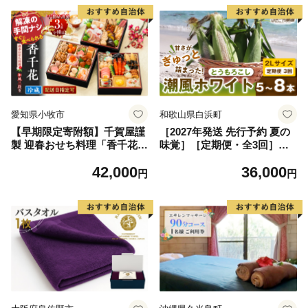
ち ふるさと納税 おせち料理
ふるさと納税 お節 御節 海鮮
海鮮おせち )
愛知県小牧市
和歌山県白浜町
【早期限定寄附額】千賀屋謹
［2027年発送 先行予約 夏の
製 迎春おせち料理「香千花」
味覚］［定期便・全3回］潮
和風三段重 3人前 全40品 冷
風ホワイト 2Lサイズ 5～8本
42,000
36,000
蔵 【早期限定寄附額】 千賀
1セット とうもろこし トウモ
円
円
屋謹製 迎春 おせち料理 香千
ロコシ 白 コーン とうもろこ
花 和風 三段重 千賀屋 おせち
し BBQ 焼き肉 白浜町
6.5寸 年末配送 年内配送 2027
年 縁起物 祝箸付 迎春おせち
和風おせち 本格おせち 定番
おせち お正月 お取り寄せ 愛
知県 小牧市 送料無料