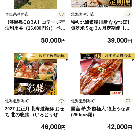
兵庫県淡路市
北海道滝川市
【淡路島COBA】コテージ宿
特A 北海道滝川産 ななつぼし
泊利用券（15,000円分） ペッ
無洗米 5kg 3ヵ月定期便【R8
トと泊まれる宿
年産】お米マイスター 新米
50,000
39,000
単一米 産地限定米 ブランド
円
円
米 北海道米 北海道産 白米 精
米 米 こめ お米 ご飯 おにぎ
り 道産 送料無料 むせんまい
限定 贈答
北海道別海町
北海道別海町
2027 お正月 北海道海鮮 おせ
国産 希少 超極大 特上うなぎ
ち 北の彩膳 （いろどりぜ
(290g×5尾)
ん） 野付産味付数の子 600g
46,000
42,000
（200g×3）セット 【KS000
円
円
DCDE】( ふるさと納税 おせ