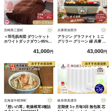
宮崎県三股町
兵庫県加西市
＜羽毛肌布団 ダウンケット
アラジン グラファイト ミニ
ホワイトダックダウン85%フ
グリラー グリーン 緑 兵庫 加
ェザー15% 充填量 0.4kg(暖色
西市 卓上調理 卓上プレート
41,000
43,000
系)＞日本製 シングルサイズ
ホットプレート おうち焼肉 B
円
円
【MI035-bs-01】【株式会社
BQ グリル キッチン家電 減
ベストライフ】
煙 焼肉 野菜 お手入れ簡単 コ
ンパクト おしゃれ CAG-MG
7A G 新生活 遠赤グラファイ
ト 調理家電
北海道中標津町
岐阜県美濃市
「想いの茸」乾燥椎茸3種詰
定期便 3ヶ月毎3回 無包装 芯