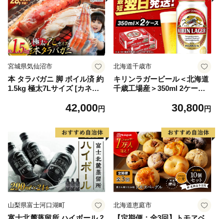
宮城県気仙沼市
北海道千歳市
本 タラバガニ 脚 ボイル済 約
キリンラガービール＜北海道
1.5kg 極太7Lサイズ [カネダ
千歳工場産＞350ml 2ケース
イ 宮城県 気仙沼市 2056432
（48本）
42,000
30,800
6] カニ かに 蟹 たらばがに た
円
円
らば蟹 タラバ蟹 たらば タラ
バ ボイル
山梨県富士河口湖町
北海道恵庭市
富士北麓蒸留所 ハイボール 2
【定期便：全3回】トモヱベ