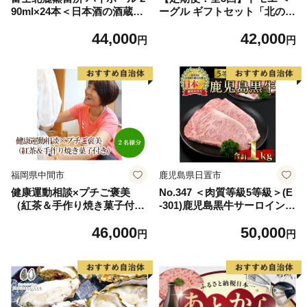
90ml×24本＜日本酒の酒蔵が
ーグル ギフトセット「北の麦
手掛けました＞【井出醸造
輪（むぎわ）10個セット」
44,000
42,000
店】
【33000701】
円
円
福岡県中間市
鹿児島県日置市
健康運動相談×プチご褒美
No.347 ＜肉質等級5等級＞(E
（紅茶＆手作り焼き菓子付
-301)鹿児島黒牛サーロインス
き）【076-0004】
テーキ2枚・すきやきセット
46,000
50,000
(計1kg)国産 牛肉 黒毛 和牛
円
円
スライス リブロース 肩ロー
ス カタ しゃぶしゃぶ【さつ
ま日置農協】