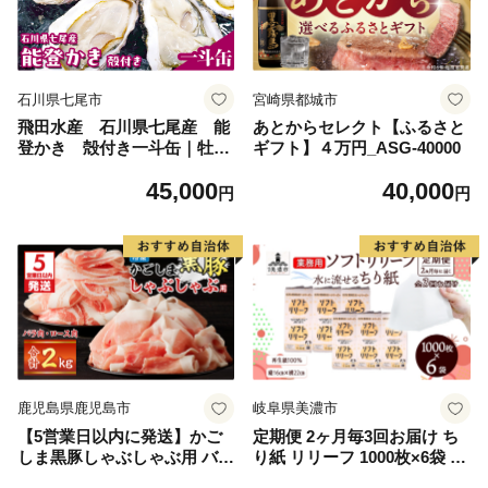
石川県七尾市
宮崎県都城市
飛田水産 石川県七尾産 能
あとからセレクト【ふるさと
登かき 殻付き一斗缶｜牡
ギフト】４万円_ASG-40000
蠣 専用ナイフ 牡蠣 かき カ
45,000
40,000
キ 能登の里山里海 石川県七
円
円
尾市 能登半島 ※要加熱 ※20
27年1月～発送
鹿児島県鹿児島市
岐阜県美濃市
【5営業日以内に発送】かご
定期便 2ヶ月毎3回お届け ち
しま黒豚しゃぶしゃぶ用 バラ
り紙 リリーフ 1000枚×6袋 紙
肉・ロース肉2kgセット K3
無香料 ティッシュペーパー