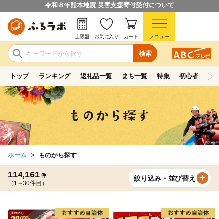
令和８年熊本地震 災害支援寄付受付について
上限額
お気に入り
カート
メニュー
検索
トップ
ランキング
返礼品一覧
まち一覧
特集
初心者ガイド
ホーム
ものから探す
114,161
件
絞り込み・並び替え
（1～30件目）