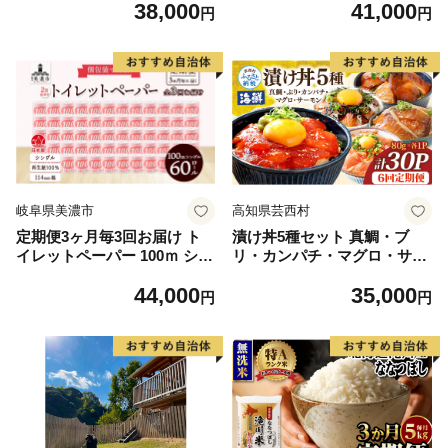
38,000
41,000
29-002_02
落とし紙 ペーパー 紙 紙製品
円
円
日用品 消耗品 紙製品 ストッ
ク 備蓄 生活必需品 エコ まと
め買い トイレに流せる 介護
川一製紙 送料無料 岐阜県 美
濃市
岐阜県美濃市
高知県芸西村
定期便3ヶ月毎3回お届け ト
漬け丼5種セット 真鯛・ブ
イレットペーパー 100ｍ シン
リ・カンパチ・マグロ・サー
グル 60ロール 赤ラベル 紙 ペ
モン 1食80g×計30P 6回定期
44,000
35,000
ーパー 日用品 消耗品 リサイ
便 タイ 鰤 鮪 海鮮丼 刺身 海
円
円
クル 再生紙 無香料 厚手 ソフ
鮮 魚介 魚 お茶漬け 炊き込み
ト 長尺 長巻きトイレ用品 備
ご飯 惣菜 おかず 冷凍 配送
蓄 ストック 非常用 生活応援
川一製紙 送料無料 岐阜県 美
濃市