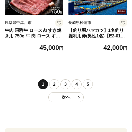
岐阜県中津川市
長崎県松浦市
牛肉 飛騨牛 ロース肉 すき焼
【釣り堀ハマカツ】1名釣り
き用 750g 牛 肉 ロース すき
堀利用券(男性1名)【E2-01
やき 赤身 飛騨 F4N-1742
3】
45,000
42,000
円
円
1
2
3
4
5
次へ