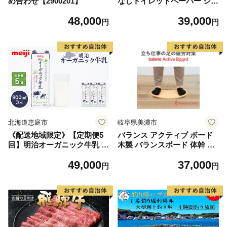
め合わせ【2900201】
なしトイレットペーパー シン
グル 130m 36ロール 紙 2倍巻
48,000
39,000
きペーパー 日用品 消耗品 再
円
円
生紙 無香料 まとめ買い スト
ック 長持ち 防災 JIS規格 114
mm幅 送料無料 川一製紙 岐
阜県 美濃市 ※配送不可地
域：北海道・沖縄県・離島
北海道恵庭市
岐阜県美濃市
《配送地域限定》【定期便5
バランス アクティブ ボード
回】明治オーガニック牛乳 9
木製 バランスボード 体幹 ト
00ml【3本】【73001801】
レーニング 体幹トレーニング
49,000
37,000
グッズ 健康 健康グッズ 健康
円
円
器具 トレーニンググッズ 運
動不足 運動不足解消 健康ボ
ード 岐阜 岐阜県 美濃市