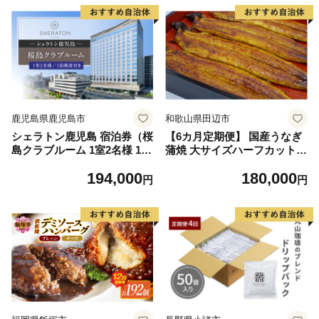
ブランド米 ご飯 ごはん 秋田
県 大分 玖珠町 玖珠
にかほ】
鹿児島県鹿児島市
和歌山県田辺市
シェラトン鹿児島 宿泊券（桜
【6カ月定期便】 国産うなぎ
島クラブルーム 1室2名様 1泊
蒲焼 大サイズハーフカット
朝食付き） K259-002
（頭尾なしで1袋70g以上）5
194,000
180,000
袋セット×6回 / 国産うなぎ 国
円
円
産鰻 うなぎ 鰻 定期便 鰻丼
うな丼 土用の丑の日 田辺市
国産 【ots036-tk】