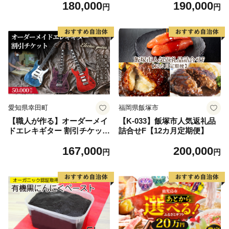
180,000
190,000
シンプル デザイン 静岡 袋井
円
円
市
愛知県幸田町
福岡県飯塚市
【職人が作る】オーダーメイ
【K-033】飯塚市人気返礼品
ドエレキギター 割引チケット
詰合せF【12カ月定期便】
5万円分 | ギター 手作り カス
167,000
200,000
タム チケット
円
円