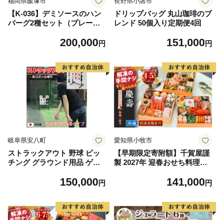
福岡県飯塚市
長野県小諸市
【K-036】デミソースのハン
ドリップバッグ 丸山珈琲のブ
バーグ2種セット（プレーン8
レンド 50個入り定期便4回
個＆チーズ8個）計16個【毎
200,000
151,000
月定期便(計12回発送)】
円
円
岐阜県安八町
愛知県小牧市
ストラックアウト 野球 ピッ
【早期限定寄附額】千賀屋謹
チング グラウンド用品 ゲー
製 2027年 迎春おせち料理
ム インテリア 玩具 おもちゃ
「慶壽」和風三段重 4～5人
150,000
141,000
軟式
前 全41品 冷蔵おせち おせち
円
円
2027 おせち料理 小牧市 年内
配送 年内発送 お節 冷蔵 冷蔵
おせち 人気 新春