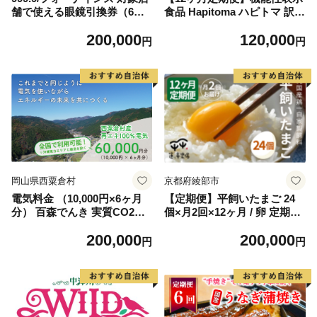
舗で使える眼鏡引換券（6万
食品 Hapitoma ハピトマ 訳あ
円相当）Silver np m
り（1.8kg）【配送不可：北
200,000
120,000
海道・沖縄・離島】健康 ヘル
円
円
シー 人気 厳選 野菜 緑黄色野
菜 産地直送 ダブル成分 GAB
A リコピン トマト 国産 静岡
県産 袋井市産 食材
岡山県西粟倉村
京都府綾部市
電気料金 （10,000円×6ヶ月
【定期便】平飼いたまご 24
分） 百森でんき 実質CO2フ
個×月2回×12ヶ月 / 卵 定期便
リー 地域電力 お礼の電気 脱
国産 綾部市 / 株式会社For yo
200,000
200,000
炭素 ゼロカーボン 岡山県 西
uふぁーむ［BSCA020］
円
円
粟倉村 【まずは寄付のお申し
込みを！】e-vv-A06D