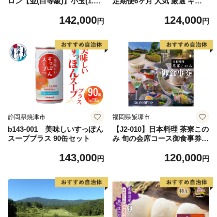
ロン【並(白等級)】小玉(1.1k
定期便6ヶ月 人気 厳選 ギフ
g前後)1玉入り 果物 メロン青
ト 贈り物 デザート グルメ 果
142,000
124,000
肉 フルーツ デザート 高級メ
物 袋井市 果物類 メロン青肉
円
円
ロンブランド 高級メロン ブ
フルーツ
ランドメロン
静岡県焼津市
福岡県飯塚市
b143-001 美味しいすっぽん
【J2-010】日本料理 茶寮この
スーププラス 90缶セット
み 旬の会席コース御食事券3
6,000円分
143,000
120,000
円
円