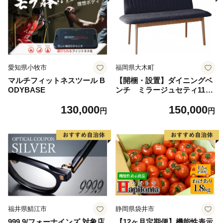
愛知県小牧市
福岡県大木町
マルチフィットネスツール B
【開梱・設置】ダイニングベ
ODYBASE
ンチ ミラージュセティ118c
m CH/AN-BK（ショコラ/ア
130,000
150,000
ネルカブラック） AL288
円
円
福井県鯖江市
静岡県袋井市
999.9/フォーナインズ 対象店
【12ヶ月定期便】機能性表示