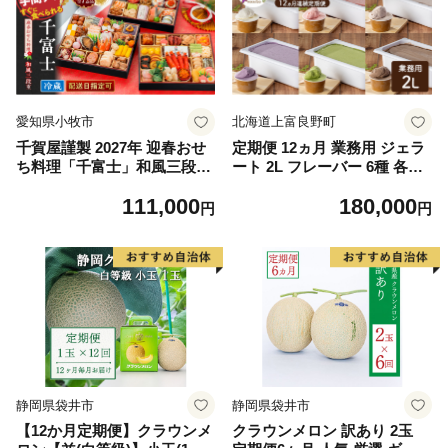
愛知県小牧市
北海道上富良野町
千賀屋謹製 2027年 迎春おせ
定期便 12ヵ月 業務用 ジェラ
ち料理「千富士」和風三段重
ート 2L フレーバー 6種 各月
6～7人前 全72品 冷蔵
大容量 アイス デザート スイ
111,000
180,000
ーツ ミルク 牛乳 北海道 上富
円
円
良野町
静岡県袋井市
静岡県袋井市
【12か月定期便】クラウンメ
クラウンメロン 訳あり 2玉