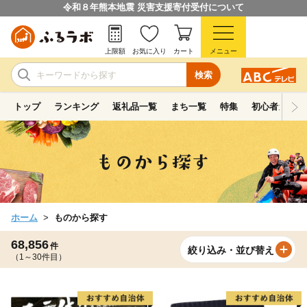
令和８年熊本地震 災害支援寄付受付について
上限額
お気に入り
カート
メニュー
検索
トップ
ランキング
返礼品一覧
まち一覧
特集
初心者ガイド
ホーム
ものから探す
68,856
件
絞り込み・並び替え
（1～30件目）