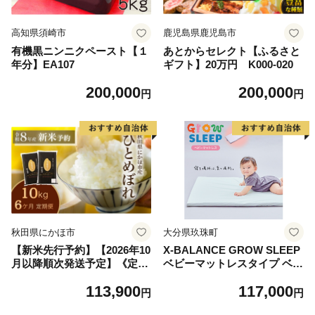
高知県須崎市
鹿児島県鹿児島市
有機黒ニンニクペースト【１
あとからセレクト【ふるさと
年分】EA107
ギフト】20万円 K000-020
200,000
200,000
円
円
秋田県にかほ市
大分県玖珠町
【新米先行予約】【2026年10
X-BALANCE GROW SLEEP
月以降順次発送予定】《定期
ベビーマットレスタイプ ベビ
便6ヵ月》ひとめぼれ 令和8
ーマット プレイマット マッ
113,900
117,000
年度産 精米10kg(5kg×2)【精
ト 洗える 通気性 軽量 軽い
円
円
米 白米 米 コメ お米 おこめ
赤ちゃん 発達 サポート 大分