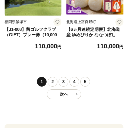
福岡県飯塚市
北海道上富良野町
【J1-008】茜ゴルフクラブ
【6ヵ月連続定期便】北海道
（GIFT）プレー券（10,000円
産 ゆめぴりか ななつぼし 食
×3枚）
べ比べセット 無洗米 各2kg
110,000
110,000
合計4kg 米 特A 獲得 白米 ご
円
円
はん 定期便 定期配送 6ヵ月
道産米 ブランド米 4キロ お
米 ご飯 米 北海道米 JAふら
の ホクレン ホクレン米 送料
無料 北海道 上富良野町
1
2
3
4
5
次へ