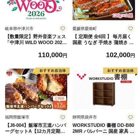
岐阜県中津川市
愛媛県愛南町
【数量限定】野外音楽フェス
【 定期便 全6回 】 毎月届く
「中津川 WILD WOOD 202
国産 うなぎ 手焼き 蒲焼き 2
6」 2日通し券 （大人1名、中
本 ( 合計12尾 / 1本 約120g )
110,000
102,000
高生1名） フェス ロック ミ
鰻 蒲焼 秘伝の タレ 山椒 付
円
円
ュージック 観光 旅行 イベン
き セット うな重 ひつまぶし
ト ロックフェス ライブ 音楽
うな丼 鰻丼 う巻き ギフト 贈
祭 キャンプ F4N-2336
答 贈り物 土用の丑の日 冷凍
老舗 お食事処 亀一 愛媛県 愛
南町 102000円 高級 海鮮
福岡県飯塚市
静岡県袋井市
【J8-004】飯塚市王道ハンバ
WORKSTUDIO 書棚 DD-B80
ーグセットA【12カ月定期
2MR バルバーニ 国産 家具 木
便】
製 収納 棚 勉強 書斎 絵本棚