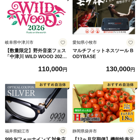
岐阜県中津川市
愛知県小牧市
【数量限定】野外音楽フェス
マルチフィットネスツール B
「中津川 WILD WOOD 202
ODYBASE
6」 2日通し券 （大人1名、中
110,000
130,000
高生1名） フェス ロック ミ
円
円
ュージック 観光 旅行 イベン
ト ロックフェス ライブ 音楽
祭 キャンプ F4N-2336
福井県鯖江市
静岡県袋井市
999.9/フォーナインズ 対象店
【12ヶ月定期便】機能性表示