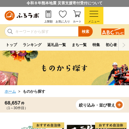
令和８年熊本地震 災害支援寄付受付について
上限額
お気に入り
カート
メニュー
検索
トップ
ランキング
返礼品一覧
まち一覧
特集
初心者ガイド
ホーム
ものから探す
68,657
件
絞り込み・並び替え
（1～30件目）