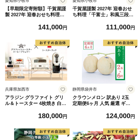
愛知県小牧市
愛知県小牧市
【早期限定寄附額】千賀屋謹
千賀屋謹製 2027年 迎春おせ
製 2027年 迎春おせち料理
ち料理「千富士」和風三段重
「慶壽」和風三段重 4～5人
6～7人前 全72品 冷蔵
141,000
111,000
前 全41品 冷蔵おせち おせち
円
円
2027 おせち料理 小牧市 年内
配送 年内発送 お節 冷蔵 冷蔵
おせち 人気 新春
兵庫県加西市
静岡県袋井市
アラジン グラファイト グリ
クラウンメロン 訳あり 2玉
ル＆トースター 4枚焼き 白
定期便6ヶ月 人気 厳選 ギフ
コーヒーブリュワー 黒 トー
ト 贈り物 デザート グルメ 果
180,000
124,000
スターラック グランデベル
物 袋井市 果物類 メロン青肉
円
円
ライトナチュラル セット AG
フルーツ
T-G13FJW ACO-D01AFK IC
HIBA ラック 収納 新生活