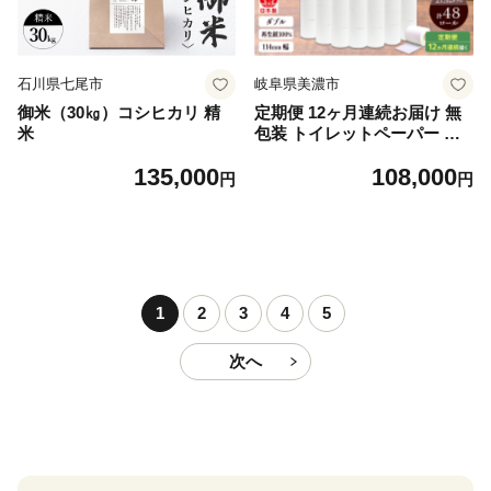
石川県七尾市
岐阜県美濃市
御米（30㎏）コシヒカリ 精
定期便 12ヶ月連続お届け 無
米
包装 トイレットペーパー ダ
ブル 27.5m 48ロール 紙 ペー
135,000
108,000
パー エコ 日用品 消耗品 生活
円
円
必需品 衛生用品 トイレ用品 1
14mm幅 非常用 備蓄 ストッ
ク まとめ買い 防災 国産 日本
製 送料無料 川一製紙 岐阜県
美濃市
1
2
3
4
5
次へ