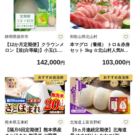
静岡県袋井市
和歌山県北山村
【12か月定期便】クラウンメ
本マグロ（養殖） トロ＆赤身
ロン【並(白等級)】小玉(1.1k
セット 3kg ☆北山村人気No1
g前後)1玉入り 果物 メロン青
☆【通常発送】 | まぐろ マグ
142,000
103,000
肉 フルーツ デザート 高級メ
ロ 本マグロ 鮪 中トロ 赤身
円
円
ロンブランド 高級メロン ブ
柵 刺身 お刺身 人気 海鮮 海
ランドメロン
産物 鮮魚 魚 じゃばらまぐろ
まぐろ丼【nks112】
熊本県玉東町
北海道上富良野町
【隔月6回定期便】熊本県産
【6ヵ月連続定期便】北海道