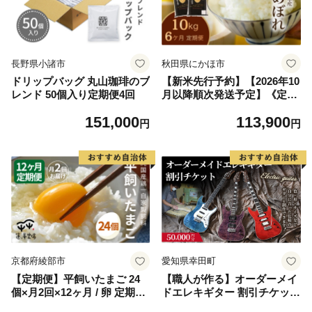
長野県小諸市
秋田県にかほ市
ドリップバッグ 丸山珈琲のブ
【新米先行予約】【2026年10
レンド 50個入り定期便4回
月以降順次発送予定】《定期
便6ヵ月》ひとめぼれ 令和8
151,000
113,900
年度産 精米10kg(5kg×2)【精
円
円
米 白米 米 コメ お米 おこめ
ブランド米 ご飯 ごはん 秋田
にかほ】
京都府綾部市
愛知県幸田町
【定期便】平飼いたまご 24
【職人が作る】オーダーメイ
個×月2回×12ヶ月 / 卵 定期便
ドエレキギター 割引チケット
国産 綾部市 / 株式会社For yo
5万円分 | ギター 手作り カス