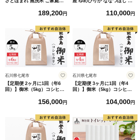
さとほまれ 無洗米 ご家庭用
産 ゆめぴりか ななつぼし 食
定期便 20kg 《お申込み翌月
べ比べセット 無洗米 各2kg
189,200
110,000
から出荷》 熊本県 玉名郡 玉
合計4kg 米 特A 獲得 白米 ご
円
円
東町 米 こめ コメ ブレンド米
はん 定期便 定期配送 6ヵ月
送料無料
道産米 ブランド米 4キロ お
米 ご飯 米 北海道米 JAふら
の ホクレン ホクレン米 送料
無料 北海道 上富良野町
石川県七尾市
石川県七尾市
【定期便 2ヶ月に1回（年6
【定期便 3ヶ月に1回（年4
回）】御米（5kg）コシヒカ
回）】御米（5kg）コシヒカ
リ 精米
リ 精米
156,000
104,000
円
円