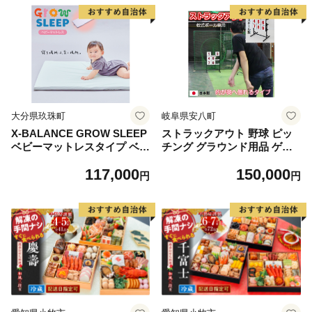
大分県玖珠町
岐阜県安八町
X-BALANCE GROW SLEEP
ストラックアウト 野球 ピッ
ベビーマットレスタイプ ベビ
チング グラウンド用品 ゲー
ーマット プレイマット マッ
ム インテリア 玩具 おもちゃ
117,000
150,000
ト 洗える 通気性 軽量 軽い
軟式
円
円
赤ちゃん 発達 サポート 大分
県 大分 玖珠町 玖珠