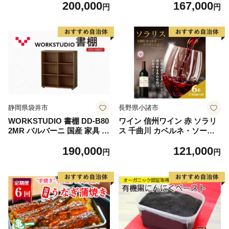
200,000
167,000
uふぁーむ［BSCA020］
タム チケット
円
円
静岡県袋井市
長野県小諸市
WORKSTUDIO 書棚 DD-B80
ワイン 信州ワイン 赤 ソラリ
2MR バルバーニ 国産 家具 木
ス 千曲川 カベルネ・ソーヴ
製 収納 棚 勉強 書斎 絵本棚
ィニヨン ワインセット 750ml
190,000
121,000
シンプル デザイン 静岡 袋井
×6本 赤ワイン お酒 ぶどう酒
円
円
市
タンニン 完熟した香り 果実
味 スパイシー 晩酌 おうちデ
ィナー 飲み物 家飲み 宅飲み