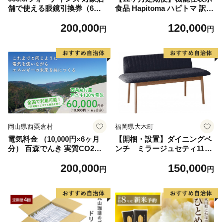
舗で使える眼鏡引換券（6万
食品 Hapitoma ハピトマ 訳あ
円相当）Silver np m
り（1.8kg）【配送不可：北
200,000
120,000
海道・沖縄・離島】健康 ヘル
円
円
シー 人気 厳選 野菜 緑黄色野
菜 産地直送 ダブル成分 GAB
A リコピン トマト 国産 静岡
県産 袋井市産 食材
岡山県西粟倉村
福岡県大木町
電気料金 （10,000円×6ヶ月
【開梱・設置】ダイニングベ
分） 百森でんき 実質CO2フ
ンチ ミラージュセティ118c
リー 地域電力 お礼の電気 脱
m CH/AN-BK（ショコラ/ア
200,000
150,000
炭素 ゼロカーボン 岡山県 西
ネルカブラック） AL288
円
円
粟倉村 【まずは寄付のお申し
込みを！】e-vv-A06D