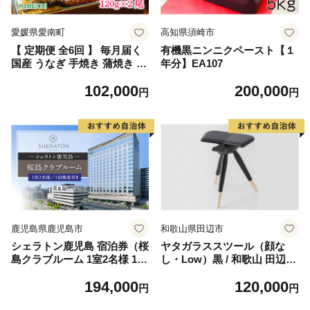
愛媛県愛南町
高知県須崎市
【 定期便 全6回 】 毎月届く
有機黒ニンニクペースト【１
国産 うなぎ 手焼き 蒲焼き 2
年分】EA107
本 ( 合計12尾 / 1本 約120g )
102,000
200,000
鰻 蒲焼 秘伝の タレ 山椒 付
円
円
き セット うな重 ひつまぶし
うな丼 鰻丼 う巻き ギフト 贈
答 贈り物 土用の丑の日 冷凍
老舗 お食事処 亀一 愛媛県 愛
南町 102000円 高級 海鮮
鹿児島県鹿児島市
和歌山県田辺市
シェラトン鹿児島 宿泊券（桜
ヤタガラススツール（顔な
島クラブルーム 1室2名様 1泊
し・Low）黒 / 和歌山 田辺市
朝食付き） K259-002
紀州材 ヒノキ 檜 イス スツー
194,000
120,000
ル インテリア 八咫烏 【ymt0
円
円
04】