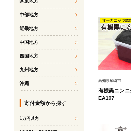
関東地方
(5kg×2)【
こめ ブランド
中部地方
にかほ】
近畿地方
中国地方
四国地方
九州地方
高知県須崎市
沖縄
有機黒ニンニ
EA107
寄付金額から探す
1
万円以内