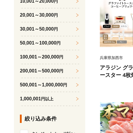
10,001～20,000
円
20,001～30,000
円
30,001～50,000
円
50,001～100,000
円
100,001～200,000
円
兵庫県加西市
アラジン グ
200,001～500,000
円
ースター 4枚
ュワー 黒 ト
500,001～1,000,000
円
デベル ライト
GT-G13FJW 
1,000,001
円以上
ラック 収納 
絞り込み条件