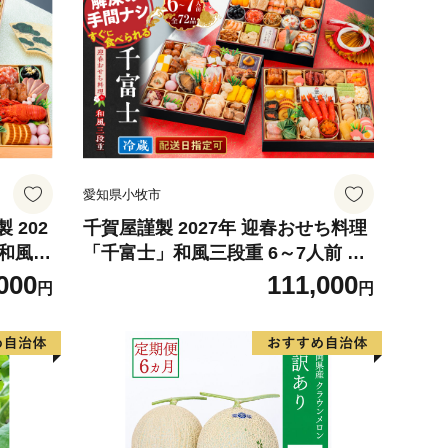
愛知県小牧市
 202
千賀屋謹製 2027年 迎春おせち料理
」和風三
「千富士」和風三段重 6～7人前 全
おせち
72品 冷蔵
000
111,000
円
円
市 年
冷蔵おせ