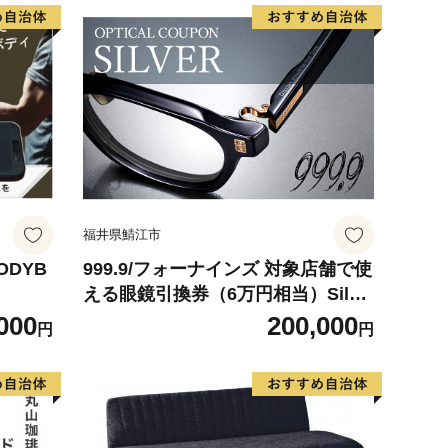
福井県鯖江市
DYB
999.9/フォーナインズ 対象店舗で使
える眼鏡引換券（6万円相当）Silve
r np m
000
200,000
円
円