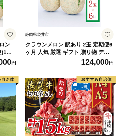
静岡県袋井市
ロン
クラウンメロン 訳あり 2玉 定期便6
)1玉
ヶ月 人気 厳選 ギフト 贈り物 デザ
ツ デザ
ート グルメ 果物 袋井市 果物類 メ
000
124,000
円
円
級メロ
ロン青肉 フルーツ