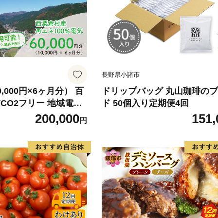
長野県小諸市
,000円×6ヶ月分） 百
ドリップバッグ 丸山珈琲の
CO2フリー 地域電力
ド 50個入り定期便4回
炭素 ゼロカーボン 岡
200,000
151,
円
村 【まずは寄付のお申
vv-A06D