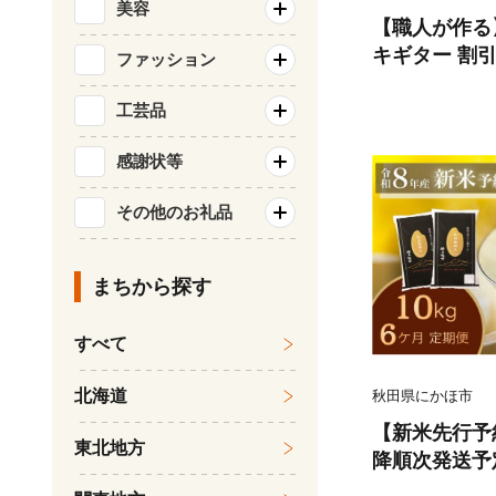
美容
【職人が作る
キギター 割引
ファッション
ター 手作り 
工芸品
感謝状等
その他のお礼品
まちから探す
すべて
北海道
秋田県にかほ市
【新米先行予約
東北地方
降順次発送予
ひとめぼれ 令