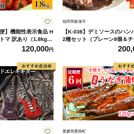
福岡県飯塚市
期便】機能性表示食品 H
【K-036】デミソースのハン
ハピトマ 訳あり（1.8kg）
2種セット（プレーン8個＆チ
北海道・沖縄・離島】
個）計16個【毎月定期便(計1
120,000
200,
円
 厳選 野菜 緑黄
送)】
送 ダブル成分 GABA
ト 国産 静岡県産 袋井
愛媛県愛南町