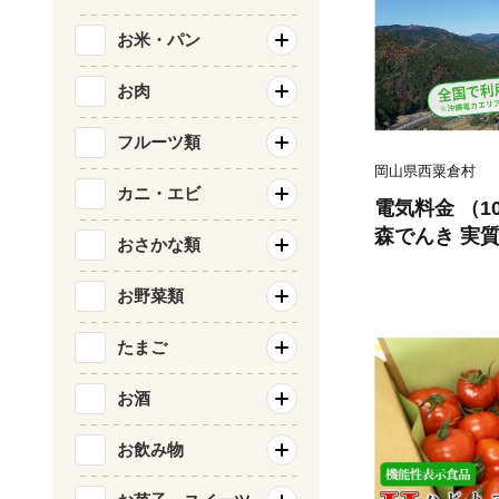
お米・パン
お肉
フルーツ類
岡山県西粟倉村
カニ・エビ
電気料金 （10
森でんき 実質
おさかな類
お礼の電気 脱
山県 西粟倉
お野菜類
し込みを！】e-
たまご
お酒
お飲み物