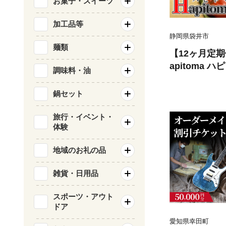
お菓子・スイーツ
加工品等
静岡県袋井市
麺類
【12ヶ月定
apitoma 
調味料・油
【配送不可：
健康 ヘルシー 人気
鍋セット
色野菜 産地直
リコピン トマ
旅行・イベント・
体験
市産 食材
地域のお礼の品
雑貨・日用品
スポーツ・アウト
ドア
愛知県幸田町