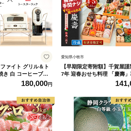
愛知県小牧市
ラファイト グリル＆ト
【早期限定寄附額】千賀屋謹製
焼き 白 コーヒーブリ
7年 迎春おせち料理 「慶壽
ースターラック グラン
段重 4～5人前 全41品 冷蔵
180,000
141,
円
ナチュラル セット A
おせち 2027 おせち料理 小牧
ACO-D01AFK ICHIBA
内配送 年内発送 お節 冷蔵 
新生活
ち 人気 新春