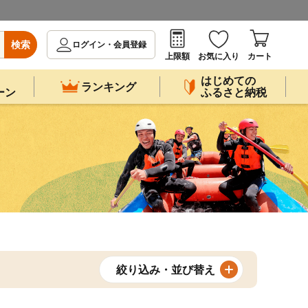
検索
ログイン・会員登録
上限額
お気に入り
カート
はじめての
ランキング
ーン
ふるさと納税
絞り込み・並び替え