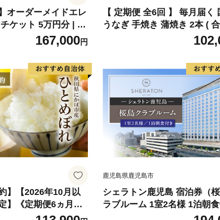
】オーダーメイドエレ
【 定期便 全6回 】 毎月届く
チケット 5万円分 | ギ
うなぎ 手焼き 蒲焼き 2本 ( 合
カスタム チケット
尾 / 1本 約120g ) 鰻 蒲焼 秘
167,000
102,
円
レ 山椒 付き セット うな重 
ぶし うな丼 鰻丼 う巻き ギフ
答 贈り物 土用の丑の日 冷凍
お食事処 亀一 愛媛県 愛南町 1
0円 高級 海鮮
鹿児島県鹿児島市
】【2026年10月以
シェラトン鹿児島 宿泊券（
定】《定期便6ヵ月》
ラブルーム 1室2名様 1泊朝
和8年度産 精米10kg
き） K259-002