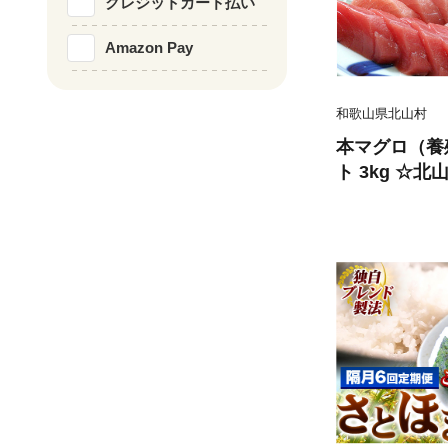
クレジットカード払い
Amazon Pay
和歌山県北山村
本マグロ（養
ト 3kg ☆
送】 | まぐろ
トロ 赤身 柵
海産物 鮮魚 
ろ丼【nks11