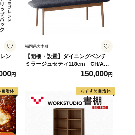
福岡県大木町
ブレン
【開梱・設置】ダイニングベンチ
ミラージュセティ118cm CH/AN-
BK（ショコラ/アネルカブラック）
000
150,000
円
円
AL288