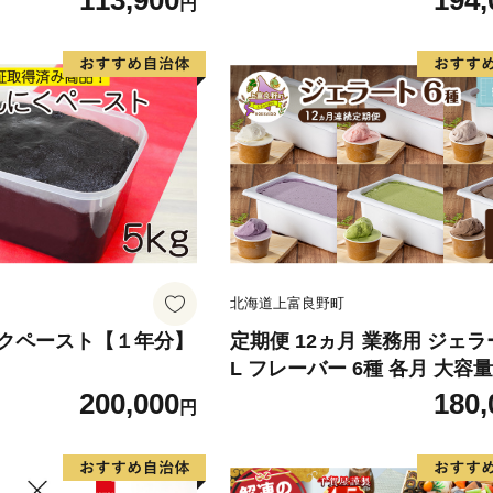
113,900
194,
円
精米 白米 米 コメ お米 お
米 ご飯 ごはん 秋田
北海道上富良野町
クペースト【１年分】
定期便 12ヵ月 業務用 ジェラ
L フレーバー 6種 各月 大容量
ス デザート スイーツ ミルク
200,000
180,
円
北海道 上富良野町