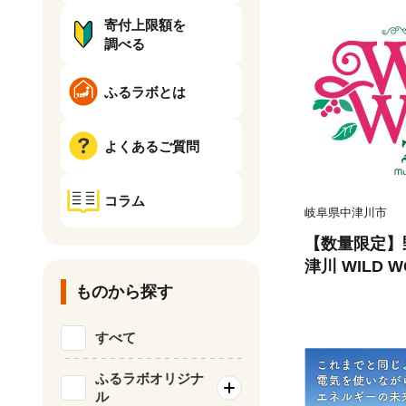
寄付上限額を
調べる
ふるラボとは
よくあるご質問
コラム
岐阜県中津川市
【数量限定】
津川 WILD W
券 （大人1名
ものから探す
ロック ミュー
ント ロックフ
すべて
キャンプ F4N-
ふるラボオリジナ
ル