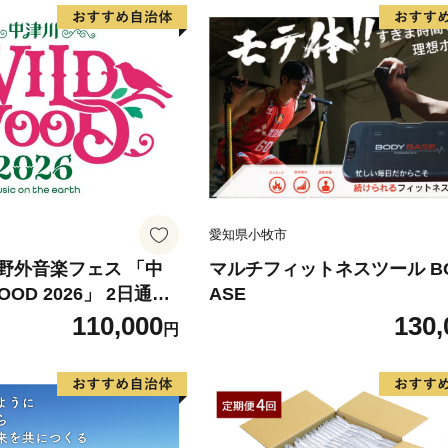
愛知県小牧市
野外音楽フェス 「中
マルチフィットネスツール BO
OOD 2026」 2日通し
ASE
、中高生1名） フェス
110,000
130,
円
ジック 観光 旅行 イベ
ェス ライブ 音楽 祭
2336