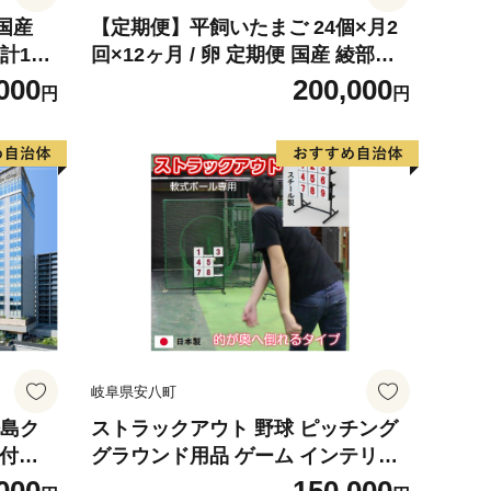
 国産
【定期便】平飼いたまご 24個×月2
計12
回×12ヶ月 / 卵 定期便 国産 綾部市 /
伝の タ
株式会社For youふぁーむ［BSCA0
000
200,000
円
円
ひつま
20］
ト 贈
 老舗
0200
岐阜県安八町
桜島ク
ストラックアウト 野球 ピッチング
食付
グラウンド用品 ゲーム インテリア
玩具 おもちゃ 軟式