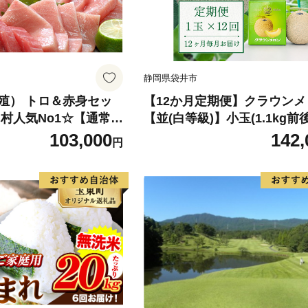
静岡県袋井市
殖） トロ＆赤身セッ
【12か月定期便】クラウンメ
北山村人気No1☆【通常発
【並(白等級)】小玉(1.1kg前後
 マグロ 本マグロ 鮪 中
入り 果物 メロン青肉 フルー
103,000
142,
円
 刺身 お刺身 人気 海鮮
ート 高級メロンブランド 高
魚 じゃばらまぐろ まぐ
ン ブランドメロン
2】