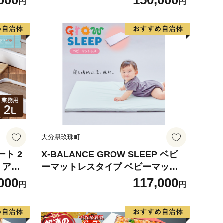
000
150,000
円
円
大分県玖珠町
ート 2
X-BALANCE GROW SLEEP ベビ
 アイ
ーマットレスタイプ ベビーマット
 牛乳
プレイマット マット 洗える 通気性
000
117,000
円
円
軽量 軽い 赤ちゃん 発達 サポート
大分県 大分 玖珠町 玖珠