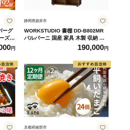
静岡県袋井市
バーグ
WORKSTUDIO 書棚 DD-B802MR
ーズ8
バルバーニ 国産 家具 木製 収納 棚
2回発
勉強 書斎 絵本棚 シンプル デザイン
000
190,000
円
円
静岡 袋井市
京都府綾部市