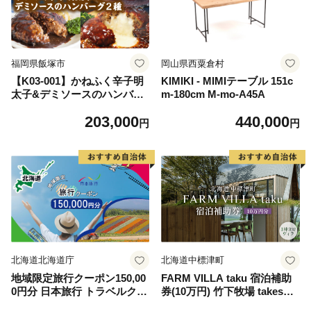
都留市羽毛布団 国内生産羽毛
布団 国内製造羽毛布団 ふか
ふか羽毛布団 あったか羽毛布
団 日本製羽毛掛け布団
福岡県飯塚市
岡山県西粟倉村
【K03-001】かねふく辛子明
KIMIKI - MIMIテーブル 151c
太子&デミソースのハンバー
m-180cm M-mo-A45A
グ2種セット【毎月定期便(計
203,000
440,000
12回発送)】
円
円
北海道北海道庁
北海道中標津町
地域限定旅行クーポン150,00
FARM VILLA taku 宿泊補助
0円分 日本旅行 トラベルクー
券(10万円) 竹下牧場 takeshit
ポン 納税チケット 旅行 宿泊
a farm【2403101】