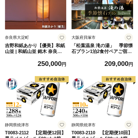
奈良県大淀町
大阪府貝塚市
吉野和紙あかり【優美】和紙
「松葉温泉 滝の湯」 季節懐
山並 | 和紙山並 銘木 奈良吉
石プラン1泊2食付ペアご宿泊
野産檜 ランプ 電気 手作り 電
券「椿」
250,000
209,000
気用品 奈良県 大淀町 安らぎ
円
円
リラックス
静岡県焼津市
静岡県焼津市
T0083-2112 【定期便12回】
T0083-2110 【定期便10回】