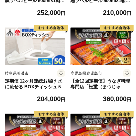
黒ラベルビール 500ml×1箱(2
黒ラベルビール 500ml×1箱(2
4缶)
4缶)
252,000
210,000
円
円
岐阜県美濃市
鹿児島県鹿児島市
定期便 12ヶ月連続お届け 水
【全12回定期便】うなぎ料理
に流せる BOXティッシュ 50
専門店「松重（まつじゅ
箱 ティッシュ ティッシュペ
う）」並/うなぎ蒲焼2切（1
204,000
360,000
ーパー 箱ティッシュ 紙製品
尾）×2パック K019-T02_c
円
円
日用品 消耗品 生活必需品 衛
生用品 非常用 備蓄 ストック
まとめ買い 防災 国産 日本製
送料無料 川一製紙 岐阜県 美
濃市