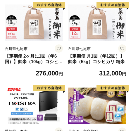
井市
石川県七尾市
石川県七尾市
【定期便 2ヶ月に1回（年6
【定期便 月1回（年12回）】
回）】御米（10kg）コシヒカ
御米（5kg）コシヒカリ 精米
リ 精米
276,000
312,000
円
円