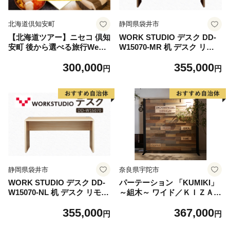
北海道倶知安町
静岡県袋井市
【北海道ツアー】ニセコ 倶知
WORK STUDIO デスク DD-
安町 後から選べる旅行Web
W15070-MR 机 デスク リモ
カタログで使える！ 旅行クー
ートワーク 在宅 テレワーク
300,000
355,000
ポン（90,000円分） 旅行券
パソコンデスク 学習机 抗菌
円
円
宿泊券 飲食券 体験サービス
ワークデスク 収納 書斎 静岡
券 温泉 お食事券 チケット ス
袋井市
キーチケット
静岡県袋井市
奈良県宇陀市
WORK STUDIO デスク DD-
パーテーション 「KUMIKI」
W15070-NL 机 デスク リモー
～組木～ ワイド／ＫＩＺＡＩ
トワーク 在宅 テレワーク パ
ＫＵ Ｃ＋ 無垢 手作り おしゃ
355,000
367,000
ソコンデスク 学習机 抗菌 ワ
れ インテリア 奈良県 宇陀市
円
円
ークデスク 収納 書斎 静岡 袋