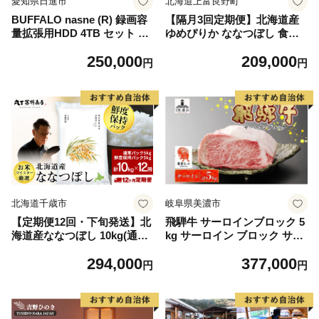
愛知県日進市
北海道上富良野町
BUFFALO nasne (R) 録画容
【隔月3回定期便】北海道産
量拡張用HDD 4TB セット バ
ゆめぴりか ななつぼし 食べ
ッファロー ナスネ HDD 外付
比べセット 無洗米 各10kg 合
250,000
209,000
けHDD 外付け ハードディス
計20kg 米 特A 獲得 白米 ごは
円
円
ク 外付けハードディスク 家
ん 定期便 定期配送 隔月3回
電 生活家電 日用品 愛知 愛知
道産米 ブランド米 20キロ お
県 日進市
米 ご飯 米 北海道米 JAふら
の ホクレン ホクレン米 送料
無料 北海道 上富良野町
北海道千歳市
岐阜県美濃市
【定期便12回・下旬発送】北
飛騨牛 サーロインブロック 5
海道産ななつぼし 10kg(通常
kg サーロイン ブロック サー
パック5kg×1袋、鮮度保持パ
ロイン肉 ブロック肉 サーロ
294,000
377,000
ック5kg×1袋) 特A お米 千歳
インステーキ ローストビーフ
円
円
北海道米
ステーキ 国産 国産牛 和牛 肉
お肉 牛 ビーフ 日本産 和牛ス
テーキ ご当地 お取り寄せグ
ルメ 送料無料 岐阜県 美濃市