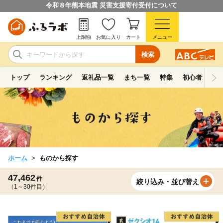
令和８年熊本地震 災害支援寄付受付について
上限額
お気に入り
カート
メニュー
検索
トップ
ランキング
返礼品一覧
まち一覧
特集
初心者ガイド
ホーム
ものから探す
47,462
件
絞り込み・並び替え
（1～30件目）