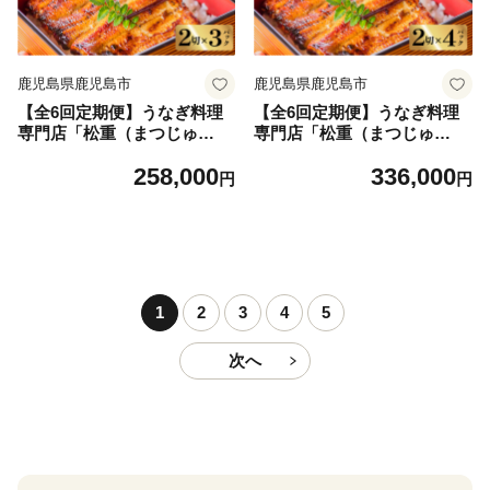
鹿児島県鹿児島市
鹿児島県鹿児島市
【全6回定期便】うなぎ料理
【全6回定期便】うなぎ料理
専門店「松重（まつじゅ
専門店「松重（まつじゅ
う）」並/うなぎ蒲焼2切（1
う）」並/うなぎ蒲焼2切（1
258,000
336,000
尾）×3パック K019-T03_b
尾）×4パック K019-T04_b
円
円
1
2
3
4
5
次へ