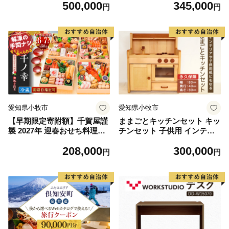
500,000
345,000
券 ホテル 観光 旅行 旅行券
円
円
交通費 体験 宿泊 夏休み 冬休
み 家族旅行 ひとり旅 カップ
ル 夫婦 親子 北海道旅行 F6S-
143
愛知県小牧市
愛知県小牧市
【早期限定寄附額】千賀屋謹
ままごとキッチンセット キッ
製 2027年 迎春おせち料理
チンセット 子供用 インテリ
「千ノ幸」和風与段重 6～7
ア 永久保証 木製 マホガニ 姫
208,000
300,000
人前 全58品 冷蔵 おせち 2027
子松 オイル仕上げ 台所 おも
円
円
おせち料理 小牧市 年内配送
ちゃ ままごと 日本製 愛知県
年内発送 お節 冷蔵 冷蔵おせ
小牧市 送料無料
ち 人気 新春