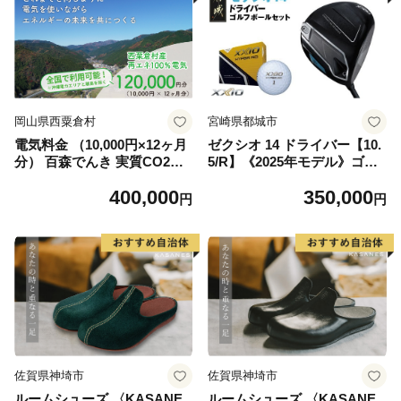
岡山県西粟倉村
宮崎県都城市
電気料金 （10,000円×12ヶ月
ゼクシオ 14 ドライバー【10.
分） 百森でんき 実質CO2フ
5/R】《2025年モデル》ゴル
リー 地域電力 お礼の電気 脱
フボールセット_GZ-C701-10
400,000
350,000
炭素 ゼロカーボン 岡山県 西
5R _(都城市)ダンロップ ゼク
円
円
粟倉村 【まずは寄付のお申し
シオ 14シリーズ 2025年モデ
込みを！】e-vv-A07D
ル ドライバー MP1400 カー
ボンシャフト ゴルフ用品 ス
ポーツ用品 日本製 MADE IN
JAPAN 国産 ゴルフクラブ
佐賀県神埼市
佐賀県神埼市
ルームシューズ 〈KASANE
ルームシューズ 〈KASANE