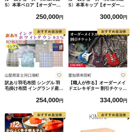
S〉本革ベロア【オーダーメ
S〉本革キップ【オーダーメ
イド 1970年創業 革靴専門 世
イド 1970年創業 革靴専門 世
250,000
300,000
界でひとつ 手作り】(H08710
界でひとつ 手作り】(H08710
円
円
1)
2)
山梨県富士河口湖町
愛知県幸田町
訳あり羽毛布団 シングル 羽
【職人が作る】オーダーメイ
毛掛け布団 イングランド産ホ
ドエレキギター 割引チケット
ワイトダウン93％ 羽毛ふと
10万円分 | ギター 手作り カ
254,000
334,000
ん 羽毛掛けふとん 立体ダウ
スタム チケット
円
円
ンパワー370 本掛け羽毛布団
本掛け羽毛掛け布団 寝具 冬
用羽毛布団 訳アリ【BE105】
ふるさと納税羽毛布団 日本製
羽毛布団 国内製造羽毛布団