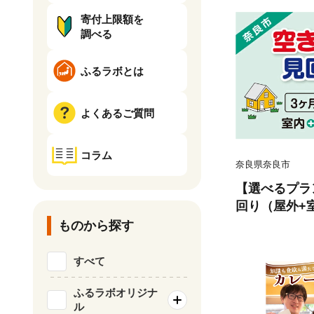
寄付上限額を
調べる
ふるラボとは
よくあるご質問
コラム
奈良県奈良市
【選べるプラ
回り（屋外+
ラン 不動産
ものから探す
ター 古民家鑑
ンスペクター
すべて
便受け・庭木
置 全室換気 
ふるラボオリジナ
ル
奈良県 43-00