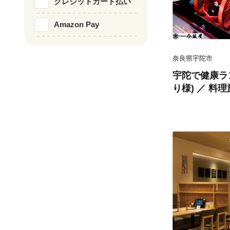
クレジットカード払い
Amazon Pay
奈良県宇陀市
宇陀で健康ラ
り様) ／ 料
ギフト ホテル
予約 URL予
ふるさと納税