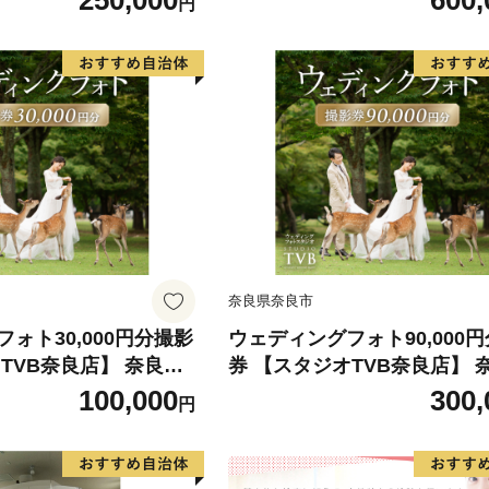
250,000
600,
円
会 西の京病院 メディ
健康診断 医療法人康仁会 西
薬師西の京 人間ドッグ
院 メディカルプラザ 薬師西の
ykn01
間ドッグ 奈良県 奈良市 ykn0
奈良県奈良市
ォト30,000円分撮影
ウェディングフォト90,000
TVB奈良店】 奈良県
券 【スタジオTVB奈良店】 
0-009
奈良市 なら 300-002
100,000
300,
円