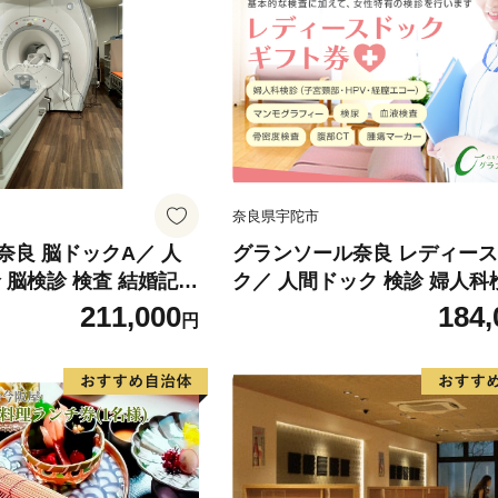
奈良県宇陀市
奈良 脳ドックA／ 人
グランソール奈良 レディー
 脳検診 検査 結婚記念
ク／ 人間ドック 検診 婦人科
の日 敬老の日 勤労感謝
査 結婚記念日 父の日 母の日
211,000
184,
円
プレゼント 奈良県 宇陀
日 勤労感謝の日 ギフト プレ
納税
奈良県 宇陀市 ふるさと納税