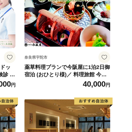
奈良県宇陀市
スドッ
薬草料理プランで今阪屋に1泊2日御
検診 検
宿泊 (おひとり様)／ 料理旅館 今阪
 敬老の
屋 宿泊券 ギフト ホテル 旅館 薬草
000
40,000
円
円
ゼント
のまち宇陀 予約 URL予約 大宇陀 奈
良県 宇陀市 ふるさと納税