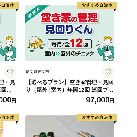
奈良県奈良市
理・見
【選べるプラン】空き家管理・見回
巡回プ
り（屋外+室内）年間12回 巡回プラ
グマス
ン 不動産コンサルティングマスタ
000
97,000
円
円
ームイ
ー 古民家鑑定士 建築士 ホームイン
検 郵
スペクター 建物外部目視点検 郵便
板の設
受け・庭木の確認 管理看板の設置
等確認
全室換気 防犯確認 雨漏り等確認 奈
良県 97-001