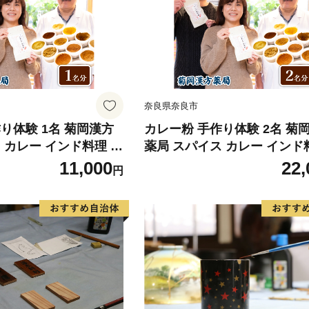
奈良県奈良市
り体験 1名 菊岡漢方
カレー粉 手作り体験 2名 菊
 カレー インド料理 ク
薬局 スパイス カレー インド
体験型 ギフト プレゼ
ッキング教室 体験型 ギフト 
11,000
22,
円
オリジナル 手づくり カ
ント 贈り物 オリジナル 手づ
カレーうどん カレーパ
レーライス カレーうどん カ
合 レシピ付き 健康 美
ン 香辛料 調合 レシピ付き 健
奈良市 奈良県 敬老の日
味しい 本格 奈良市 奈良県 
クリスマス バレンタイ
ハロウィン クリスマス バレ
ン 22-015