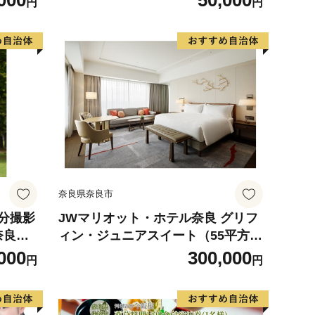
000
50,000
円
円
の京病
京 人
2
奈良県奈良市
円分撮影
JWマリオット・ホテル奈良 グリフ
奈良県
ィン・ジュニアスイート（55平方メ
ートル）2名様朝食付ご宿泊券 なら
000
300,000
円
円
奈良県 奈良市 B-18