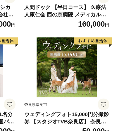
（シカ
人間ドック 【半日コース】 医療法
会社工
人康仁会 西の京病院 メディカルプ
14
ラザ 薬師西の京 食事 付き 安心 検
000
160,000
円
円
査 検診 無料シャトルバス 奈良県 奈
良市 奈良 なら 160-002
奈良県奈良市
 1名分
ウェディングフォト15,000円分撮影
送迎バス
券 【スタジオTVB奈良店】 奈良県
 病院
奈良市 なら 50-021