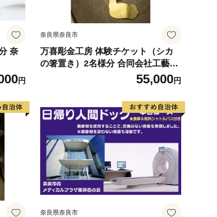
奈良県奈良市
分 奈
万喜彫金工房 体験チケット（シカ
の箸置き）2名様分 合同会社工藝舎
奈良県 奈良市 なら 55-011
000
55,000
円
円
奈良県奈良市