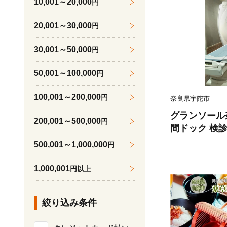
10,001～20,000
円
20,001～30,000
円
30,001～50,000
円
50,001～100,000
円
100,001～200,000
円
奈良県宇陀市
グランソール
200,001～500,000
円
間ドック 検診
日 父の日 母
500,001～1,000,000
円
の日 ギフト 
市 ふるさと
1,000,001
円以上
絞り込み条件