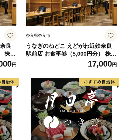
奈良県奈良市
鉄奈良
うなぎのねどこ えどがわ近鉄奈良
） 株式
駅前店 お食事券（5,000円分） 株式
 奈良
会社近鉄リテーリング 奈良県 奈良
000
17,000
円
円
市 奈良 なら 17-043