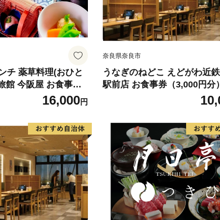
奈良県奈良市
ンチ 薬草料理(おひと
うなぎのねどこ えどがわ近
理旅館 今阪屋 お食事券
駅前店 お食事券（3,000円分
 旅館 薬草のまち宇陀
会社近鉄リテーリング 奈良県
16,000
10,
円
約 大宇陀 奈良県 宇陀市
市 奈良 なら 10-200