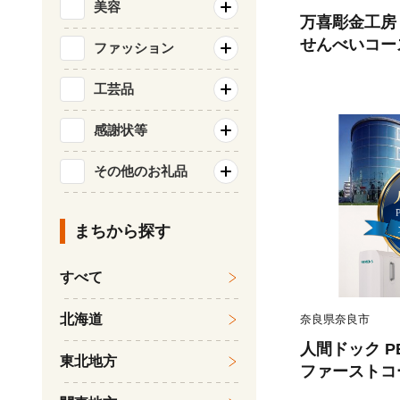
美容
万喜彫金工房
せんべいコー
ファッション
会社工藝舎 奈良
12
工芸品
感謝状等
その他のお礼品
まちから探す
すべて
北海道
奈良県奈良市
人間ドック P
東北地方
ファーストコ
がん検診 検診