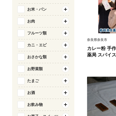
お米・パン
お肉
フルーツ類
奈良県奈良市
カニ・エビ
カレー粉 手作
薬局 スパイス
おさかな類
ッキング教室 
ント 贈り物 
お野菜類
レーライス 
ン 香辛料 調
たまご
味しい 本格 
お酒
ハロウィン 
ン 11-050
お飲み物