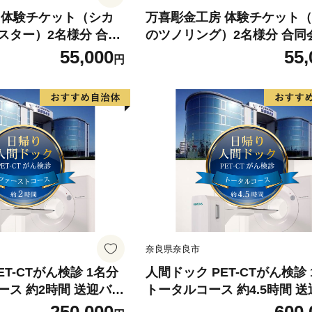
 体験チケット（シカ
万喜彫金工房 体験チケット
スター）2名様分 合同
のツノリング）2名様分 合同
県 奈良市 なら 55-0
藝舎 奈良県 奈良市 なら 55-0
55,000
55,
円
奈良県奈良市
ET-CTがん検診 1名分
人間ドック PET-CTがん検診
ース 約2時間 送迎バス
トータルコース 約4.5時間 
 健康 病院 健康診断
食事付き がん検診 検診 健康