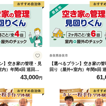
奈良県奈良市
ン】空き家の管理・見
【選べるプラン】空き家の管
室内）年間4回 巡回プ
回り（屋外+室内）年間6回 
コンサルティングマス
ラン 不動産コンサルティン
43,000
61,
円
定士 建築士 ホームイ
ター 古民家鑑定士 建築士 ホ
 建物外部目視点検 郵
ンスペクター 建物外部目視点
の確認 管理看板の設
便受け・庭木の確認 管理看
防犯確認 雨漏り等確認
置 全室換気 防犯確認 雨漏り
1
奈良県 61-001