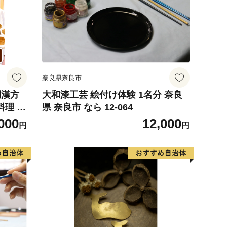
奈良県奈良市
岡漢方
大和漆工芸 絵付け体験 1名分 奈良
料理 ク
県 奈良市 なら 12-064
プレゼ
000
12,000
円
円
くり カ
レーパ
康 美
敬老の日
ンタイ