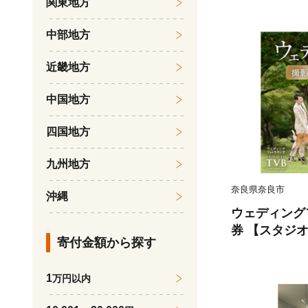
関東地方
医療法人康仁
カルプラザ 
中部地方
奈良県 奈良市 
近畿地方
中国地方
四国地方
九州地方
奈良県奈良市
沖縄
ウェディングフ
券 【スタジオ
寄付金額から探す
奈良市 なら 10
1
万円以内