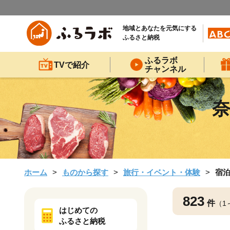
地域とあなたを元気にする
ふるさと納税
ふるラボ
TVで紹介
チャンネル
奈
ホーム
ものから探す
旅行・イベント・体験
宿
823
件
（1
はじめての
ふるさと納税