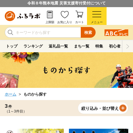
令和８年熊本地震 災害支援寄付受付について
上限額
お気に入り
カート
メニュー
検索
トップ
ランキング
返礼品一覧
まち一覧
特集
初心者ガイド
ホーム
ものから探す
3
件
絞り込み・並び替え
（1～3件目）