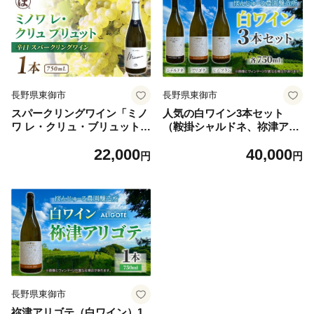
長野県東御市
長野県東御市
スパークリングワイン「ミノ
人気の白ワイン3本セット
ワ レ・クリュ・ブリュット」
（鞍掛シャルドネ、祢津アリ
1 本| 国産 長野県 長野ワイン
ゴテ、祢津ピノ・ブラン）|
22,000
40,000
とうみワイン【ぼんじゅーる
ぼんじゅーる農園醸造所 国産
円
円
農園醸造所】
長野県 お酒
長野県東御市
祢津アリゴテ（白ワイン）1