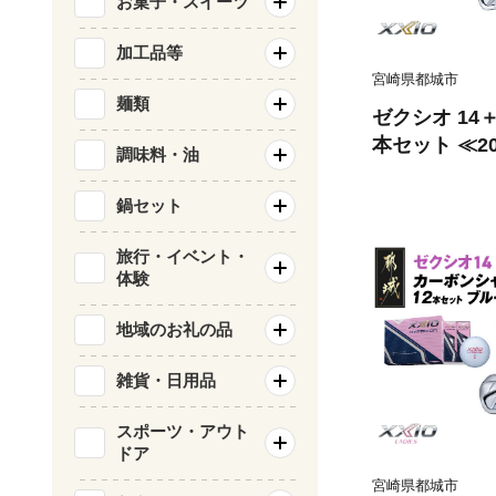
お菓子・スイーツ
加工品等
宮崎県都城市
麺類
ゼクシオ 14
本セット ≪2
調味料・油
ボールセット _
市） ドライ
鍋セット
ド ユーティリ
ップ XXIO 
旅行・イベント・
体験
ゴルフ用品 ゴ
ブセット フ
地域のお礼の品
ゴルフ 宮崎県
雑貨・日用品
スポーツ・アウト
ドア
宮崎県都城市