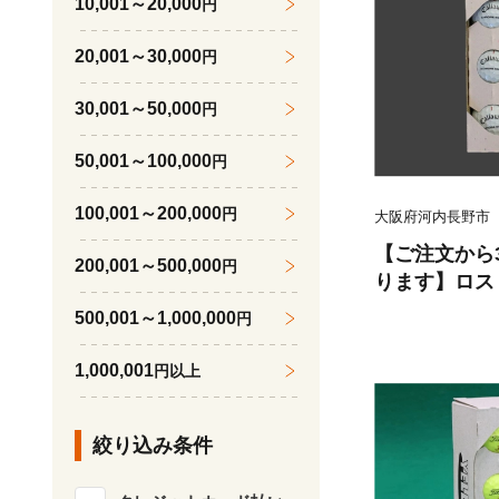
10,001～20,000
円
ズ レディス 
フクラブ ギア
20,001～30,000
円
ット ふるさと
城市
30,001～50,000
円
50,001～100,000
円
100,001～200,000
円
大阪府河内長野市
【ご注文から
200,001～500,000
円
ります】ロス
【キャロウェ
500,001～1,000,000
円
白 シリーズ】
ーカーあり ゴ
1,000,001
円以上
ール洗浄選別
ール カラフル
絞り込み条件