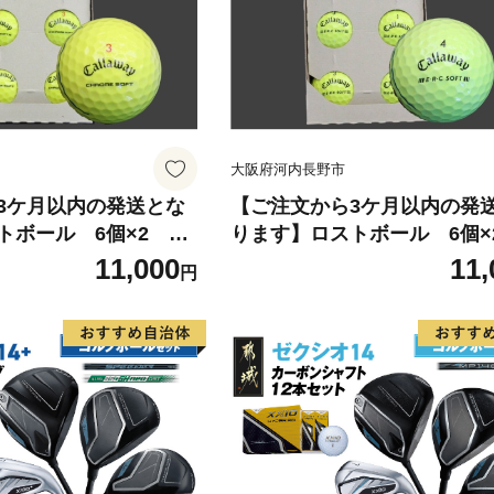
大阪府河内長野市
3ケ月以内の発送とな
【ご注文から3ケ月以内の発
トボール 6個×2
ります】ロストボール 6個
イ クロムソフト・X
【キャロウェイ ERC SOFT
11,000
11,
円
ズ】(色・柄指定不可)
シリーズ】(柄指定不可)他メ
り ゴルフ ゴルフボー
あり ゴルフ ゴルフボール ボ
浄選別済み 練習用カラ
浄選別済み 練習用カラーボー
ラフル 送料無料
ラフル 送料無料