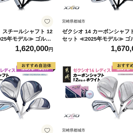
宮崎県都城市
＋ スチールシャフト 12
ゼクシオ 14 カーボンシャフト
025年モデル≫ ゴルフ
セット ≪2025年モデル≫ 
IN-C702 _（都城
ールセット _IO-C701 _（都
1,620,000
1,670,
円
バー フェアウェイウッ
ドライバー フェアウェイウッ
ティ アイアン ダンロ
ーティリティ アイアン ダン
メンズ レディス 女性用
XXIO メンズ レディス 女性用
ルフクラブ ギア クラ
フ用品 ゴルフクラブ ギア ク
ルセット ふるさと納税
ット フルセット ふるさと納税
 都城市
フ 宮崎県 都城市
宮崎県都城市