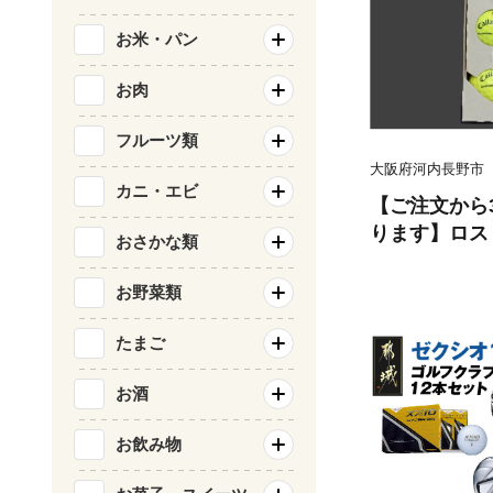
お米・パン
お肉
フルーツ類
大阪府河内長野市
カニ・エビ
【ご注文から
ります】ロス
おさかな類
【キャロウェ
カラー シリー
お野菜類
他メーカーあ
ル ボール洗
たまご
ーボール カ
お酒
お飲み物