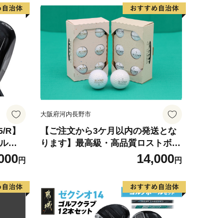
大阪府河内長野市
5/R】
【ご注文から3ケ月以内の発送とな
ールセ
ります】最高級・高品質ロストボー
市)ダン
ル 6個×２ 【XXIO PREMIUM
000
14,000
円
円
025年
シリーズ】他ブランドあり 最高
カーボ
級・高品質ロストボール 6個×2 ゴ
ーツ用
ルフ ロストボールセット ｜練習用
 国産 ゴ
ゴルフボール ブランド 12球 中古球
初心者向け