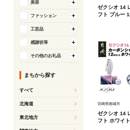
美容
ゼクシオ 14
フト ブルー 1
ファッション
デル≫ ゴルフ
03 _（都城
工芸品
ウェイウッド
感謝状等
アン ダンロップ
ィス 女性用 
その他のお礼品
ブ ギア クラ
るさと納税 ゴ
まちから探す
すべて
北海道
宮崎県都城市
ゼクシオ 14
東北地方
フト ホワイト
キャディバッグ