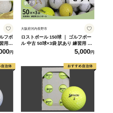
大阪府河内長野市
ロストボール 150球 ｜ ゴルフボー
練習用
ル 中古 50球×3袋 訳あり 練習用 球
 安価
数重視 傷あり マーカー混在 安価で
000
5,000
円
円
ゴルフ
練習したい方におすすめ ゴルフ初
フ練習
心者 ゴルフボール ゴルフ練習 タイ
スリク
トリスト ブリヂストン スリクソン
ド
HONMA テーラーメイド