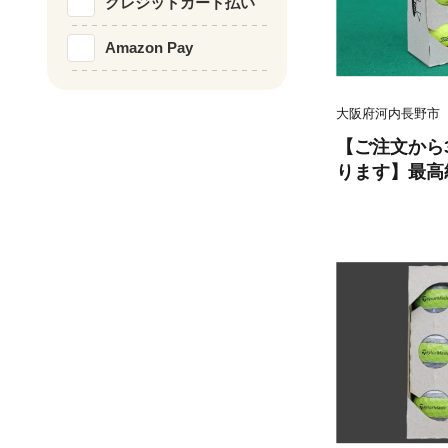
クレジットカード払い
Amazon Pay
大阪府河内長野市
【ご注文から
ります】最高
ル 6個×2 
V1X カラー
級・高品質ロス
ルフ ロスト
ゴルフボール 
初心者向け