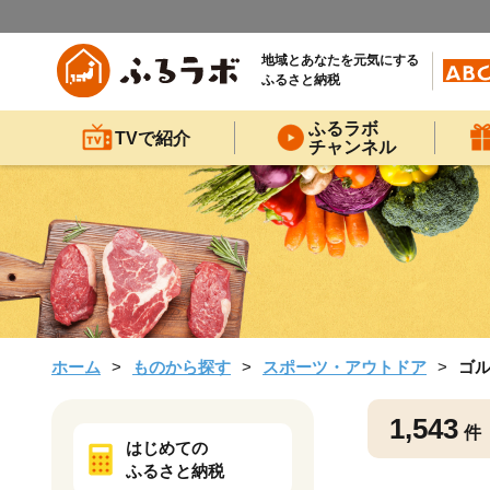
地域とあなたを元気にする
ふるさと納税
ふるラボ
TVで紹介
チャンネル
ホーム
ものから探す
スポーツ・アウトドア
ゴ
1,543
件
はじめての
ふるさと納税