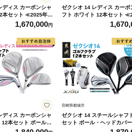
 レディス カーボンシャ
ゼクシオ 14 レディス カー
2本セット ≪2025年モ
フト ホワイト 12本セット ≪2
ボールセット _IO-C7
モデル≫ ゴルフボールセット _
1,670,000
1,670,
円
市） ドライバー フェア
C704 _（都城市） ドライバ
 ユーティリティ アイ
アウェイウッド ユーティリテ
 XXIO メンズ レデ
イアン ダンロップ XXIO メン
ゴルフ用品 ゴルフクラ
ディス 女性用 ゴルフ用品 ゴ
ブセット フルセット ふ
ラブ ギア クラブセット フル
ルフ 宮崎県 都城市
ふるさと納税 ゴルフ 宮崎県 
宮崎県都城市
 レディス カーボンシャ
ゼクシオ 14 スチールシャフト
 12本セット ボール・
セット ボール・ヘッドカバー・キ
付 ≪2025年モデル
ャディバッグ付 ≪2025年モ