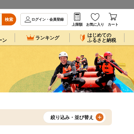
検索
ログイン・会員登録
上限額
お気に入り
カート
はじめての
ランキング
ーン
ふるさと納税
絞り込み・並び替え