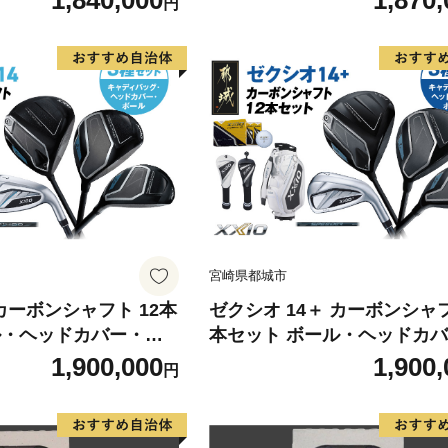
1,840,000
1,870,
円
04 _（都城市） ドライバ
_IS-C701 _（都城市） ドラ
ェイウッド ユーティリ
フェアウェイウッド ユーテ
ダンロップ XXIO メ
ィ アイアン ダンロップ XXIO
 女性用 ゴルフ用品 ゴ
ズ レディス 女性用 ゴルフ用
ア クラブセット フル
フクラブ ギア クラブセット 
と納税 ゴルフ 宮崎県
ット ふるさと納税 ゴルフ 宮
城市
宮崎県都城市
 カーボンシャフト 12本
ゼクシオ 14＋ カーボンシャフ
ル・ヘッドカバー・キ
本セット ボール・ヘッドカバー・
 ≪2025年モデル≫
キャディバッグ付 ≪2025年
1,900,000
1,900,
円
 _（都城市） ドライバー
≫ _IT-C702 _（都城市） 
ウッド ユーティリテ
ー フェアウェイウッド ユー
ンロップ XXIO メン
ティ アイアン ダンロップ XXI