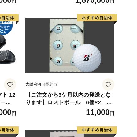
000
1,870,000
円
円
イバー
≫ _IS-C702 _（都城市） ドライバ
ィリテ
ー フェアウェイウッド ユーティリ
 メン
ティ アイアン ダンロップ XXIO メ
品 ゴル
ンズ レディス 女性用 ゴルフ用品 ゴ
フルセ
ルフクラブ ギア クラブセット フル
崎県 都
セット ふるさと納税 ゴルフ 宮崎県
都城市
大阪府河内長野市
ト 12
【ご注文から3ケ月以内の発送とな
ります】ロストボール 6個×2
モデル
【ブリヂストン TOUR B X・XS シ
000
11,000
円
円
ドライバ
リーズ】(色・柄指定不可)他ブラン
ティリ
ドあり ゴルフ ゴルフボール ボール
O メ
洗浄選別済み 練習用 カラーボール