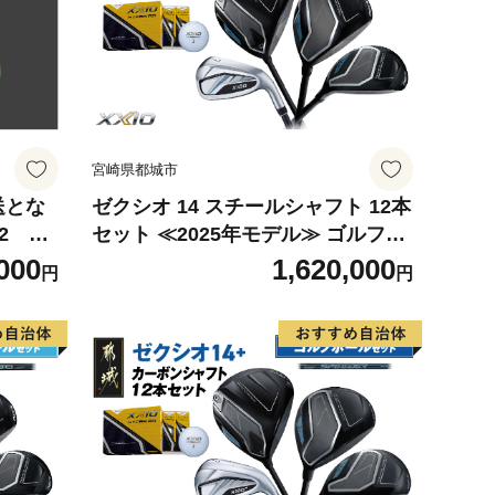
宮崎県都城市
送とな
ゼクシオ 14 スチールシャフト 12本
×2
セット ≪2025年モデル≫ ゴルフボ
 カラー
ールセット _IN-C701 _（都城市）
000
1,620,000
円
円
ーカー
ドライバー フェアウェイウッド ユ
ール洗
ーティリティ アイアン ダンロップ
ル カ
XXIO メンズ レディス 女性用 ゴル
フ用品 ゴルフクラブ ギア クラブセ
ット フルセット ふるさと納税 ゴル
フ 宮崎県 都城市