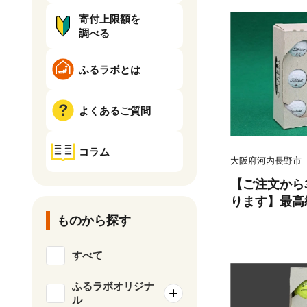
寄付上限額を
調べる
ふるラボとは
よくあるご質問
コラム
大阪府河内長野市
【ご注文から
ります】最高
ル 6個×2 
ものから探す
V1 X 白】
高品質ロストボ
すべて
ロストボール
フボール ブラ
ふるラボオリジナ
ル
心者向け