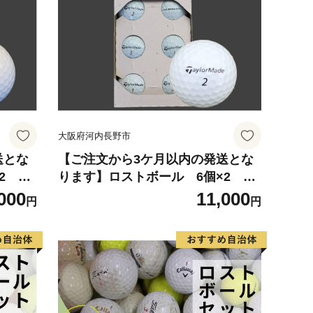
用品 ゴ
カラフル 送料無料
 フル
宮崎県
大阪府河内長野市
送とな
【ご注文から3ケ月以内の発送とな
×2
ります】ロストボール 6個×2
 シリー
【テーラーメイド TP5・X シリー
000
11,000
円
円
あり ゴ
ズ】(色・柄指定不可)他ブランドあ
浄選別
り ゴルフ ゴルフボール ボール洗浄
ラフル
選別済み 練習用カラーボール カラ
フル 送料無料