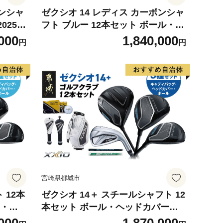
ボンシャ
ゼクシオ 14 レディス カーボンシャ
025年
フト ブルー 12本セット ボール・キ
IO-
ャディバッグ付 ≪2025年モデル≫
000
1,840,000
円
円
ー フェ
_IR-C703 _（都城市） ドライバー
ィ ア
フェアウェイウッド ユーティリテ
ズ レ
ィ アイアン ダンロップ XXIO メン
ルフク
ズ レディス 女性用 ゴルフ用品 ゴル
セット
フクラブ ギア クラブセット フルセ
都城市
ット ふるさと納税 ゴルフ 宮崎県 都
城市
宮崎県都城市
 12本
ゼクシオ 14＋ スチールシャフト 12
本セット ボール・ヘッドカバー・
デル≫
キャディバッグ付 ≪2025年モデル