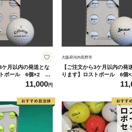
女性用 ゴルフ用品 ゴル
ンズ レディス 女性用 ゴルフ
 クラブセット フルセ
ルフクラブ ギア クラブセット
納税 ゴルフ 宮崎県 都
セット ふるさと納税 ゴルフ 
都城市
大阪府河内長野市
3ケ月以内の発送とな
【ご注文から3ケ月以内の発
トボール 6個×2
ります】ロストボール 6個
イ クロムソフト・X
【Z-STAR・Z-STAR XV 白
11,000
11,
円
(色・柄指定不可)他メ
ズ】(色指定不可)他メーカー
ルフ ゴルフボール ボ
ルフ ゴルフボール ボール洗
済み 練習用カラーボ
済み 練習用 カラーボール カ
 送料無料
送料無料