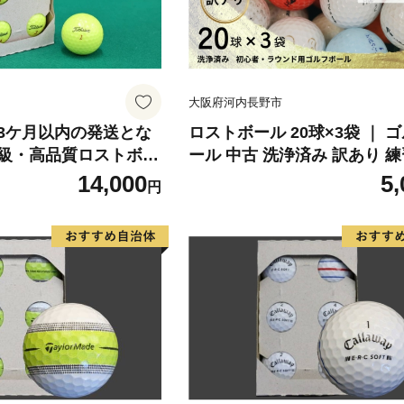
大阪府河内長野市
3ケ月以内の発送とな
ロストボール 20球×3袋 ｜ ゴルフボ
級・高品質ロストボー
ール 中古 洗浄済み 訳あり 
【タイトリスト PRO
球数重視 傷あり メーカー混在
14,000
5,
円
】他ブランドあり 最高
で練習したい方におすすめ 
トボール 6個×2 ゴ
初心者 ゴルフボール ゴル
ボールセット ｜練習用
タイトリスト ブリヂストン 
ブランド 12球 中古球
ソン HONMA テーラーメイ