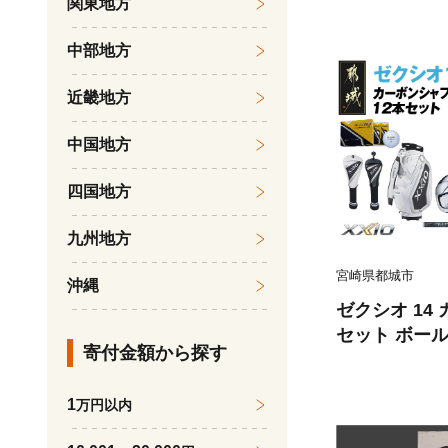
関東地方
≫ _IR-C7
ー フェアウ
中部地方
ティ アイアン 
ンズ レディス
近畿地方
ルフクラブ ギ
セット ふるさ
中国地方
都城市
四国地方
九州地方
宮崎県都城市
沖縄
ゼクシオ 14
セット ボー
寄付金額から探す
ャディバッグ付
_IT-C701
1
万円以内
フェアウェイ
ィ アイアン ダ