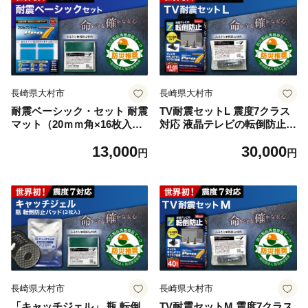
長崎県大村市
長崎県大村市
耐震ベーシック・セット 耐震
TV耐震セットL 震度7クラス
マット（20ｍｍ角×16枚入）
対応 液晶テレビの転倒防止!
＋バイオマスマット（100m
ベルトストッパー テレビ用 L
13,000
30,000
m角×1枚） / 地震対策 転倒防
サイズ 41V型〜65V型まで対
円
円
止 耐震 防災 / 大村市 / プロセ
応 ＋「耐震マット」20x20x5
ブン株式会社 [ACBX001]
mm 14枚/ 転倒防止 落下防止
耐震ベルト / 大村市 / プロセ
ブン株式会社 [ACBX002]
長崎県大村市
長崎県大村市
「キャッチジェル」 瓶 転倒
TV耐震セットM 震度7クラス