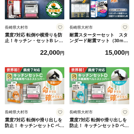
長崎県大村市
長崎県大村市
震度7対応 転倒や横滑りを防
耐震スターターセット スタ
止！キッチン・セットB レン
ンダード耐震マット（30ｍｍ
ジストッパー 4個入 耐震荷重
角ｘ4枚）＋ 耐震マット専用
22,000
15,000
25kgまで ＋ すべり止め キャ
剥がし剤（60ml）防災用品
円
円
ッチジェル 20枚 / 転倒防止
地震対策 耐震 転倒防止
落下防止 防災 / 大村市 / プロ
プロセブン 家具固定 プロ
セブン株式会社 [ACBX007]
セブン [ACBX012]
長崎県大村市
長崎県大村市
震度7対応 転倒や滑り出しを
震度7対応 転倒や滑り出しを
防止！ キッチンセットC ベル
防止！ キッチンセットD ベル
トストッパー冷蔵庫用 背面タ
トストッパー冷蔵庫用 天面タ