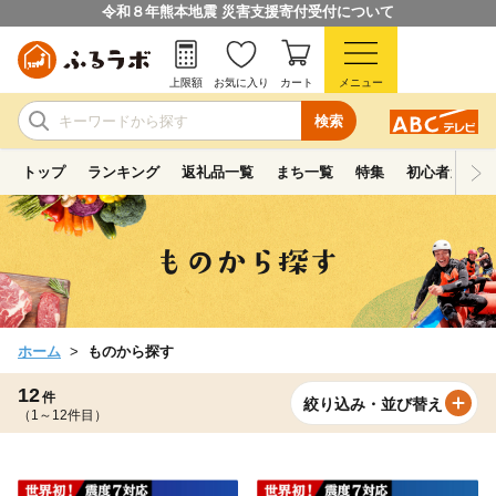
令和８年熊本地震 災害支援寄付受付について
上限額
お気に入り
カート
メニュー
検索
トップ
ランキング
返礼品一覧
まち一覧
特集
初心者ガイド
ホーム
ものから探す
12
件
絞り込み・並び替え
（1～12件目）