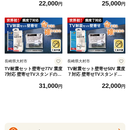
22,000
25,000
イプ + 滑り止めキャッチジェ
イプ ＋ 滑り止めキャッチジ
円
円
ル 20枚 / 大村市 / 耐震 転倒防
ェル 20枚 / 大村市 / 耐震 転倒
止 防災 地震対策 落下防止 /
防止 防災 地震対策 落下防止
プロセブン [ACBX008]
/ プロセブン [ACBX009]
長崎県大村市
長崎県大村市
TV耐震セット壁寄せ77V 震度
TV耐震セット壁寄せ50V 震度
7対応 壁寄せTVスタンドの転
７対応 壁寄せTVスタンドの
倒防止！ ベルトストッパーテ
転倒防止！ ベルトストッパー
31,000
22,000
レビスタンド用～77型 + 耐震
テレビスタンド用～50型 + 耐
円
円
バイオマスマット 20ｘ20ｘ5
震バイオマスマット 20ｘ20
ｍｍ 14枚 / 大村市 / 耐震 地震
ｘ5ｍｍ 14枚 / 耐震 地震対策
対策 転倒防止 防災 落下防止
転倒防止 防災 落下防止 / 大
/ プロセブン [ACBX010]
村市 / プロセブン [ACBX011]