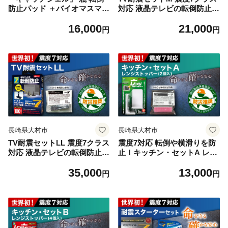
防止パッド ＋バイオマスマッ
対応 液晶テレビの転倒防止!
ト（100mm角×1枚） / 地震対
ベルトストッパー テレビ用
16,000
21,000
策 転倒防止 耐震 防災 / 大村
Mサイズ 40V型まで対応 ＋
円
円
市 / プロセブン株式会社 [AC
「耐震マット」20x20x5mm 1
BX003]
4枚 / 転倒防止 落下防止 耐震
ベルト / 大村市 / プロセブン
株式会社 [ACBX004]
長崎県大村市
長崎県大村市
TV耐震セットLL 震度7クラス
震度7対応 転倒や横滑りを防
対応 液晶テレビの転倒防止!
止！キッチン・セットA レン
ベルトストッパー テレビ用 L
ジストッパー 2個入 耐震荷重
35,000
13,000
Lサイズ 100V型まで対応 ＋
12kgまで ＋ すべり止め キャ
円
円
「耐震マット」20x20x5mm 1
ッチジェル 20枚 / 転倒防止
4枚/ 転倒防止 落下防止 耐震
落下防止 防災 / 大村市 / プロ
ベルト / 大村市 / プロセブン
セブン株式会社 [ACBX006]
株式会社 [ACBX005]