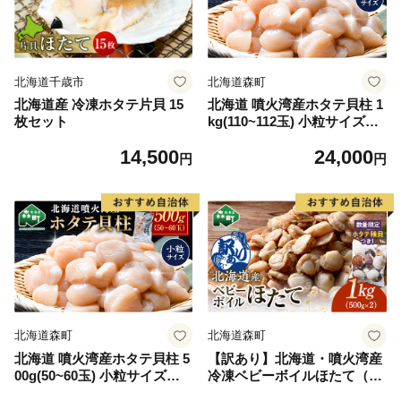
北海道千歳市
北海道森町
北海道産 冷凍ホタテ片貝 15
北海道 噴火湾産ホタテ貝柱 1
枚セット
kg(110~112玉) 小粒サイズ・
刺身用 海鮮丼 森町 魚貝類 帆
14,500
24,000
立 ホタテ ほたて 魚介類 貝
円
円
北海道 刺身 海鮮 1kg mr1-13
32
北海道森町
北海道森町
北海道 噴火湾産ホタテ貝柱 5
【訳あり】北海道・噴火湾産
00g(50~60玉) 小粒サイズ・
冷凍ベビーボイルほたて（サ
刺身用 海鮮丼 森町 魚貝類 帆
イズ不選別品）1kg（500g×