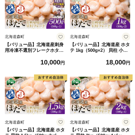
北海道森町
北海道森町
【バリュー品】北海道産刺身
【バリュー品】北海道産 ホタ
用冷凍不選別フレークホタテ
テ 1kg（500g×2） 貝柱 小分
貝柱500g＋ 噴火湾産ホタテ
け フレーク 刺身用 冷凍＜海
10,000
18,000
稚貝300gセット ＜海鮮問
鮮問屋 株式会社 瑞宝＞ 小
円
円
屋 株式会社 瑞宝＞ 森町
分け 森町 ほたて 帆立 ホタテ
ほたて 帆立 ホタテ 海産物 魚
海産物 魚貝類 おつまみ 海鮮
貝類 おつまみ 海鮮丼 魚介類
丼 魚介類 貝柱 ふるさと納税
貝柱 ふるさと納税 北海道 訳
北海道 訳あり mr1-1258
あり mr1-1257
北海道森町
北海道森町
【バリュー品】北海道産 ホタ
【バリュー品】北海道産 ホタ