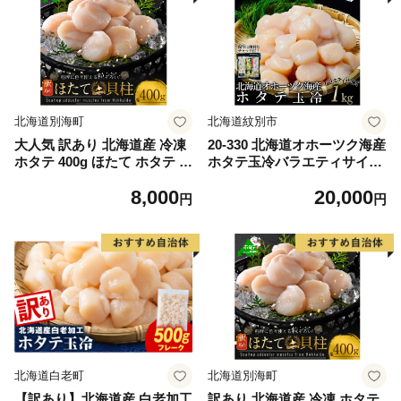
北海道別海町
北海道紋別市
大人気 訳あり 北海道産 冷凍
20-330 北海道オホーツク海産
ホタテ 400g ほたて ホタテ 帆
ホタテ玉冷バラエティサイズ
立 貝柱 海鮮 魚介類 刺身 大
(1kg)｜ 訳あり サイズ不揃い
8,000
20,000
粒 天然 海鮮 ランキング 大人
円
円
気 人気 おすすめ 訳あり ）
北海道白老町
北海道別海町
【訳あり】北海道産 白老加工
訳あり 北海道産 冷凍 ホタテ