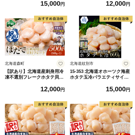
15,000
12,000
立 ホタテ ほたて 魚介類 貝
2）＋噴火湾産ホタテ稚貝300
円
円
北海道 刺身 海鮮 500g mr1-1
g 噴火湾 ホタテ ベビーホタ
333
テ ほたて 帆立 mr1-1170
北海道森町
北海道紋別市
【訳あり】北海道産刺身用冷
15-353 北海道オホーツク海産
凍不選別フレークホタテ貝柱
ホタテ玉冷バラエティサイズ
500g＋ 噴火湾産ホタテ稚貝3
(600g)｜ 訳あり サイズ不揃
12,000
15,000
00gセット ＜海鮮問屋 株式
い
円
円
会社 瑞宝＞ 森町 ほたて 帆
立 ホタテ 海産物 魚貝類 おつ
まみ 海鮮丼 魚介類 貝柱 ふる
さと納税 北海道 訳あり mr1-
1182