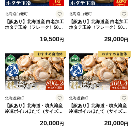
北海道白老町
北海道白老町
【訳あり】北海道産 白老加工
【訳あり】北海道産 白老加工
ホタテ玉冷〈フレーク〉500g
ホタテ玉冷〈フレーク〉500g
×2＜斉藤水産＞玉冷 貝柱
×3＜斉藤水産＞玉冷 貝柱
19,500
29,000
円
円
北海道森町
北海道森町
【訳あり】北海道・噴火湾産
【訳あり】北海道・噴火湾産
冷凍ボイルほたて（サイズ不
冷凍ボイルほたて（サイズ不
選別品） 800g×2（1.6kg）
選別品） 400g×4 ＜海鮮問
20,000
20,000
＜海鮮問屋 株式会社 瑞宝
屋 株式会社 瑞宝＞ 噴火湾
円
円
＞ 噴火湾 森町 ほたて 帆立
森町 ほたて 帆立 ホタテ 海産