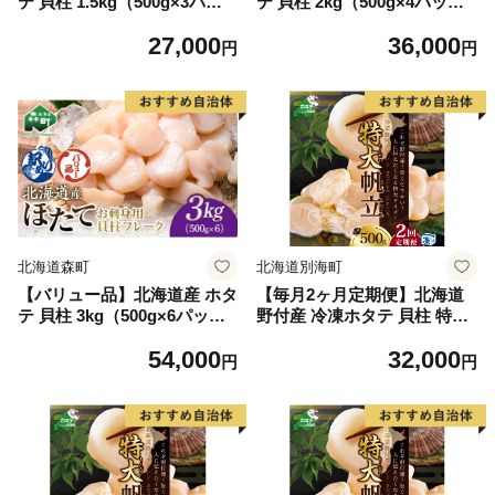
テ 貝柱 1.5kg（500g×3パッ
テ 貝柱 2kg（500g×4パッ
ク） 小分け フレーク 刺身用
ク） 小分け フレーク 刺身用
27,000
36,000
冷凍 ＜海鮮問屋 株式会社
冷凍 ＜海鮮問屋 株式会社
円
円
瑞宝＞ 小分け 森町 ほたて 帆
瑞宝＞ 小分け 森町 ほたて 帆
立 ホタテ 海産物 魚貝類 おつ
立 ホタテ 海産物 魚貝類 おつ
まみ 海鮮丼 魚介類 貝柱 ふる
まみ 海鮮丼 魚介類 貝柱 ふる
さと納税 北海道 訳あり mr1-
さと納税 北海道 訳あり mr1-
1259
1260
北海道森町
北海道別海町
【バリュー品】北海道産 ホタ
【毎月2ヶ月定期便】北海道
テ 貝柱 3kg（500g×6パッ
野付産 冷凍ホタテ 貝柱 特大
ク） 小分け フレーク 刺身用
（Mサイズ）ホタテ500ｇ
54,000
32,000
冷凍 ＜海鮮問屋 株式会社
（ほたて ホタテ 帆立 ふるさ
円
円
瑞宝＞ 小分け 森町 ほたて 帆
と納税 お届け）
立 ホタテ 海産物 魚貝類 おつ
まみ 海鮮丼 魚介類 貝柱 ふる
さと納税 北海道 訳あり mr1-
1261