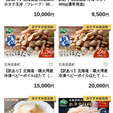
ホタテ玉冷〈フレーク〉500g
400g(通常発送)
×1＜斉藤水産＞玉冷 貝柱
10,000
9,500
円
円
北海道森町
北海道森町
【訳あり】北海道・噴火湾産
【訳あり】北海道・噴火湾産
冷凍ベビーボイルほたて（サ
冷凍ベビーボイルほたて（サ
イズ不選別品）1.5kg（500g×
イズ不選別品）2kg（500g×
15,000
20,000
3）噴火湾 ホタテ ベビーホタ
4）噴火湾 ホタテ ベビーホタ
円
円
テ ほたて 帆立 mr1-0910
テ ほたて 帆立 mr1-0911