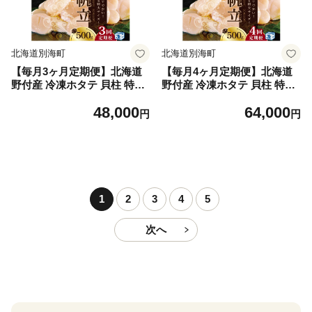
北海道別海町
北海道別海町
【毎月3ヶ月定期便】北海道
【毎月4ヶ月定期便】北海道
野付産 冷凍ホタテ 貝柱 特大
野付産 冷凍ホタテ 貝柱 特大
（Mサイズ）ホタテ500ｇ
（Mサイズ）ホタテ500ｇ
48,000
64,000
（ほたて ホタテ 帆立 ふるさ
（ほたて ホタテ 帆立 ふるさ
円
円
と納税 お届け）
と納税 お届け）
1
2
3
4
5
次へ