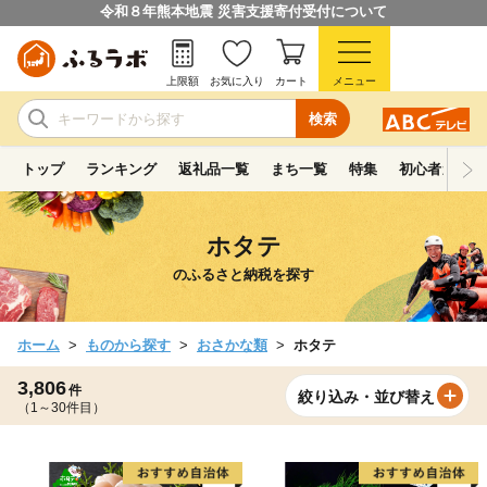
令和８年熊本地震 災害支援寄付受付について
上限額
お気に入り
カート
メニュー
検索
トップ
ランキング
返礼品一覧
まち一覧
特集
初心者ガイド
ホタテ
のふるさと納税を探す
ホーム
ものから探す
おさかな類
ホタテ
3,806
件
絞り込み・並び替え
（1～30件目）