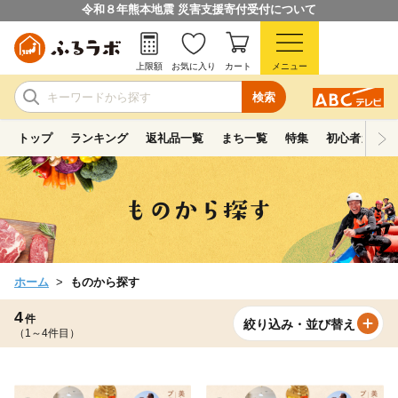
令和８年熊本地震 災害支援寄付受付について
上限額
お気に入り
カート
メニュー
検索
トップ
ランキング
返礼品一覧
まち一覧
特集
初心者ガイド
ホーム
ものから探す
4
件
絞り込み・並び替え
（1～4件目）