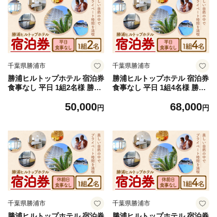
千葉県勝浦市
千葉県勝浦市
勝浦ヒルトップホテル 宿泊券
勝浦ヒルトップホテル 宿泊券
食事なし 平日 1組2名様 勝浦
食事なし 平日 1組4名様 勝浦
ヒルトップホテル《30日以内
ヒルトップホテル《30日以内
50,000
68,000
に出荷予定(土日祝除く)》千
に出荷予定(土日祝除く)》千
円
円
葉県 勝浦市 ホテル 宿泊 宿泊
葉県 勝浦市 ホテル 宿泊 宿泊
券 チケット 送料無料【配送
券 チケット 送料無料【配送
不可地域：離島】
不可地域：離島】
千葉県勝浦市
千葉県勝浦市
勝浦ヒルトップホテル 宿泊券
勝浦ヒルトップホテル 宿泊券