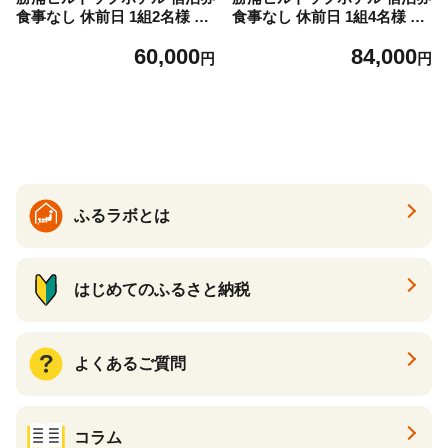
食事なし 休前日 1組2名様 勝
食事なし 休前日 1組4名様 勝
浦ヒルトップホテル《30日以
浦ヒルトップホテル《30日以
60,000
84,000
内に出荷予定(土日祝除く)》
内に出荷予定(土日祝除く)》
円
円
千葉県 勝浦市 ホテル 宿泊 宿
千葉県 勝浦市 ホテル 宿泊 宿
泊券 チケット 送料無料【配
泊券 チケット 送料無料【配
送不可地域：離島】
送不可地域：離島】
ふるラボとは
はじめてのふるさと納税
よくあるご質問
コラム