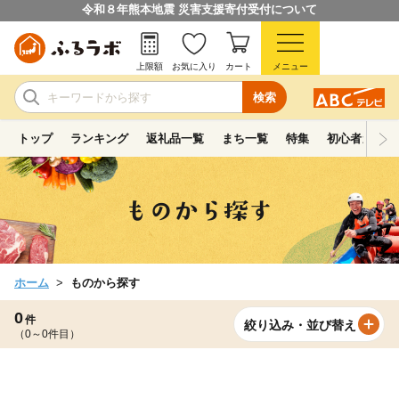
令和８年熊本地震 災害支援寄付受付について
上限額
お気に入り
カート
メニュー
検索
トップ
ランキング
返礼品一覧
まち一覧
特集
初心者ガイド
ホーム
ものから探す
0
件
絞り込み・並び替え
（0～0件目）