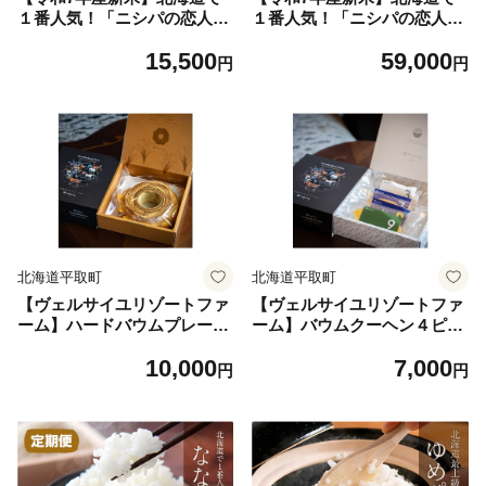
１番人気！「ニシパの恋人」
１番人気！「ニシパの恋人」
ななつぼし5kg 【 ふるさと納
ななつぼし20kg（10kg×2）
15,500
59,000
税 人気 おすすめ ランキング
【 ふるさと納税 人気 おすす
円
円
ニシパの恋人 ななつぼし お
め ランキング ニシパの恋人
米 米 ご飯 白米 おいしい 北
ななつぼし お米 米 ご飯 白米
海道 平取町 送料無料 】 BRT
おいしい 北海道 平取町 送料
H034
無料 】 BRTH035
北海道平取町
北海道平取町
【ヴェルサイユリゾートファ
【ヴェルサイユリゾートファ
ーム】ハードバウムプレーン
ーム】バウムクーヘン４ピー
（北海道米）コラボパッケー
ス（北海道米）コラボパッケ
10,000
7,000
ジ 【ふるさと納税 人気 おす
ージ 【ふるさと納税 人気 お
円
円
すめ ランキング 馬 競馬 競走
すすめ ランキング 馬 競馬 競
馬 引退馬 ヴェルサイユリゾ
走馬 引退馬 ヴェルサイユリ
ートファーム バウムクーヘン
ゾートファーム バウムクーヘ
ring-ring 日高 北海道 平取町
ン ring-ring 日高 北海道 平取
送料無料】 BRTV483
町 送料無料】 BRTV484