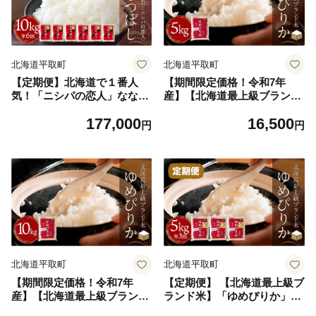
北海道平取町
北海道平取町
【定期便】北海道で１番人
【期間限定価格！令和7年
気！「ニシパの恋人」ななつ
産】【北海道最上級ブランド
ぼし10㎏ 年×6回 【ふるさと
米】「ゆめぴりか」5kg【 ふ
177,000
16,500
納税 人気 おすすめ ランキン
るさと納税 人気 おすすめ ラ
円
円
グ ニシパの恋人 ななつぼし
ンキング ゆめぴりか お米 米
お米 米 ご飯 白米 おいしい
ご飯 白米 おいしい 北海道 平
北海道 平取町 送料無料】 BR
取町 送料無料 】 BRTH008
TH017
北海道平取町
北海道平取町
【期間限定価格！令和7年
【定期便】 【北海道最上級ブ
産】【北海道最上級ブランド
ランド米】「ゆめぴりか」５
米】「ゆめぴりか」10kg（5k
㎏×年3回 【ふるさと納税 人