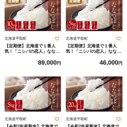
北海道平取町
北海道平取町
【定期便】北海道で１番人
【定期便】北海道で１番人
気！「ニシパの恋人」ななつ
気！「ニシパの恋人」ななつ
ぼし10kg 年×3回 【ふるさと
ぼし5kg 年×3回 【ふるさと
89,000
46,000
納税 人気 おすすめ ランキン
納税 人気 おすすめ ランキン
円
円
グ ニシパの恋人 ななつぼし
グ ニシパの恋人 ななつぼし
お米 米 ご飯 白米 おいしい
お米 米 ご飯 白米 おいしい
北海道 平取町 送料無料】 BR
北海道 平取町 送料無料】 BR
TH037
TH036
北海道平取町
北海道平取町
【令和7年産新米】北海道で
【令和7年産新米】北海道で