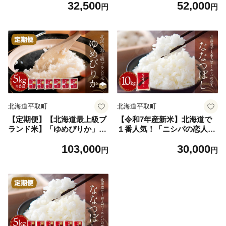
32,500
52,000
g×2）【 ふるさと納税 人気
気 おすすめ ランキング ゆめ
円
円
おすすめ ランキング ゆめぴ
ぴりか お米 米 ご飯 白米 お
りか お米 米 ご飯 白米 おい
いしい 定期便 北海道 平取町
しい 北海道 平取町 送料無料
送料無料】 BRTH010
】 BRTH009
北海道平取町
北海道平取町
【定期便】【北海道最上級ブ
【令和7年産新米】北海道で
ランド米】「ゆめぴりか」５
１番人気！「ニシパの恋人」
㎏×年6回 【ふるさと納税 人
ななつぼし10kg（10kg×1）
103,000
30,000
気 おすすめ ランキング ゆめ
【 ふるさと納税 人気 おすす
円
円
ぴりか お米 米 ご飯 白米 お
め ランキング ニシパの恋人
いしい 北海道 平取町 送料無
ななつぼし お米 米 ご飯 白米
料】 BRTH011
おいしい 北海道 平取町 送料
無料 】 BRTH014