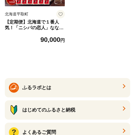
北海道平取町
【定期便】北海道で１番人
気！「ニシパの恋人」ななつ
ぼし5㎏ 年×6回 【ふるさと納
90,000
税 人気 おすすめ ランキング
円
ニシパの恋人 ななつぼし お
米 米 ご飯 白米 おいしい 北
海道 平取町 送料無料】 BRT
H015
ふるラボとは
はじめてのふるさと納税
よくあるご質問