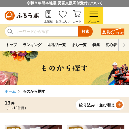
令和８年熊本地震 災害支援寄付受付について
上限額
お気に入り
カート
メニュー
検索
トップ
ランキング
返礼品一覧
まち一覧
特集
初心者ガイド
ホーム
ものから探す
13
件
絞り込み・並び替え
（1～13件目）