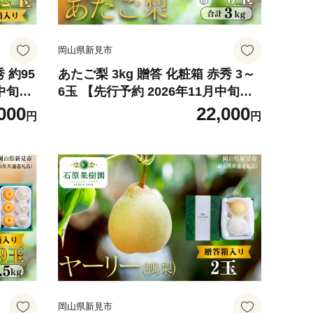
岡山県新見市
 約95
あたご梨 3kg 贈答 化粧箱 赤秀 3～
月中旬か
6玉 【先行予約 2026年11月中旬か
ら順次発送】
000
22,000
円
円
岡山県新見市