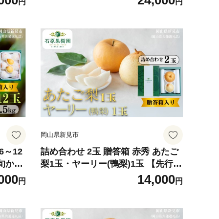
000
24,000
円
円
岡山県新見市
詰め合わせ 2玉 贈答箱 赤秀 あたご
中旬から
梨1玉・ヤーリー(鴨梨)1玉 【先行予
約 2026年11月中旬から順次発送】
000
14,000
円
円