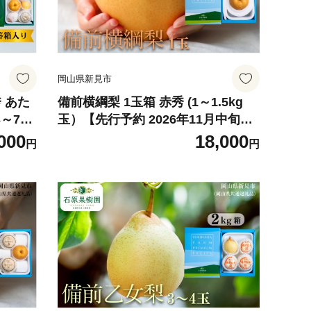
岡山県新見市
秀 あた
備前横綱梨 1玉箱 赤秀 (1～1.5kg
3～7玉
玉）【先行予約 2026年11月中旬か
から順
ら順次発送】
000
18,000
円
円