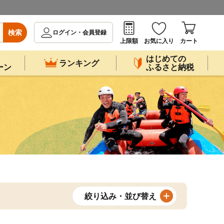
検索
ログイン・会員登録
上限額
お気に入り
カート
はじめての
ランキング
ーン
ふるさと納税
絞り込み・並び替え