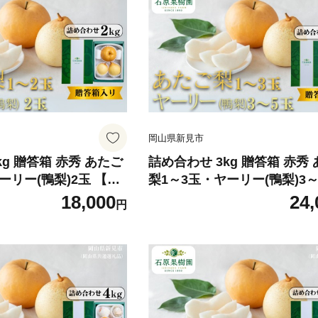
岡山県新見市
kg 贈答箱 赤秀 あたご
詰め合わせ 3kg 贈答箱 赤秀
ーリー(鴨梨)2玉 【先
梨1～3玉・ヤーリー(鴨梨)3～
6年11月中旬から順次発
【先行予約 2026年11月中旬
18,000
24,
円
次発送】