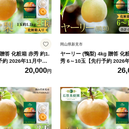
岡山県新見市
贈答 化粧箱 赤秀 約1.
ヤーリー (鴨梨) 4kg 贈答 化粧箱 赤
約 2026年11月中旬
秀 6～10玉【先行予約 2026
】
中旬から順次発送】
20,000
26,
円