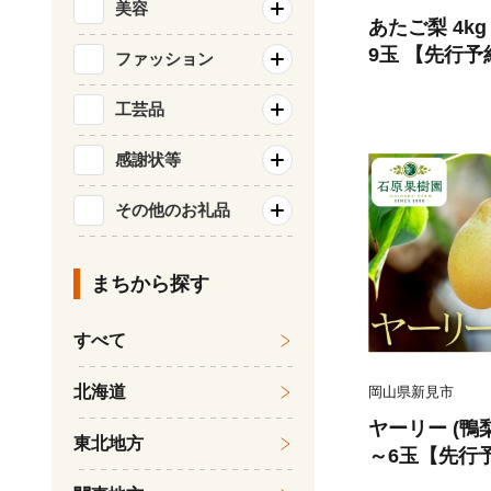
美容
あたご梨 4kg
9玉 【先行予約
ファッション
ら順次発送】
工芸品
感謝状等
その他のお礼品
まちから探す
すべて
北海道
岡山県新見市
ヤーリー (鴨梨) 2kg 贈答箱 
東北地方
～6玉【先行予
ら順次発送】