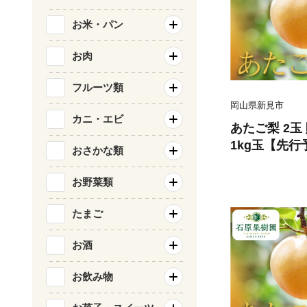
お米・パン
お肉
フルーツ類
岡山県新見市
カニ・エビ
あたご梨 2玉 
1kg玉【先行予
おさかな類
から順次発送
お野菜類
たまご
お酒
お飲み物