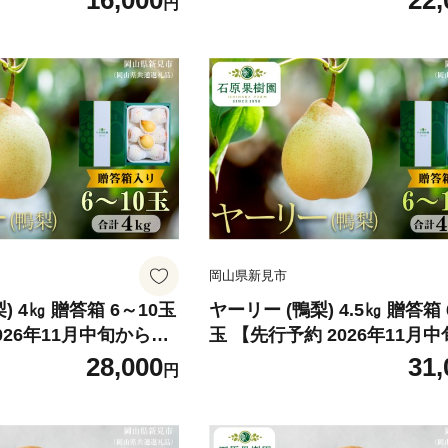
16,000
22,
円
岡山県新見市
～10玉
ヤーリー (鴨梨) 4.5㎏ 贈答箱 6～12
026年11月中旬から順
玉 【先行予約 2026年11月
順次発送】
28,000
31,
円