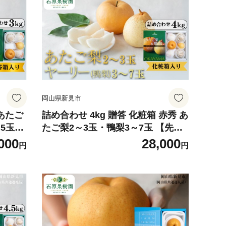
岡山県新見市
 あたご
詰め合わせ 4kg 贈答 化粧箱 赤秀 あ
5玉
たご梨2～3玉・鴨梨3～7玉 【先行
から順
予約 2026年11月中旬から順次発
000
28,000
円
円
送】