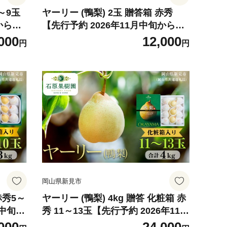
3～9玉
ヤーリー (鴨梨) 2玉 贈答箱 赤秀
から順
【先行予約 2026年11月中旬から順
次発送】
000
12,000
円
円
岡山県新見市
赤秀5～
ヤーリー (鴨梨) 4kg 贈答 化粧箱 赤
月中旬か
秀 11～13玉【先行予約 2026年11月
中旬から順次発送】