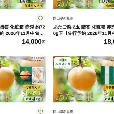
岡山県新見市
贈答 化粧箱 赤秀 約72
あたご梨 2玉 贈答 化粧箱 赤秀
約 2026年11月中旬か
0g玉【先行予約 2026年11
ら順次発送】
14,000
18,
円
岡山県新見市