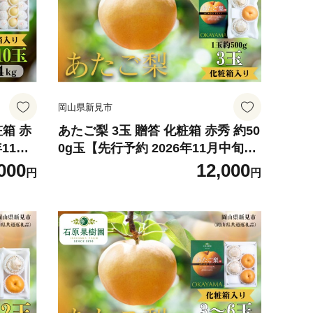
岡山県新見市
あたご梨 3玉 贈答 化粧箱 赤秀 約50
年11月
0g玉【先行予約 2026年11月中旬か
ら順次発送】
000
12,000
円
円