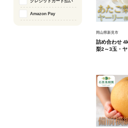
クレジットカード払い
Amazon Pay
岡山県新見市
詰め合わせ 4
梨2～3玉・ヤ
【先行予約 2
次発送】