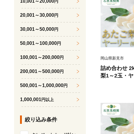
10,001～20,000
円
20,001～30,000
円
30,001～50,000
円
50,001～100,000
円
100,001～200,000
円
岡山県新見市
詰め合わせ 2
200,001～500,000
円
梨1～2玉・ヤ
行予約 202
500,001～1,000,000
円
送】
1,000,001
円以上
絞り込み条件