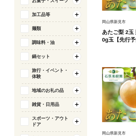
お菓子・スイーツ
加工品等
岡山県新見市
麺類
あたご梨 2玉 
0g玉【先行予
調味料・油
ら順次発送】
鍋セット
旅行・イベント・
体験
地域のお礼の品
雑貨・日用品
スポーツ・アウト
ドア
岡山県新見市