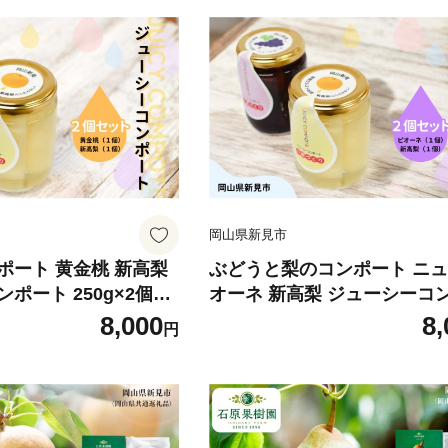
岡山県新見市
ポート 黄金桃 新高梨
ぶどうと梨のコンポート ニ
ポート 250g×2個
オーネ 新高梨 ジューシーコ
・新高梨1個）
ト 250g×2個（ニューピオー
8,000
8,
円
個・新高梨1個）