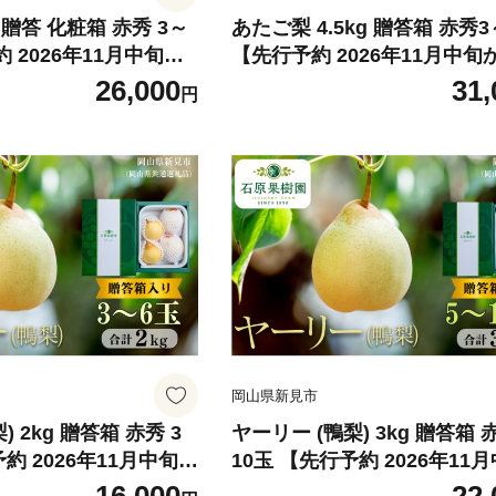
 贈答 化粧箱 赤秀 3～
あたご梨 4.5kg 贈答箱 赤秀
 2026年11月中旬か
【先行予約 2026年11月中旬
次発送】
26,000
31,
円
岡山県新見市
赤秀 3
ヤーリー (鴨梨) 3kg 贈答箱 
約 2026年11月中旬か
10玉 【先行予約 2026年11
ら順次発送】