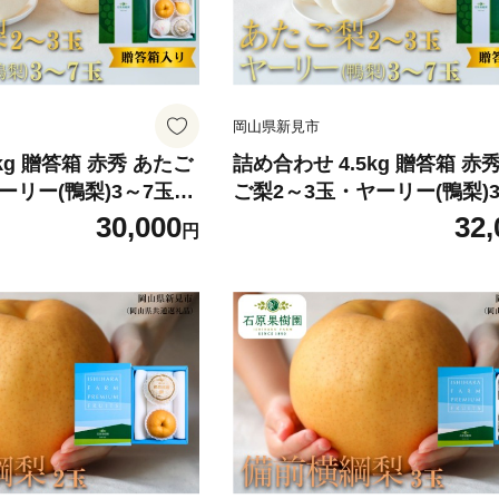
岡山県新見市
kg 贈答箱 赤秀 あたご
詰め合わせ 4.5kg 贈答箱 赤
ーリー(鴨梨)3～7玉
ご梨2～3玉・ヤーリー(鴨梨)
026年11月中旬から順
【先行予約 2026年11月中旬
30,000
32,
円
次発送】