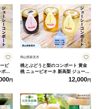
岡山県新見市
ューピ
桃とぶどうと梨のコンポート 黄金
ンポー
桃 ニューピオーネ 新高梨 ジューシ
ネ1
ーコンポート 250g×3個（黄金桃1
000
12,000
円
円
個・ニューピオーネ1個・新高梨1
個）