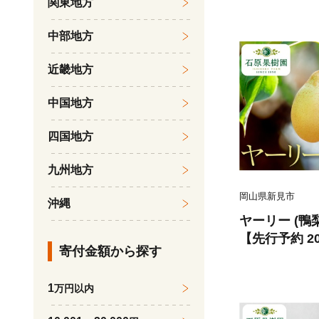
関東地方
中部地方
近畿地方
中国地方
四国地方
九州地方
岡山県新見市
沖縄
ヤーリー (鴨梨) 4㎏ 贈答箱 6
【先行予約 2
寄付金額から探す
次発送】
1
万円以内