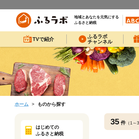
地域とあなたを元気にする
ふるさと納税
ふるラボ
TVで紹介
チャンネル
ホーム
ものから探す
35
件
（1～
はじめての
ふるさと納税