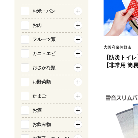
お米・パン
お肉
フルーツ類
大阪府泉佐野市
カニ・エビ
【防災トイレ
【非常用 簡易
おさかな類
災 日本製 ス
お野菜類
たまご
お酒
お飲み物