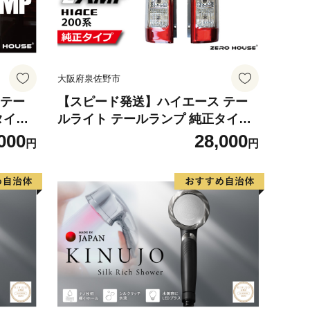
大阪府泉佐野市
 テー
【スピード発送】ハイエース テー
ルライト テールランプ 純正タイプ
ャルウ
左右セット
000
28,000
円
円