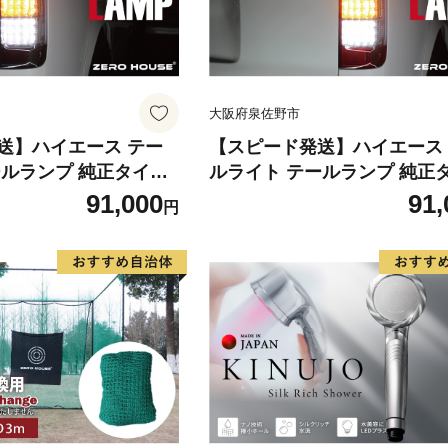
大阪府泉佐野市
送】ハイエース テー
【スピード発送】ハイエース
プ 純正タイプ
ルライト テールランプ 純正タイプ
ール シーケンシャルウ
フルLED テール シーケンシ
91,000
91,
円
ーフスモーク
インカー 純正配色