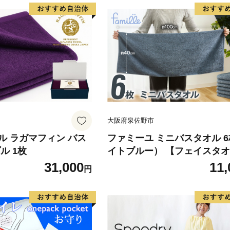
大阪府泉佐野市
ル ラガマフィン バス
ファミーユ ミニバスタオル 
ル 1枚
イトブルー） 【フェイスタオ
上 バスタオル 未満 泉州タオ
31,000
11,
円
普段使い シンプル 日用品 た