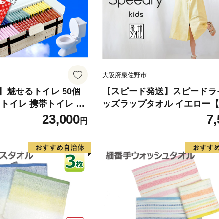
大阪府泉佐野市
】魅せるトイレ 50個
【スピード発送】スピードラ
トイレ 携帯トイレ 防
ッズラップタオル イエロー
ピード発送】
速乾 子供用 タオル 日用品 
23,000
7,
円
キッズ 日用品 学校用品 プー