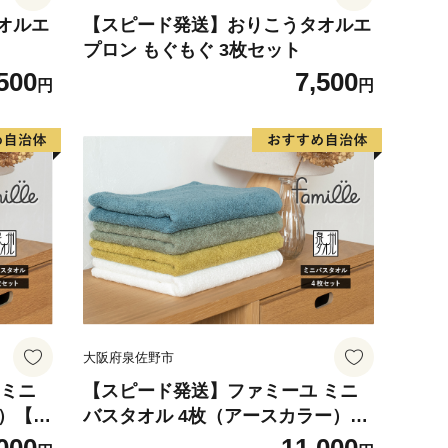
オルエ
【スピード発送】おりこうタオルエ
プロン もぐもぐ 3枚セット
500
7,500
円
円
大阪府泉佐野市
 ミニ
【スピード発送】ファミーユ ミニ
 ）【フ
バスタオル 4枚（アースカラー）
 未満
【フェイスタオル 以上 バスタオル