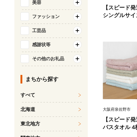
美容
【スピード発
シングルサイズ スモーク
ファッション
【ヒオリエ 日
ふか シンプル
工芸品
暮らし】
感謝状等
その他のお礼品
まちから探す
すべて
北海道
大阪府泉佐野市
【スピード発
東北地方
バスタオル 
ェイスタオル 