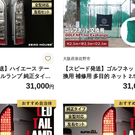
大阪府泉佐野市
送】ハイエース テー
【スピード発送】ゴルフネッ
ールランプ 純正タイプ
換用 補修用 多目的 ネット 2.
ール クリスタル
イズ
31,000
31,
円