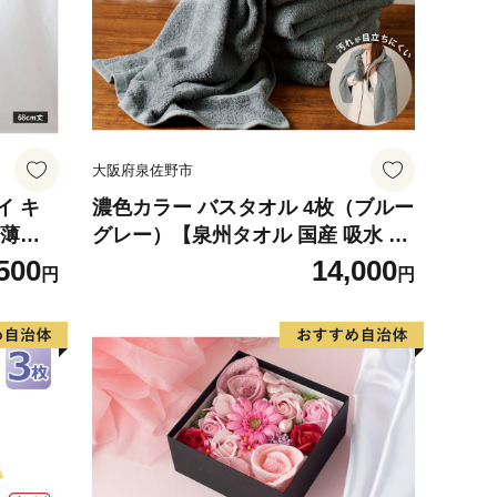
大阪府泉佐野市
イ キ
濃色カラー バスタオル 4枚（ブルー
【薄手
グレー）【泉州タオル 国産 吸水 普
たおる
段使い シンプル 日用品 家族 ファミ
500
14,000
円
円
ル】
リー】