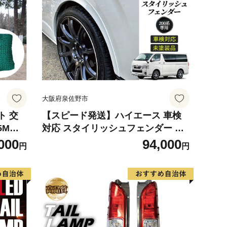
大阪府泉佐野市
ト 交
【スピード発送】ハイエース 車検
5Mサ
対応 スタイリッシュフェンダー 未
塗装品 素地色
000
94,000
円
円