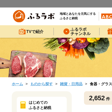
地域とあなたを元気にする
ふるさと納税
ふるラボ
TVで紹介
チャンネル
ホーム
ものから探す
雑貨・日用品
食器・グラ
2,652
件
はじめての
ふるさと納税