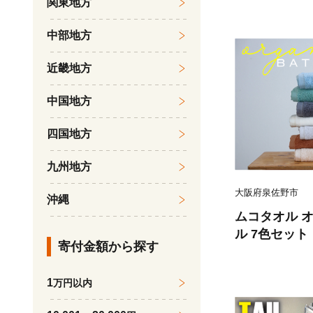
関東地方
泉州タオル 吸
日用品 たお
中部地方
近畿地方
中国地方
四国地方
九州地方
大阪府泉佐野市
沖縄
ムコタオル 
ル 7色セット
寄付金額から探す
1
万円以内