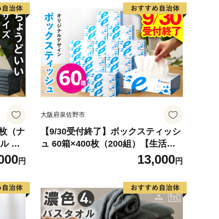
大阪府泉佐野市
6枚（ナ
【9/30受付終了】ボックスティッシ
ル 以
ュ 60箱×400枚（200組）【生活用
ル 吸水
品 雑貨 日用品 必需品 紙 常備品 ま
000
13,000
円
円
おる】
とめ買い 備蓄 防災 ティッシュペー
パー てぃっしゅ ティッシュ eスポ
ーツ応援 泉佐野市オリジナル】