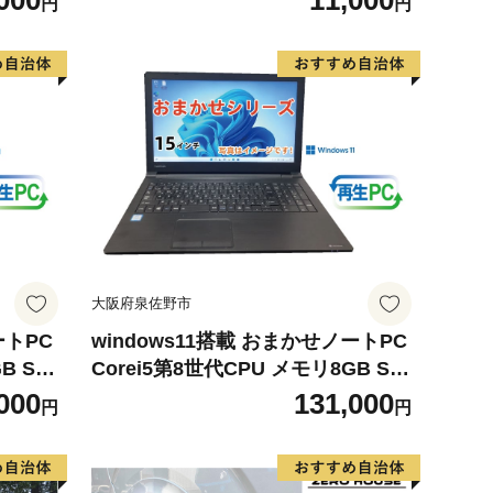
000
11,000
円
円
ンプル
未満 泉州タオル 吸水 普段使い シン
プル 日用品 たおる】
大阪府泉佐野市
ートPC
windows11搭載 おまかせノートPC
B SS
Corei5第8世代CPU メモリ8GB SS
D120GB 15型
000
131,000
円
円