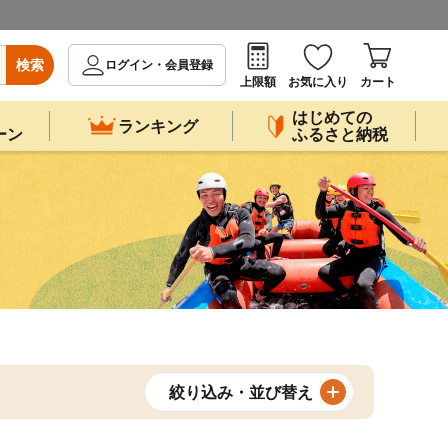
検索
ログイン・会員登録
上限額
お気に入り
カート
はじめての
ランキング
ーン
ふるさと納税
絞り込み・並び替え