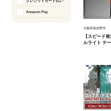
クレジットカード払い
Amazon Pay
大阪府泉佐野市
【スピード発
ルライト テールラン
フルLED テ
インカー ハ