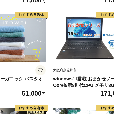
11,000
11,
円
水 普段使い シンプル
泉州タオル 吸水 普段使い シ
る】
日用品 たおる】
大阪府泉佐野市
オーガニック バスタオ
windows11搭載 おまかせノ
Corei5第8世代CPU メモリ8G
D480GB 15型
51,000
171,
円