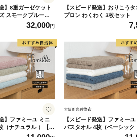
送】8重ガーゼケット
【スピード発送】おりこうタ
ブルー
プロン わくわく 3枚セット
本製 寝具 日用品 ふわ
32,000
7,
円
 オールシーズン 一人
大阪府泉佐野市
送】ファミーユ ミニ
【スピード発送】ファミーユ
4枚（ナチュラル ）【フ
バスタオル 4枚（ベーシック
以上 バスタオル 未満
ェイスタオル 以上 バスタオル