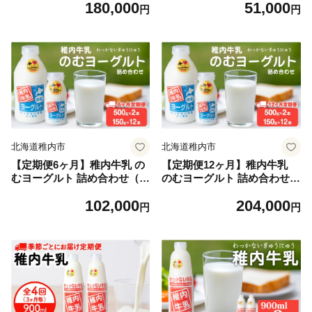
180,000
51,000
円
円
北海道稚内市
北海道稚内市
【定期便6ヶ月】稚内牛乳 の
【定期便12ヶ月】稚内牛乳
むヨーグルト 詰め合わせ（5
のむヨーグルト 詰め合わせ
00g×2本、150g×12本）
（500g×2本、150g×12本）
102,000
204,000
円
円