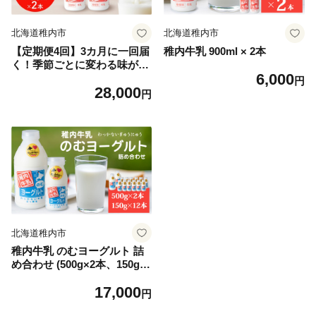
北海道稚内市
北海道稚内市
【定期便4回】3カ月に一回届
稚内牛乳 900ml × 2本
く！季節ごとに変わる味が楽
6,000
しめる 稚内牛乳 900ml×2本
円
28,000
円
北海道稚内市
稚内牛乳 のむヨーグルト 詰
め合わせ (500g×2本、150g×1
2本)
17,000
円