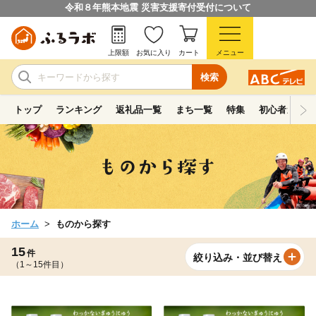
令和８年熊本地震 災害支援寄付受付について
上限額
お気に入り
カート
メニュー
検索
トップ
ランキング
返礼品一覧
まち一覧
特集
初心者ガイド
ホーム
ものから探す
15
件
絞り込み・並び替え
（1～15件目）