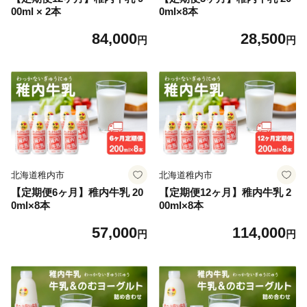
00ml × 2本
0ml×8本
84,000
28,500
円
円
北海道稚内市
北海道稚内市
【定期便6ヶ月】稚内牛乳 20
【定期便12ヶ月】稚内牛乳 2
0ml×8本
00ml×8本
57,000
114,000
円
円