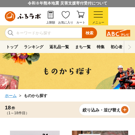
令和８年熊本地震 災害支援寄付受付について
上限額
お気に入り
カート
メニュー
検索
トップ
ランキング
返礼品一覧
まち一覧
特集
初心者ガイド
ホーム
ものから探す
18
件
絞り込み・並び替え
（1～18件目）