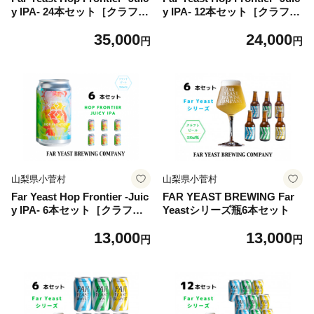
y IPA- 24本セット［クラフト
y IPA- 12本セット［クラフト
ビール Far Yeast Brewing 国
ビール Far Yeast Brewing 国
35,000
24,000
内外で多数授賞！］
内外で多数授賞！］
円
円
山梨県小菅村
山梨県小菅村
Far Yeast Hop Frontier -Juic
FAR YEAST BREWING Far
y IPA- 6本セット［クラフト
Yeastシリーズ瓶6本セット
ビール Far Yeast Brewing 国
13,000
13,000
内外で多数授賞！］
円
円