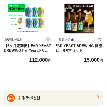
山梨県小菅村
山梨県大月市
【6ヶ月定期便】FAR YEAST
FAR YEAST BREWING 源流
BREWING Far Yeastシリー
ビール6本セット
ズ缶12本セット
112,000
15,000
円
円
ふるラボとは