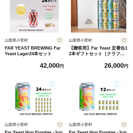
山梨県小菅村
山梨県小菅村
FAR YEAST BREWING Far
【贈答用】Far Yeast 定番缶1
Yeast Lager24本セット
2本ギフトセット［クラフト
ビール Far Yeast Brewing
42,000
26,000
国内外で多数授賞！］
円
円
山梨県小菅村
山梨県小菅村
Far Yeast Hop Frontier -Juic
Far Yeast Hop Frontier -Juic