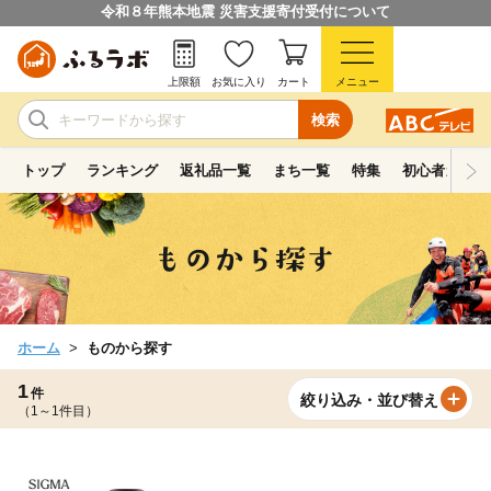
令和８年熊本地震 災害支援寄付受付について
上限額
お気に入り
カート
メニュー
検索
トップ
ランキング
返礼品一覧
まち一覧
特集
初心者ガイド
ホーム
ものから探す
1
件
絞り込み・並び替え
（1～1件目）