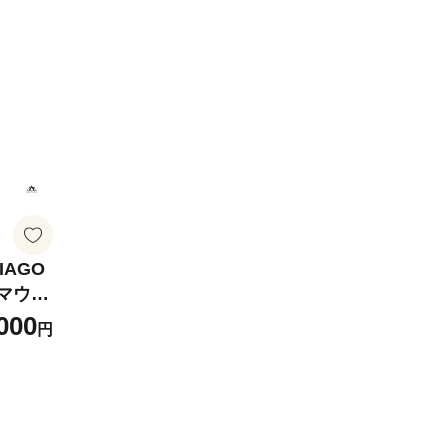
DIAGO
Eマウン
000
円