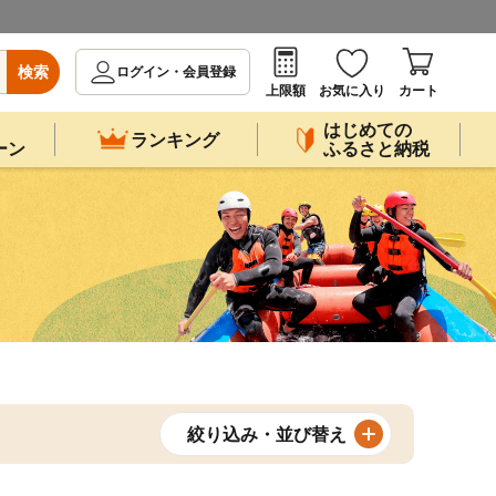
検索
ログイン・会員登録
上限額
お気に入り
カート
はじめての
ランキング
ーン
ふるさと納税
絞り込み・並び替え