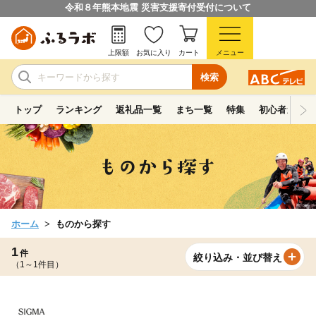
令和８年熊本地震 災害支援寄付受付について
上限額
お気に入り
カート
メニュー
検索
トップ
ランキング
返礼品一覧
まち一覧
特集
初心者ガイド
ホーム
ものから探す
1
件
絞り込み・並び替え
（1～1件目）