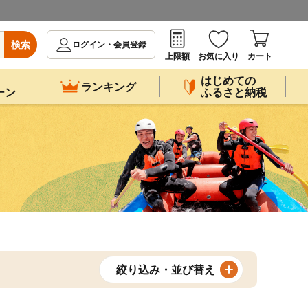
検索
ログイン・会員登録
上限額
お気に入り
カート
はじめての
ランキング
ーン
ふるさと納税
絞り込み・並び替え