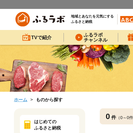
地域とあなたを元気にする
ふるさと納税
ふるラボ
TVで紹介
チャンネル
ホーム
ものから探す
0
件
（0～0
はじめての
ふるさと納税