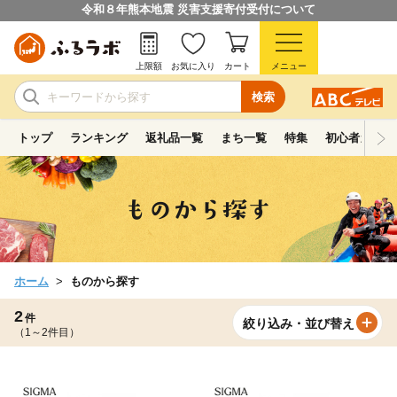
令和８年熊本地震 災害支援寄付受付について
上限額
お気に入り
カート
メニュー
検索
トップ
ランキング
返礼品一覧
まち一覧
特集
初心者ガイド
ホーム
ものから探す
2
件
絞り込み・並び替え
（1～2件目）