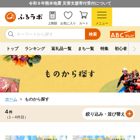
令和８年熊本地震 災害支援寄付受付について
上限額
お気に入り
カート
メニュー
検索
トップ
ランキング
返礼品一覧
まち一覧
特集
初心者ガイド
ホーム
ものから探す
4
件
絞り込み・並び替え
（1～4件目）