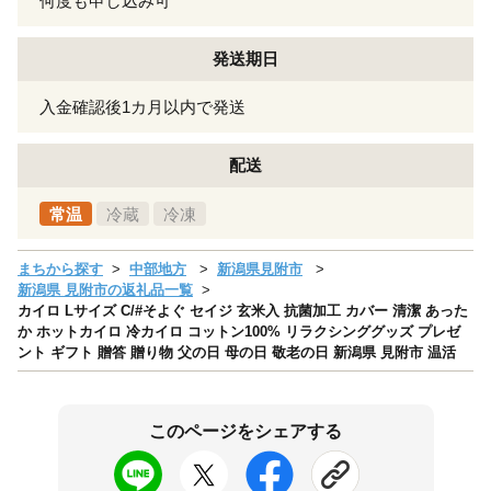
何度も申し込み可
発送期日
入金確認後1カ月以内で発送
配送
常温
冷蔵
冷凍
まちから探す
中部地方
新潟県見附市
新潟県 見附市の返礼品一覧
カイロ Lサイズ C/#そよぐ セイジ 玄米入 抗菌加工 カバー 清潔 あった
か ホットカイロ 冷カイロ コットン100% リラクシンググッズ プレゼ
ント ギフト 贈答 贈り物 父の日 母の日 敬老の日 新潟県 見附市 温活
このページをシェアする