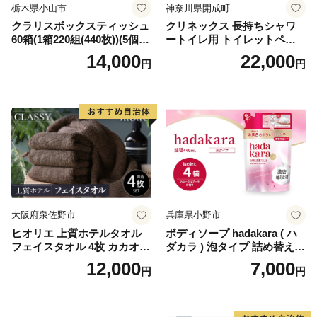
栃木県小山市
神奈川県開成町
クラリスボックスティッシュ
クリネックス 長持ちシャワ
60箱(1箱220組(440枚))(5個入
ートイレ用 トイレットペー
り×12セット)【1256759】
パー（ダブル）64ロール(8ロ
14,000
22,000
円
円
ール×8パック) 開成町 トイレ
ットペーパーダブル 日用品
国産 新生活 ダブル SDGs 備
蓄 防災 エコ 消耗品 生活雑貨
生活用品 無香料 トイレット
ペーパー ダブル といれっと
ぺーぱー トイレ クレシア ト
イレットペーパー [BDBH002
-1]
大阪府泉佐野市
兵庫県小野市
ヒオリエ 上質ホテルタオル
ボディソープ hadakara ( ハ
フェイスタオル 4枚 カカオ
ダカラ ) 泡タイプ 詰め替え 4
【タオル 泉州タオル 吸水 普
40ml×4袋 ボディーソープ 泡
12,000
7,000
円
円
段使い 無地 シンプル 日用品
ボディソープ 泡 日用品 消耗
ふわふわ ふかふか 家族 たお
品 バス用品 大容量 いい 匂い
る 一人暮らし】
ボディ 保湿 LION ライオン
泡石鹸 石鹸 兵庫 兵庫県 小野