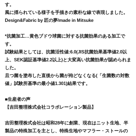
す。
風に揺られている様子を手描きの素朴な線で表現しました。
Design&Fabric by 匠の夢/made in Mitsuke
*抗菌加工…黄色ブドウ球菌に対する抗菌効果のある加工で
す。
試験結果としては、抗菌活性値:6.0(JIS抗菌効果基準値2.0以
上、SEK認証基準値2.2以上)と大変高い抗菌効果が認められま
した。
且つ菌を塗布した直後から菌が殆どなくなる(「生菌数の対数
値」試験所基準の最小値1.301)結果です。
■生産者の声
【吉田整理株式会社コラボレーション製品】
吉田整理株式会社は昭和28年に創業、現在はニット生地、半
製品の特殊加工を主とし、特殊生地やマフラー・ストールの