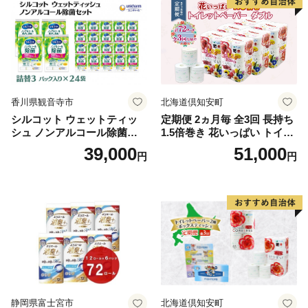
市
香川県観音寺市
北海道倶知安町
シルコット ウェットティッ
定期便 2ヵ月毎 全3回 長持ち
シュ ノンアルコール除菌詰
1.5倍巻き 花いっぱい トイレ
替（43枚×3P）×24袋 日用品
ットペーパー ダブル 45ｍ 計
39,000
51,000
円
円
おもちゃ 拭き取り 手拭き 外
72ロール 全18種 花柄 プリン
出時 お出かけ時 食事前 緑茶
ト ハーブ 香り付き 日本製 ま
カテキン配合
とめ買い 防災 常備品 ペーパ
ー 消耗品 備蓄 送料無料 北海
道 倶知安町 日用品
静岡県富士宮市
北海道倶知安町