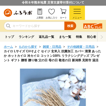
令和８年熊本地震 災害支援寄付受付について
上限額
お気に入り
カート
メニュー
検索
トップ
ランキング
返礼品一覧
まち一覧
特集
初心者ガイド
ホーム
ものから探す
雑貨・日用品
その他雑貨・日用品
カイロ Lサイズ C/#そよぐ セイジ 玄米入 抗菌加工 カバー 清潔 あった
か ホットカイロ 冷カイロ コットン100% リラクシンググッズ プレゼ
ント ギフト 贈答 贈り物 父の日 母の日 敬老の日 新潟県 見附市 温活