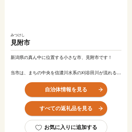
みつけし
見附市
新潟県の真ん中に位置する小さな市、見附市です！
当市は、まちの中央を信濃川水系の刈谷田川が流れる自
然豊かなまちです。山からの澄んだ空気と雪どけ水によ
って、毎年美味しい新潟米が収穫されています。
自治体情報を見る
産業面では古くから繊維の町として栄え、現在では全国
有数のニットの産地として、世界的な高級ブランド製品
すべての返礼品を見る
や百貨店に並ぶニットなどを生産しています。
また、全国から訪れる商人たちの肥えた舌を満足させる
ために、料亭・割烹の文化が発展しており、山の幸も海
お気に入りに追加する