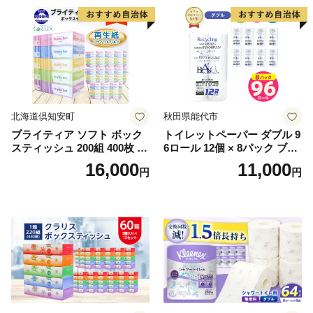
北海道倶知安町
秋田県能代市
ブライティア ソフト ボック
トイレットペーパー ダブル 9
スティッシュ 200組 400枚 60
6ロール 12個 × 8パック ブラ
箱 日本製 まとめ買い ティッ
ンカ 再生紙 100％ 芯あり 日
16,000
11,000
円
円
シュ リサイクル 長持 防災 常
用品 消耗品 無香料 生活用品
備品 日用雑貨 消耗品 生活必
備蓄 秋田県 能代市 送料無料
需品 備蓄 ペーパー 紙 北海道
《能代製紙》
倶知安町 日用品