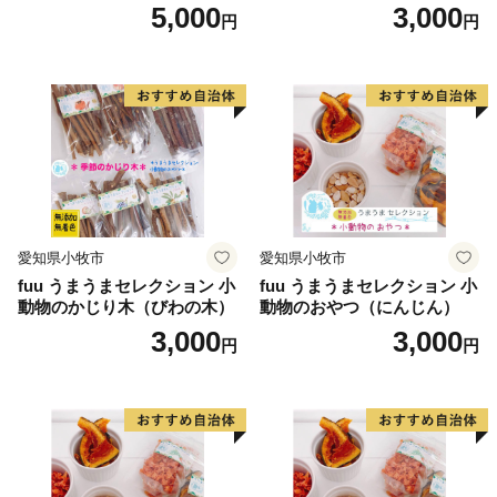
TEL：050-3355-7978
ni（1個）
5,000
3,000
円
円
FAX：050-3488-0889
メール：mitsuke@furusato-bpo.com
営業時間 9：00～18：00（※土日祝日・年末年始期間休
み）
================================
愛知県小牧市
愛知県小牧市
fuu うまうまセレクション 小
fuu うまうまセレクション 小
動物のかじり木（びわの木）
動物のおやつ（にんじん）
3,000
3,000
円
円