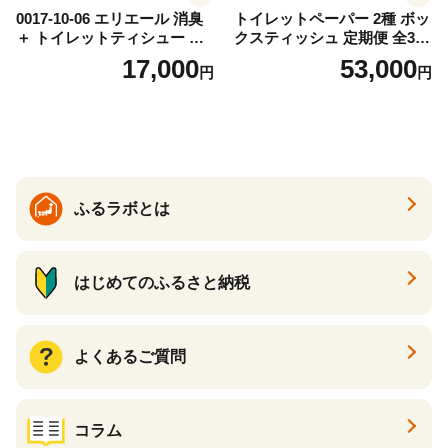
0017-10-06 エリエール 消臭
トイレットペーパー 2種 ボッ
＋ トイレットティシュー し
クスティッシュ 定期便 全3
っかり香るフレッシュクリア
回 日本製 まとめ買い 防災
17,000
53,000
円
円
の香り ダブル 12ロール×6パ
常備品 日用雑貨 消耗品 生活
ック 72ロール 25m トイレ
必需品 大容量 備蓄 リサイク
ットペーパー パルプ100％ 消
ル ティッシュ ペーパー まと
臭 防臭 日用品 消耗品 備蓄
め買い 雑貨 倶知安町
ふるラボとは
はじめてのふるさと納税
よくあるご質問
コラム