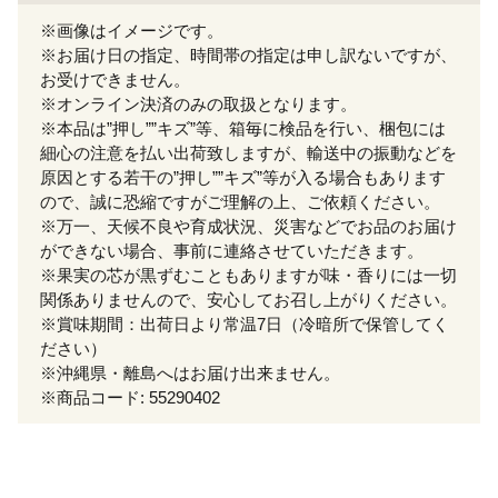
※画像はイメージです。
※お届け日の指定、時間帯の指定は申し訳ないですが、
お受けできません。
※オンライン決済のみの取扱となります。
※本品は”押し””キズ”等、箱毎に検品を行い、梱包には
細心の注意を払い出荷致しますが、輸送中の振動などを
原因とする若干の”押し””キズ”等が入る場合もあります
ので、誠に恐縮ですがご理解の上、ご依頼ください。
※万一、天候不良や育成状況、災害などでお品のお届け
ができない場合、事前に連絡させていただきます。
※果実の芯が黒ずむこともありますが味・香りには一切
関係ありませんので、安心してお召し上がりください。
※賞味期間：出荷日より常温7日（冷暗所で保管してく
ださい）
※沖縄県・離島へはお届け出来ません。
※商品コード: 55290402