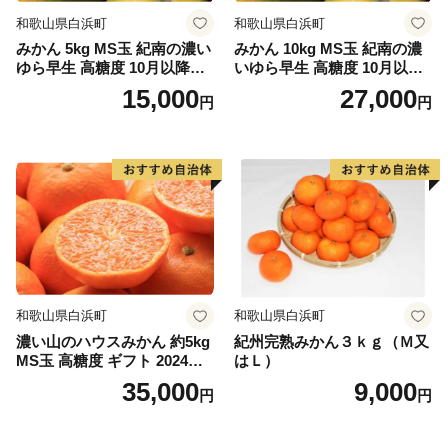
和歌山県白浜町
和歌山県白浜町
みかん 5kg MS玉 紀南の濃い
みかん 10kg MS玉 紀南の濃
ゆら早生 高糖度 10月以降発
いゆら早生 高糖度 10月以降
送 マルチ被覆栽培
発送 マルチ被覆栽培
15,000
27,000
円
円
和歌山県白浜町
和歌山県白浜町
濃い山のハウスみかん 約5kg
紀州完熟みかん３ｋｇ（Ｍ又
MS玉 高糖度 ギフト 2024年7
はＬ）
月以降発送分
35,000
9,000
円
円