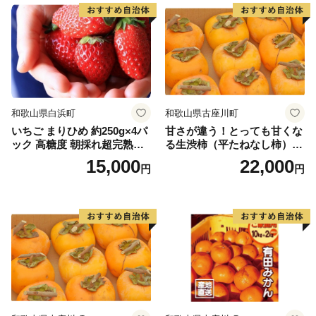
和歌山県白浜町
和歌山県古座川町
いちご まりひめ 約250g×4パ
甘さが違う！とっても甘くな
ック 高糖度 朝採れ超完熟ま
る生渋柿（平たねなし柿）吊
りひめ 1月以降発送分
るし柿用 T字枝or吊るしクリ
15,000
22,000
円
円
ップ付約4.5～5kg 約24～30
個＜2026年10月中旬～順次発
送＞-Ted【art016B】