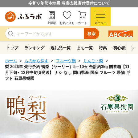
令和８年熊本地震 災害支援寄付受付について
上限額
お気に入り
カート
メニュー
検索
トップ
ランキング
返礼品一覧
まち一覧
特集
初心者ガイド
ホーム
ものから探す
フルーツ類
りんご・梨
梨 2026年 先行予約 鴨梨（ヤーリー）5～10玉 合計約3kg 贈答箱【11
月下旬～12月中旬頃発送】 ナシ なし 岡山県産 国産 フルーツ 果物 ギ
フト 石原果樹園