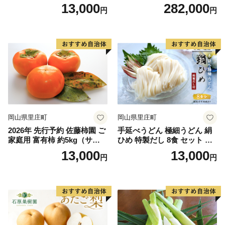
×2房 8月下旬～11月下旬発送
ンテリア ウォールナット 送
13,000
282,000
円
円
ブドウ 葡萄 岡山県産 国産 フ
料無料 収納 ナイトテーブル
ルーツ 果物 ギフト
岡山県里庄町
岡山県里庄町
2026年 先行予約 佐藤柿園 ご
手延べうどん 極細うどん 絹
家庭用 富有柿 約5kg（サイズ
ひめ 特製だし 8食 セット 詰
おまかせ） 柿 かき カキ 果物
め合わせ 細うどん 乾燥うど
13,000
13,000
円
円
くだもの フルーツ 期間限定
ん 乾麺 手延べ うどん 麺類
数量限定 大容量 人気 おすす
麺 下茹でなし 常備食 常備食
め 岡山県 里庄町 果物類
品 岡山 岡山県 里庄町