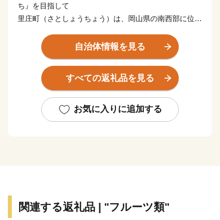
ち』を目指して
里庄町（さとしょうちょう）は、岡山県の南西部に位置
する約12㎢のコンパクトな町です。
瀬戸内海特有の温暖な気候と豊かな自然に恵まれ、四季
自治体情報を見る
折々に町を彩る花々が、訪れる人の心を和ませていま
す。
すべての返礼品を見る
中でも教育、文化の振興に積極的に取り組み、町内には
図書館や文化ホールといった県下でも有数の施設が整っ
ています。
お気に入りに追加する
コンパクトな町だからこそできる魅力あるまちづくりを
続け、人口は過去３０年以上に渡って、１０，０００人
台をキープしています。
里庄町には、「子どもを産み育てやすい環境」、「身近
できめ細かな行政サービス」、「年を重ねても健康で快
適に暮らせる」など子どもからお年寄りまで各世代の住
みやすさがそろっています。
関連する返礼品 | "フルーツ類"