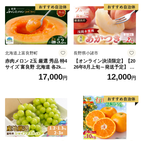
北海道上富良野町
長野県小諸市
赤肉メロン 2玉 厳選 秀品 特4
【オンライン決済限定】【20
サイズ 富良野 北海道 各2kg
26年8月上旬～発送予定】 先
～2.6kg 2玉 セット ファーム
行予約 「浅間水蜜桃プレミ
17,000
12,000
円
円
富良野 メロン めろん 果物 く
アム」 もも あかつき 秀品 約
だもの フルーツ デザート 旬
2kg 5～9玉 贈答品 ふるさと
の果物 旬のフルーツ
納税 果物 桃 フルーツ モモ
果肉 長野県産 小諸市