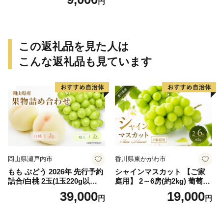
円
この返礼品を見た人は
こんな返礼品も見ています
岡山県瀬戸内市
香川県東かがわ市
もも ぶどう 2026年 先行予約
シャインマスカット 【ご家
詰合/白桃 2玉(1玉220g以
庭用】 2～6房(約2kg) 葡萄 ぶ
上)・シャインマスカット 晴
どう ブドウ フルーツ 果物 く
39,000
19,000
円
円
王 2房(1房480g以上) 化粧箱
だもの 果実 旬の果物 旬のフ
入り 岡山県産 国産 フルーツ
ルーツ 香川 香川県 東かがわ
果物 ギフト
市