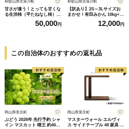
和歌山県古座川町
和歌山県古座川町
甘さが違う！とっても甘くな
【訳あり】2S～3Lサイズお
る生渋柿（平たねなし柿）吊
まかせ！有田みかん 10kg+2k
るし柿用 T字枝or吊るしクリ
g保証分 11月から12月下旬ま
50,000
12,000
円
円
ップ付約14.5～15kg 約60～
でに順次発送致します。 / 訳
90個＜2026年10月中旬～11
ありみかん 有田みかん みか
月上旬ごろ順次発送＞Ted【a
ん ミカン 蜜柑 柑橘 温州みか
rt015B】
ん 和歌山 ご家庭用
この自治体のおすすめの返礼品
岡山県里庄町
岡山県里庄町
ぶどう 2026年 先行予約 シャ
マスターウォール エルヴィ
イン マスカット 晴王 約400g
ス サイドテーブル 49 家具 イ