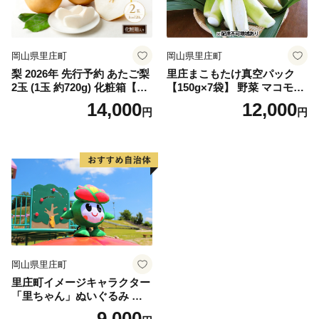
岡山県里庄町
岡山県里庄町
梨 2026年 先行予約 あたご梨
里庄まこもたけ真空パック
2玉 (1玉 約720g) 化粧箱【11
【150g×7袋】 野菜 マコモダ
月下旬～12月中旬頃発送】
ケ
14,000
12,000
円
円
ナシ なし 岡山県産 国産 フル
ーツ 果物 ギフト 石原果樹園
岡山県里庄町
里庄町イメージキャラクター
「里ちゃん」ぬいぐるみ 里
庄町 里ちゃん 9000円
9,000