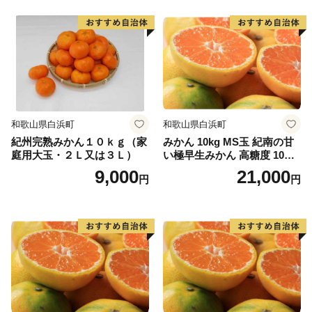
和歌山県白浜町
和歌山県白浜町
紀州完熟みかん１０ｋｇ（家
みかん 10kg MS玉 紀南の甘
庭用大玉・２Ｌ又は３Ｌ）
い極早生みかん 高糖度 10月
以降発送 マルチ被覆栽培
9,000
21,000
円
円