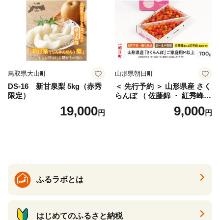
サイズミックス くらもとフ
ァーム 愛南町 愛媛県
鳥取県大山町
山形県朝日町
DS-16 新甘泉梨 5kg（赤秀
＜ 先行予約 ＞ 山形県産 さく
限定）
らんぼ （ 佐藤錦 ・ 紅秀峰
） ご家庭用 M以上 700g 【20
19,000
9,000
円
円
26年6月下旬から7月上旬発
送】 山形県 果物 フルーツ 初
夏 夏 送料無料
ふるラボとは
はじめてのふるさと納税