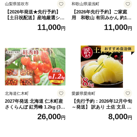
山梨県笛吹市
和歌山県湯浅町
【2026年発送★先行予約】
【2026年先行予約】ご家庭
【土日祝配送】産地厳選シャ
用 和歌山 有田みかん 約10k
インマスカット1.2kg～1.3kg
g (2L、3Lサイズ)【湯浅町】
11,000
11,000
円
円
（2房～3房）※沖縄・離島配
_ZJ6079
送不可※ 106-003-sku02-26y
｜シャインマスカット 発送
笛吹市 山梨県 フルーツ 果物
ぶどう 葡萄 大粒 シャインマ
スカット おすすめ シャイン
マスカット 贈答 ギフト 産地
笛吹市 シャインマスカット
笛吹 葡萄 国産 ぶどう 人気
国産 1.2kg 先行｜
北海道仁木町
愛媛県愛南町
2027年発送 北海道 仁木町産
【先行予約：2026年12月中旬
さくらんぼ 紅秀峰 1.2kg (300
～発送】 訳あり 土佐 文旦 8k
g×4パック) Lサイズ以上 旬
g (Mサイズ以上サイズミック
26,000
8,000
円
円
桜桃 産地直送 サクランボ チ
ス) 8000円 わけあり ぶんた
ェリー フルーツ 果物 果物類
ん みかん mikan 蜜柑 ミカン
仁木町 仁木 [松山商店]
土佐文旦 家庭用 産地直送 国
産 農家直送 期間限定 特産品