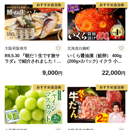
大阪府阪南市
北海道白糠町
R8.5.30 『朝だ！生です旅サ
いくら醤油漬（鮭卵） 400g
ラダ』で紹介されました！朝
(200g×2パック) イクラ 小分
日放送（ABCテレビ） 鰆の
け いくら醤油漬 鮭いくら い
9,000
22,000
生ハム ×3パック（1パックあ
くら醤油漬け 鮭 鮭卵 ikura
円
円
たり、約15g × 約4枚入）さ
醤油いくら 冷凍いくら いく
わら 燻製 熟成
ら北海道 醤油鮭いくら 人気
大好評品 北海道 白糠町