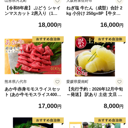
山形県河北町
大阪府泉佐野市
【令和8年産】 ぶどう シャイ
ねぎ塩 牛たん（成型）合計 2
ンマスカット 2房入り（1房6
kg 小分け 250g×8P【牛タン
00g前後） 秀品 山形県河北町
牛肉 焼肉用 薄切り 訳あり サ
18,000
16,000
産【山形eLab】 ka074-023-r
イズ不揃い】
円
円
8
熊本県八代市
愛媛県愛南町
あか牛赤身モモスライスセッ
【先行予約：2026年12月中旬
ト (あか牛モモスライス400
～発送】 訳あり 土佐 文旦 8k
g、あか牛のたれ200ml付き)
g (Mサイズ以上サイズミック
17,000
8,000
ス) 8000円 わけあり ぶんたん
円
円
みかん mikan 蜜柑 ミカン 土
佐文旦 家庭用 産地直送 国産
農家直送 期間限定 特産品 サ
イズミックス くらもとファー