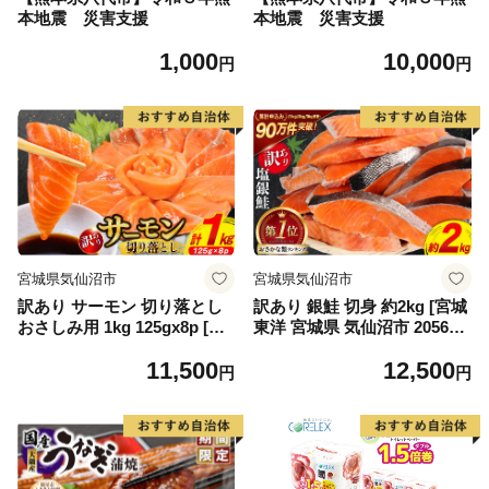
本地震 災害支援
本地震 災害支援
1,000
10,000
円
円
宮城県気仙沼市
宮城県気仙沼市
訳あり サーモン 切り落とし
訳あり 銀鮭 切身 約2kg [宮城
おさしみ用 1kg 125gx8p [足
東洋 宮城県 気仙沼市 205649
利本店 宮城県 気仙沼市 2056
91] 鮭 魚介類 海鮮 訳アリ 規
11,500
12,500
4313] 魚 魚介類 鮭 お刺し身
格外 不揃い さけ サケ 鮭切身
円
円
刺し身 刺身 生 生食 個包装
シャケ 切り身 冷凍 家庭用 お
チリ銀鮭 銀鮭 海鮮 海鮮丼 魚
かず 弁当 支援 サーモン 銀鮭
介
切り身 魚 わけあり