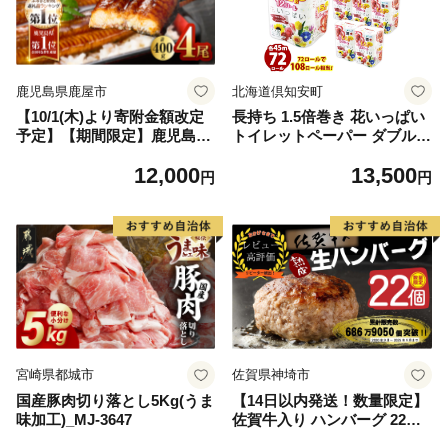
鹿児島県鹿屋市
北海道倶知安町
【10/1(木)より寄附金額改定
長持ち 1.5倍巻き 花いっぱい
予定】【期間限定】鹿児島県
トイレットペーパー ダブル 4
大隅産うなぎ蒲焼4尾（400
5ｍ 計72ロール 全18種 花柄
12,000
13,500
g） KN007-023
プリント ハーブ 香り付き 日
円
円
本製 まとめ買い 防災 常備品
ペーパー エコ 日用雑貨 消耗
品 備蓄 送料無料 北海道 倶知
安町 日用品
宮崎県都城市
佐賀県神埼市
国産豚肉切り落とし5Kg(うま
【14日以内発送！数量限定】
味加工)_MJ-3647
佐賀牛入り ハンバーグ 22個
2.6kg(120g×22個)【佐賀牛 黒