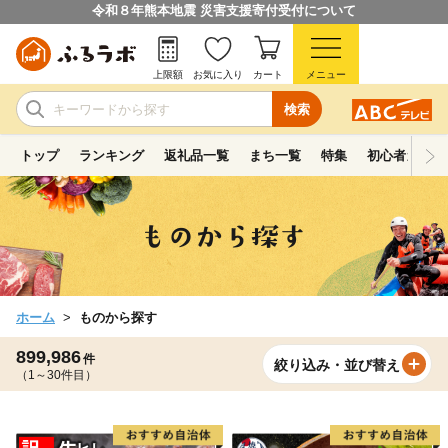
令和８年熊本地震 災害支援寄付受付について
上限額
お気に入り
カート
メニュー
検索
トップ
ランキング
返礼品一覧
まち一覧
特集
初心者ガイド
ホーム
ものから探す
899,986
件
絞り込み・並び替え
（1～30件目）