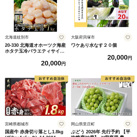
ム 愛南町 愛媛県
北海道紋別市
大阪府貝塚市
20-330 北海道オホーツク海産
ワケあり水なす２０個
ホタテ玉冷バラエティサイズ
20,000
(1kg)｜ 訳あり サイズ不揃い
円
20,000
円
宮崎県都城市
岡山県里庄町
国産牛 赤身切り落とし1.8kg
ぶどう 2026年 先行予約 【平