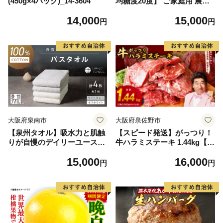
(450g×4パック)_14-3604
均糖度20度】 ご家庭用 農家
こだわりの シャイン マスカ
14,000
15,000
ット 2～3房 合計約1.2kg ブ
円
円
ドウ 葡萄 岡山県産 国産 フル
ーツ 果物 【 Nini farm 農家
直送 】
大阪府泉南市
大阪府泉佐野市
【泉州タオル】吸水力と肌触
【スピード発送】がっつり！
りが自慢のデイリーユースバ
牛ハラミステーキ 1.44kg【氷
スタオル オフホワイト・ライ
温熟成×特製ダレ 小分け 360
15,000
16,000
トグレー 4枚【配送不可地
g×4パック 牛肉 すてーき 焼
円
円
域：北海道・沖縄・離島】
くだけ 味付き 訳あり 不揃い
【039D-268】
焼肉 BBQ】