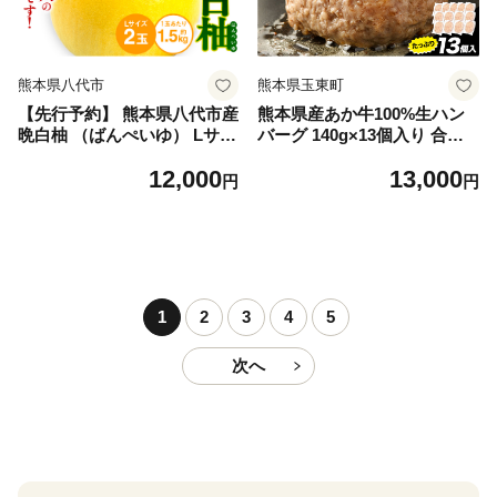
熊本県八代市
熊本県玉東町
【先行予約】 熊本県八代市産
熊本県産あか牛100%生ハン
晩白柚 （ばんぺいゆ） Lサイ
バーグ 140g×13個入り 合計1
ズ 2玉 柑橘 みかん 果物 くだ
820g 1.82kg以上《30日以内
12,000
13,000
もの フルーツ おやつ 特産 熊
に出荷予定(土日祝除く)》熊
円
円
本県 八代市 【2026年12月上
本県産あか牛 バイキングベー
旬より順次発送】
カリー 冷凍
1
2
3
4
5
次へ