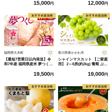
15,000
12,000
毛和牛 ブランド牛 九州 ハン
円
円
バーグ 牛肉 豚肉 国産 お弁当
おかず 惣菜 おすすめ 人気】
(H083106)
福岡県大木町
香川県東かがわ市
【最短7営業日以内発送】令
シャインマスカット 【ご家庭
和7年産 福岡県産米 夢つくし
用】 2～6房(約2kg) 葡萄 ぶど
15kg 精米 ※北海道・沖縄・
う ブドウ フルーツ 果物 くだ
19,500
19,000
離島は配送不可
もの 果実 旬の果物 旬のフル
円
円
ーツ 香川 香川県 東かがわ市