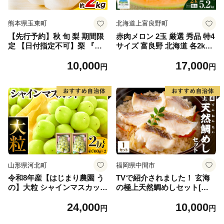
熊本県玉東町
北海道上富良野町
【先行予約】秋 旬 梨 期間限
赤肉メロン 2玉 厳選 秀品 特4
定 【日付指定不可】梨 『松
サイズ 富良野 北海道 各2kg
田農園』の くまもと 梨 たっ
～2.6kg 2玉 セット ファーム
10,000
17,000
ぷり 約2kg 5-7玉前後 《7月
富良野 メロン めろん 果物 く
円
円
下旬-9月末頃出荷》 予約 受
だもの フルーツ デザート 旬
付中 熊本県玉名郡玉東町『松
の果物 旬のフルーツ
田農園』なし 果物 スイーツ
フルーツ デザート スムージ
ー SDG`s
山形県河北町
福岡県中間市
令和8年産【はじまり農園 う
TVで紹介されました！ 玄海
の】大粒 シャインマスカット
の極上天然鯛めしセット[鯛
２房（約700g×2房） 山形県
の切身、だし汁、鯛茶漬け用
24,000
10,000
河北町産 【河北町観光物産協
だし]【010-0001】
円
円
会】 ka002-004-r8