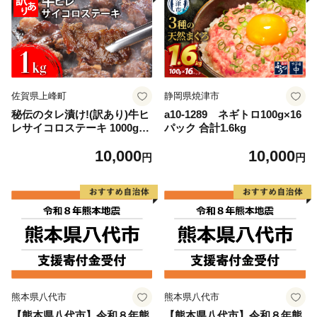
佐賀県上峰町
静岡県焼津市
秘伝のタレ漬け!(訳あり)牛ヒ
a10-1289 ネギトロ100g×16
レサイコロステーキ 1000g
パック 合計1.6kg
【B-1098-AS】
10,000
10,000
円
円
熊本県八代市
熊本県八代市
【熊本県八代市】令和８年熊
【熊本県八代市】令和８年熊