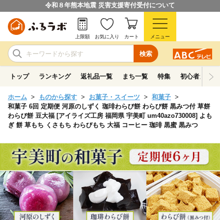
令和８年熊本地震 災害支援寄付受付について
上限額
お気に入り
カート
メニュー
検索
トップ
ランキング
返礼品一覧
まち一覧
特集
初心者ガイド
ホーム
ものから探す
お菓子・スイーツ
和菓子
和菓子 6回 定期便 河原のしずく 珈琲わらび餅 わらび餅 黒みつ付 草餅
わらび餅 豆大福 [アイライズ工房 福岡県 宇美町 um40azo730008] よも
ぎ 餅 草もち くさもち わらびもち 大福 コーヒー 珈琲 黒蜜 黒みつ