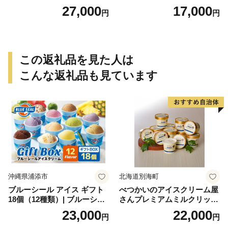
産 お土産 土産 丹波大納言小
27,000
17,000
円
円
豆 抹茶 林檎 りんご 慶事 お
祝い 法事 法要 詰め合わせ お
取り寄せ 瓢箪 豊臣秀吉 焼印
個包装 贈り物 老舗 お茶菓子
この返礼品を見た人は
こんな返礼品も見ています
沖縄県浦添市
北海道別海町
ブルーシール アイス ギフト
べつかいのアイスクリーム屋
18個（12種類）| ブルーシー
さんプレミアムミルクリッチ
ルアイス ブルーシールアイ
12個（AP-01）（ 北海道アイ
23,000
22,000
円
円
スクリーム 着日指定可能 送
ス 北海道産アイス アイス ア