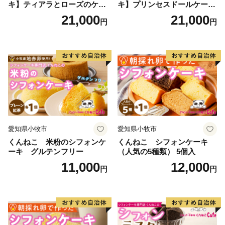
キ】ティアラとローズのケー
キ】プリンセスドールケーキ
キ スイーツ デザート 洋菓
日時指定可 スイーツ デザー
21,000
21,000
円
円
子 お取り寄せ 愛知県 小牧市
ト 洋菓子 お取り寄せ 愛知県
送料無料 誕生日 クリスマス
小牧市 送料無料 誕生日 クリ
お祝い ばら 花 フラワー デコ
スマス お祝い キャラクター
レーション ホールケーキ 日
デコレーションケーキ ホー
時指定可
ルケーキ 人形 かわいい こど
も
愛知県小牧市
愛知県小牧市
くんねこ 米粉のシフォンケ
くんねこ シフォンケーキ
ーキ グルテンフリー
（人気の5種類） 5個入
11,000
12,000
円
円