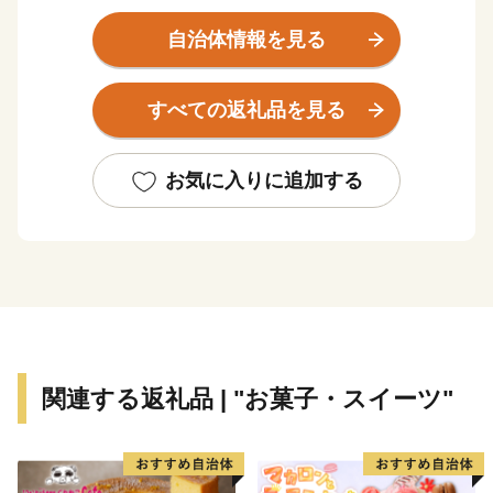
本町が注目される根拠となった「国指定史跡 光正寺古
墳」などの史跡が多くあります。
自治体情報を見る
また、古事記や日本書記に、神功（じんぐう）皇后が応
神天皇を出産された地を「宇美（産み）」と呼ぶように
すべての返礼品を見る
なったという記述があるように、安産の神様として全国
的に有名な「宇美八幡宮」があります。
そして、宇美町は2020年10月20日に町制施行100周年を
お気に入りに追加する
迎えました。これまでの100年を見つめながら、次の
100年を見据えたまちづくりに取り組んでいきます。
ふるさと宇美町応援寄附金について
感謝の気持ちを込めて、返礼品をご用意しました。
【ご注意】
関連する返礼品 | "お菓子・スイーツ"
※寄附につきましては、年度内の回数制限は現在設けて
おりません。
※返礼品のお届けには1～2ヶ月程度かかることがありま
す。