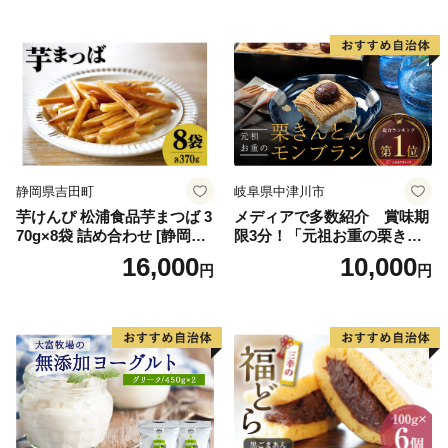
料無料 ジェラート 沖縄県 バ
イススイーツ アイスクリー
ースデー 贈り物 プレゼント
ム 北海道産アイスクリーム
誕生日 カップ 詰め合わせ バ
道産アイス 道産アイスクリ
ラエティ | バニラ チョコレー
ーム ギフト 詰合せ 詰め合わ
ト ストロベリー ピスタチオ
せ ふるさと納税 ）
バニラ＆クッキー ウベ 沖縄
紅イモ 塩ちんすこう 沖縄シ
ークヮーサー 沖縄黒糖 琉球
ロイヤルミルクティ 沖縄パ
イン
静岡県吉田町
岐阜県中津川市
芋けんぴ 松浦食品芋まつば 3
メディアで多数紹介 賞味期
70g×8袋 詰め合わせ [静岡伊
限3分！「元祖お重の栗きん
勢丹(松浦食品) 静岡県 吉田町
とんモンブラン」 【未来の
16,000
10,000
円
円
22424274] 芋ケンピ セット
ご褒美】スイーツ 栗 モンブ
小袋 個包装 小分け
ラン くりきんとん デザート
ご褒美 お取り寄せ くり お菓
子 菓子 F4N-2298