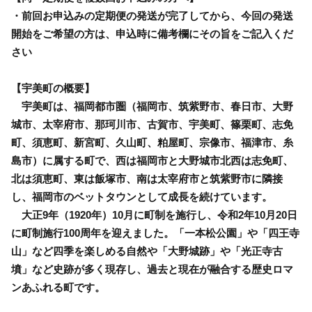
・前回お申込みの定期便の発送が完了してから、今回の発送
開始をご希望の方は、申込時に備考欄にその旨をご記入くだ
さい
【宇美町の概要】
宇美町は、福岡都市圏（福岡市、筑紫野市、春日市、大野
城市、太宰府市、那珂川市、古賀市、宇美町、篠栗町、志免
町、須恵町、新宮町、久山町、粕屋町、宗像市、福津市、糸
島市）に属する町で、西は福岡市と大野城市北西は志免町、
北は須恵町、東は飯塚市、南は太宰府市と筑紫野市に隣接
し、福岡市のベットタウンとして成長を続けています。
大正9年（1920年）10月に町制を施行し、令和2年10月20日
に町制施行100周年を迎えました。「一本松公園」や「四王寺
山」など四季を楽しめる自然や「大野城跡」や「光正寺古
墳」など史跡が多く現存し、過去と現在が融合する歴史ロマ
ンあふれる町です。