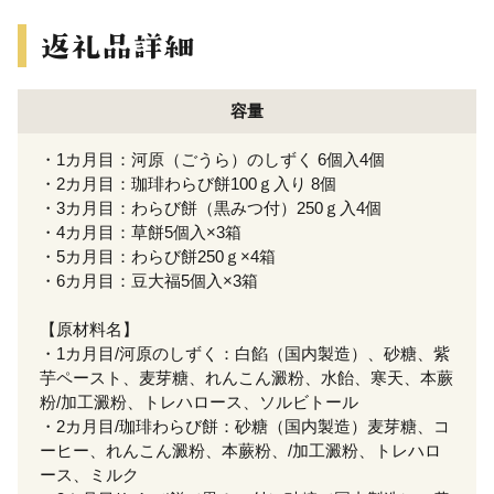
容量
・1カ月目：河原（ごうら）のしずく 6個入4個
・2カ月目：珈琲わらび餅100ｇ入り 8個
・3カ月目：わらび餅（黒みつ付）250ｇ入4個
・4カ月目：草餅5個入×3箱
・5カ月目：わらび餅250ｇ×4箱
・6カ月目：豆大福5個入×3箱
【原材料名】
・1カ月目/河原のしずく：白餡（国内製造）、砂糖、紫
芋ペースト、麦芽糖、れんこん澱粉、水飴、寒天、本蕨
粉/加工澱粉、トレハロース、ソルビトール
・2カ月目/珈琲わらび餅：砂糖（国内製造）麦芽糖、コ
ーヒー、れんこん澱粉、本蕨粉、/加工澱粉、トレハロ
ース、ミルク