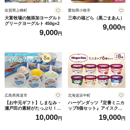
佐賀県上峰町
愛知県小牧市
大富牧場の無添加ヨーグルト
三幸の福どら（黒ごまあん）
グリークヨーグルト 450g×2
9,000
円
9,000
円
広島県尾道市
北海道浜中町
【お中元ギフト】しまなみ・
ハーゲンダッツ『定番ミニカ
瀬戸田の素材がたっぷり！ジ
ップ8個セット』アイスクリ
ェラート8個
ーム アイス スイーツ デザー
10,000
19,000
円
円
ト_H0016-104