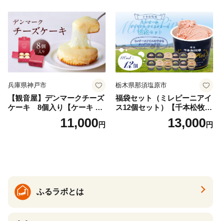
兵庫県神戸市
栃木県那須塩原市
【観音屋】デンマークチーズ
福袋セット（ミレピーニアイ
ケーキ 8個入り【ケーキ チ
ス12個セット）【千本松牧
ーズケーキ 人気スイーツ お
場】 ns025-014-12 【デザー
11,000
13,000
円
円
すすめスイーツ 神戸スイー
ト 詰め合わせ ギフト】
ツ 新感覚チーズケーキ おす
すめケーキ 兵庫県 神戸市 D0
910-17】
ふるラボとは