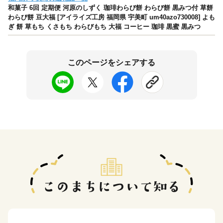
和菓子 6回 定期便 河原のしずく 珈琲わらび餅 わらび餅 黒みつ付 草餅
わらび餅 豆大福 [アイライズ工房 福岡県 宇美町 um40azo730008] よも
ぎ 餅 草もち くさもち わらびもち 大福 コーヒー 珈琲 黒蜜 黒みつ
このページをシェアする