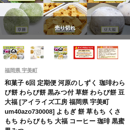
売り切れ
福岡県 宇美町
和菓子 6回 定期便 河原のしずく 珈琲わら
び餅 わらび餅 黒みつ付 草餅 わらび餅 豆
大福 [アイライズ工房 福岡県 宇美町
um40azo730008] よもぎ 餅 草もち くさ
もち わらびもち 大福 コーヒー 珈琲 黒蜜