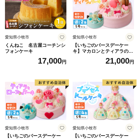
※返礼品の送付は、宇美町外にお住まいの方に限らせて
いただきます。
※特典商品の写真はイメージです。
愛知県小牧市
愛知県小牧市
くんねこ 名古屋コーチンシ
【いちごのバースデーケー
フォンケーキ
キ】マカロンとティアラのケ
ーキ スイーツ 日時指定可 デ
17,000
21,000
円
円
ザート 洋菓子 お取り寄せ 愛
知県 小牧市 送料無料 誕生日
クリスマス お祝い マカロン
デコレーションケーキ ホー
ルケーキ
愛知県小牧市
愛知県小牧市
【いちごのバースデーケー
【いちごのバースデーケー