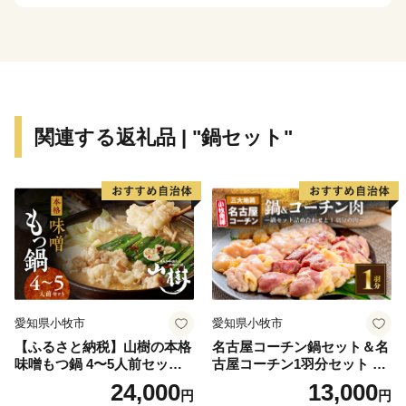
せん。
【ご注意】
※寄附につきましては、年度内の回数制限は現在設けて
おりません。
※お礼の品在庫状況により、お届けには1～2ヶ月程度か
関連する返礼品 | "鍋セット"
かることがあります。
※特典の送付は、志免町外にお住まいの方に限らせてい
ただきます。
※お礼の品の写真はイメージです。
＜問い合わせ・担当部署＞
「志免町おうえん寄附金」についてのご不明点などがあ
れば下記にお問い合わせください。
愛知県小牧市
愛知県小牧市
志免町は、ふるさと納税に関する業務を有限会社久松に
【ふるさと納税】山樹の本格
名古屋コーチン鍋セット＆名
委託しております。
味噌もつ鍋 4〜5人前セット
古屋コーチン1羽分セット 日
山樹 国産 牛もつ ホルモン モ
本三大地鶏 鍋セット 鶏肉 も
24,000
13,000
円
円
ツ オンライン飲み会 ホーム
も肉 むね肉 ササミ 肉団子 鍋
【問い合わせ先】