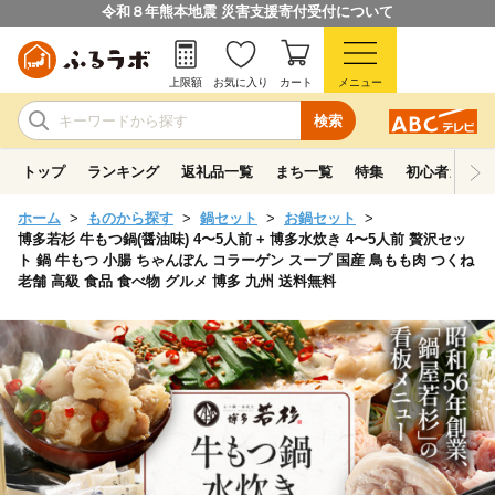
令和８年熊本地震 災害支援寄付受付について
上限額
お気に入り
カート
メニュー
検索
トップ
ランキング
返礼品一覧
まち一覧
特集
初心者ガイド
ホーム
ものから探す
鍋セット
お鍋セット
博多若杉 牛もつ鍋(醤油味) 4〜5人前 + 博多水炊き 4〜5人前 贅沢セッ
ト 鍋 牛もつ 小腸 ちゃんぽん コラーゲン スープ 国産 鳥もも肉 つくね
老舗 高級 食品 食べ物 グルメ 博多 九州 送料無料