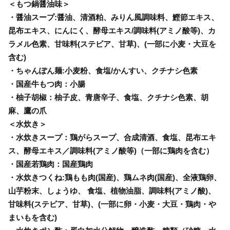
＜もつ鍋醤油味＞
・醤油スープ:醤油、清酒粕、みりん風調味料、鰹節エキス、
昆布エキス、にんにく、酵母エキス/調味料(アミノ酸等)、カ
ラメル色素、甘味料(ステビア、甘草)、(一部に小麦・大豆を
含む)
・ちゃんぽん麺:小麦粉、食塩/かんすい、クチナシ色素
・国産牛もつ肉：小腸
・柚子胡椒：柚子皮、青唐辛子、食塩、クチナシ色素、胡
麻、鷹の爪
＜水炊き＞
・水炊きスープ：鶏がらスープ、合成清酒、食塩、昆布エキ
ス、酵母エキス／調味料(アミノ酸等)（一部に鶏肉を含む）
・国産若鶏肉：国産鶏肉
・水炊きつくね:鶏もも肉(国産)、鶏ムネ肉(国産)、全液鶏卵、
山芋粉末、しょうゆ、 食塩、植物油脂、調味料(アミノ酸)、
甘味料(ステビア、甘草)、(一部に卵・小麦・大豆・鶏肉・や
まいもを含む)