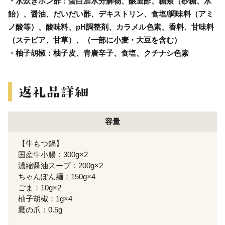
・水炊きポン酢：蛋白加水分解物、醸造酢、糖類（砂糖、水
飴）、醤油、だいだい酢、デキストリン、食塩/調味料（アミ
ノ酸等）、酸味料、pH調整剤、カラメル色素、香料、甘味料
（ステビア、甘草）、（一部に小麦・大豆を含む）
・柚子胡椒：柚子皮、青唐辛子、食塩、クチナシ色素
容量
【牛もつ鍋】
国産牛小腸：300g×2
濃縮醤油スープ：200g×2
ちゃんぽん麺：150g×4
ごま：10g×2
柚子胡椒：1g×4
鷹の爪：0.5g