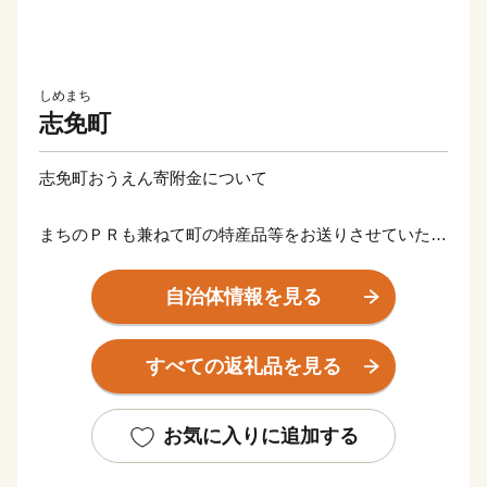
しめまち
志免町
志免町おうえん寄附金について
まちのＰＲも兼ねて町の特産品等をお送りさせていただ
きます。
自治体情報を見る
【決済方法について】
お申し込みはクレジットカードのみの受付となっており
すべての返礼品を見る
ます。
VISA、MasterCard、JCB、アメリカン・エキスプレス
（AMEX）、ダイナーズクラブカードが利用可能です。
お気に入りに追加する
寄附お申込み入金後のお礼品変更、返品、交換はできま