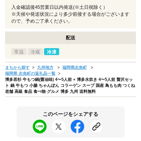
入金確認後45営業日以内発送(※土日祝除く）
※天候や発送状況により多少前後する場合がございます
ので、予めご了承ください。
配送
常温
冷蔵
冷凍
まちから探す
九州地方
福岡県志免町
福岡県 志免町の返礼品一覧
博多若杉 牛もつ鍋(醤油味) 4〜5人前 + 博多水炊き 4〜5人前 贅沢セッ
ト 鍋 牛もつ 小腸 ちゃんぽん コラーゲン スープ 国産 鳥もも肉 つくね
老舗 高級 食品 食べ物 グルメ 博多 九州 送料無料
このページをシェアする