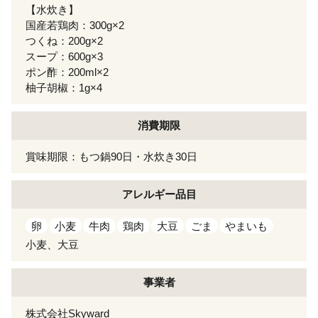
【水炊き】
国産若鶏肉：300g×2
つくね：200g×2
スープ：600g×3
ポン酢：200ml×2
柚子胡椒：1g×4
消費期限
賞味期限：もつ鍋90日・水炊き30日
アレルギー
品目
卵
小麦
牛肉
鶏肉
大豆
ごま
やまいも
小麦、大豆
事業者
株式会社Skyward