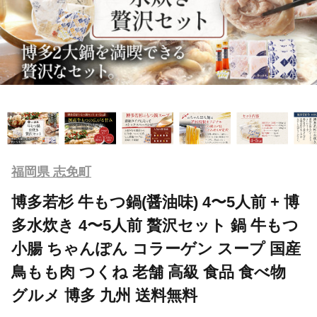
福岡県 志免町
博多若杉 牛もつ鍋(醤油味) 4〜5人前 + 博
多水炊き 4〜5人前 贅沢セット 鍋 牛もつ
小腸 ちゃんぽん コラーゲン スープ 国産
鳥もも肉 つくね 老舗 高級 食品 食べ物
グルメ 博多 九州 送料無料