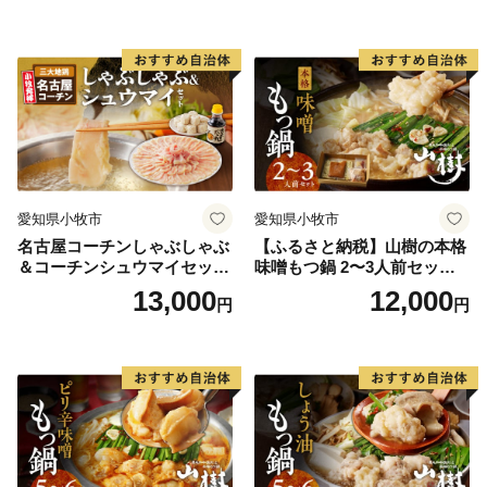
パーティー 宅飲み 鍋セット
料理
志免町ふるさと納税運営窓口
お取り寄せグルメ おうち時
メール：furusato-shime@hakata-hisamatsu.net
間
電話番号：092-710-5439
※受付時間：午前10時～午後5時（土・日・祝除く）
【担当部署】
志免町役場 ふるさと納税担当
愛知県小牧市
愛知県小牧市
〒811-2292 福岡県糟屋郡志免町志免中央1丁目1-1
名古屋コーチンしゃぶしゃぶ
【ふるさと納税】山樹の本格
電話番号：092-935-1854
＆コーチンシュウマイセッ
味噌もつ鍋 2〜3人前セット
ト 焼売 鶏肉 鍋 鶏しゃぶ 日
山樹 国産 牛もつ ホルモン モ
13,000
12,000
円
円
本三大地鶏
ツ オンライン飲み会 ホーム
パーティー 宅飲み 鍋セット
お取り寄せグルメ おうち時
間