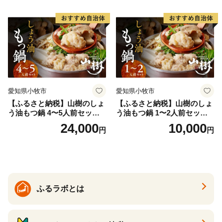
お取り寄せグルメ おうち時
ト お取り寄せグルメ おうち
間
時間
愛知県小牧市
愛知県小牧市
【ふるさと納税】山樹のしょ
【ふるさと納税】山樹のしょ
う油もつ鍋 4〜5人前セット
う油もつ鍋 1〜2人前セット
山樹 国産 牛もつ ホルモン モ
山樹 国産 牛もつ ホルモン モ
24,000
10,000
円
円
ツ オンライン飲み会 ホーム
ツ オンライン飲み会 ホーム
パーティー 宅飲み 鍋セット
パーティー 宅飲み 鍋セット
お取り寄せグルメ おうち時
お取り寄せグルメ おうち時
間
間
ふるラボとは