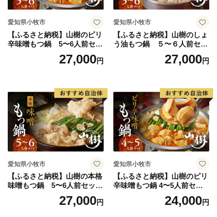
愛知県小牧市
愛知県小牧市
【ふるさと納税】山樹のピリ
【ふるさと納税】山樹のしょ
辛味噌もつ鍋 5〜6人前セッ
う油もつ鍋 ５〜６人前セッ
ト 山樹 国産 牛もつ ホルモン
ト 山樹 国産 牛もつ ホルモン
27,000
27,000
円
円
モツ オンライン飲み会 ホー
モツ オンライン飲み会 ホー
ムパーティー 宅飲み 鍋セッ
ムパーティー 宅飲み 鍋セッ
ト お取り寄せグルメ おうち
ト お取り寄せグルメ おうち
時間
時間
愛知県小牧市
愛知県小牧市
【ふるさと納税】山樹の本格
【ふるさと納税】山樹のピリ
味噌もつ鍋 5〜6人前セット
辛味噌もつ鍋 4〜5人前セッ
山樹 国産 牛もつ ホルモン モ
ト 山樹 国産 牛もつ ホルモン
27,000
24,000
円
円
ツ オンライン飲み会 ホーム
モツ オンライン飲み会 ホー
パーティー 宅飲み 鍋セット
ムパーティー 宅飲み 鍋セッ