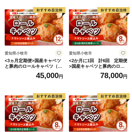
愛知県小牧市
愛知県小牧市
<3ヵ月定期便>国産キャベツ
<2か月に1回 計6回 定期便
と豚肉のロールキャベツ（6P
>国産キャベツと豚肉のロー
入り）
ルキャベツ（4P入り）
45,000
78,000
円
円