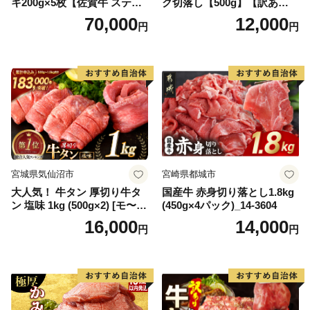
キ200g×5枚【佐賀牛 ステー
ク切落し【500g】【訳あり】
キ ブランド肉 ヒレ肉 フィレ
【DG12W】
70,000
12,000
円
円
肉 ジューシー ヘルシー】(H0
65175)
宮城県気仙沼市
宮崎県都城市
大人気！ 牛タン 厚切り牛タ
国産牛 赤身切り落とし1.8kg
ン 塩味 1kg (500g×2) [モ〜ラ
(450g×4パック)_14-3604
ンド 宮城県 気仙沼市 205646
16,000
14,000
円
円
60] 肉 牛肉 精肉 牛たん 牛タ
ン塩 牛たん塩 冷凍 焼肉 BB
Q アウトドア バーベキュー
厚切り タン