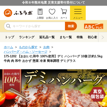
令和８年熊本地震 災害支援寄付受付について
上限額
お気に入り
カート
メニュー
検索
トップ
ランキング
返礼品一覧
まち一覧
特集
初心者ガイド
ホーム
ものから探す
お肉
ハンバーグ・ハム・ソーセージ
175-1202 【おおいた和牛 100%使用】デミ ハンバーグ 10個 計約1.5kg
牛肉 肉 和牛 おかず 惣菜 冷凍 簡単調理 デミグラス