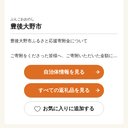
ぶんごおおのし
豊後大野市
豊後大野市ふるさと応援寄附金について
ご寄附をくださった皆様へ、ご寄附いただいた金額に応
じて、お礼の品を贈呈いたします。厳選した特典をご用
意いたしましたので、お好みの特典をお選びください。
自治体情報を見る
【ご注意】
すべての返礼品を見る
・特典商品の送付は、豊後大野市外にお住まいの方に限
らせていただきます。
・寄附につきましては、年度内の回数制限は現在設けて
お気に入りに追加する
おりません。
・パッケージが異なる場合や、時期により内容を変更さ