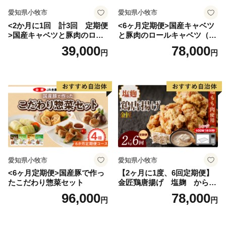
愛知県小牧市
愛知県小牧市
<2か月に1回 計3回 定期便
<6ヶ月定期便>国産キャベツ
>国産キャベツと豚肉のロー
と豚肉のロールキャベツ（4P
ルキャベツ（4P入り）
入り）
39,000
78,000
円
円
愛知県小牧市
愛知県小牧市
<6ヶ月定期便>国産豚で作っ
【2ヶ月に1度、6回定期便】
たこだわり惣菜セット
金匠鶏唐揚げ 塩麹 からあ
げ
96,000
78,000
円
円