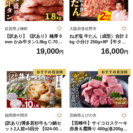
佐賀県上峰町
大阪府泉佐野市
【訳あり】《訳あり》極厚 8
ねぎ塩 牛たん（成型）合計 2
mm かみ牛タン1.8kg C-709-
kg 小分け 250g×8P【牛タン
AS
牛肉 焼肉用 薄切り 訳あり サ
19,000
16,000
円
円
イズ不揃い】
福岡県中間市
宮崎県えびの市
(訳あり)博多若杉牛もつ鍋セ
【宮崎牛】サイコロステーキ
ット2人前×5回分 【024-002
赤身＆霜降り 400g(各200g×