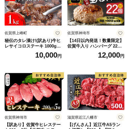
佐賀県上峰町
佐賀県神埼市
秘伝のタレ漬け!(訳あり)牛ヒ
【14日以内発送！数量限定】
レサイコロステーキ 1000g
佐賀牛入り ハンバーグ 22個
【B-1098-AS】
2.6kg(120g×22個)【佐賀牛
10,000
12,000
円
円
黒毛和牛 ブランド牛 九州 ハ
ンバーグ 牛肉 豚肉 国産 お弁
当 おかず 惣菜 おすすめ 人
気】(H083106)
佐賀県神埼市
滋賀県近江八幡市
【訳あり】佐賀牛ヒレステー
【げんさん】近江牛A5ラン