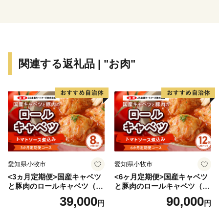
せていただく場合がありますので、予めご了承くださ
い。
・特典商品の写真はイメージです。
関連する返礼品 | "お肉"
愛知県小牧市
愛知県小牧市
<3ヵ月定期便>国産キャベツ
<6ヶ月定期便>国産キャベツ
と豚肉のロールキャベツ（4P
と豚肉のロールキャベツ（6P
入り）
入り）
39,000
90,000
円
円