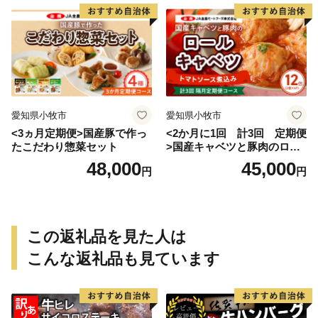
愛知県小牧市
愛知県小牧市
<3ヵ月定期便>国産豚で作っ
<2か月に1回 計3回 定期便
たこだわり惣菜セット
>国産キャベツと豚肉のロー
ルキャベツ（6P入り）
48,000
45,000
円
円
この返礼品を見た人は
こんな返礼品も見ています