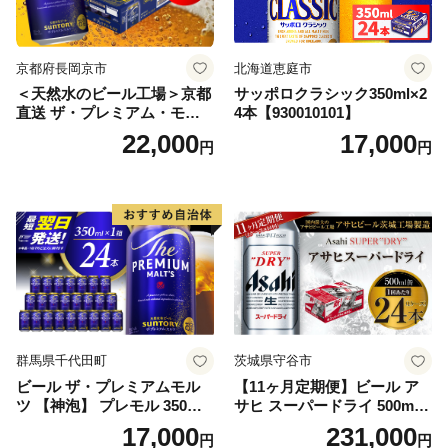
京都府長岡京市
北海道恵庭市
＜天然水のビール工場＞京都
サッポロクラシック350ml×2
直送 ザ・プレミアム・モル
4本【930010101】
ツ 350ml×24本 プレモル [149
22,000
17,000
円
円
5]
群馬県千代田町
茨城県守谷市
ビール ザ・プレミアムモル
【11ヶ月定期便】ビール ア
ツ 【神泡】 プレモル 350ml
サヒ スーパードライ 500ml 2
× 24本 サントリー〈天然水の
4本 1ケース×11ヶ月 | アサヒ
17,000
231,000
円
円
ビール工場〉群馬※沖縄・離
ビール 究極の辛口 酒 お酒 ア