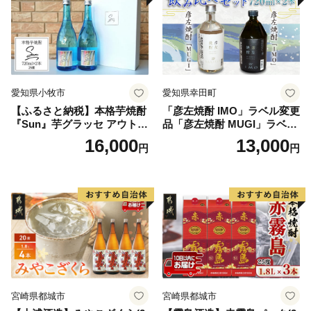
愛知県小牧市
愛知県幸田町
【ふるさと納税】本格芋焼酎
「彦左焼酎 IMO」ラベル変更
『Sun』芋グラッセ アウトド
品「彦左焼酎 MUGI」ラベル
ア ソロキャンプ ベランピン
変更品 飲み比べ セット 合計
16,000
13,000
円
円
グ 巣ごもり 就労支援
2本 720ml×各1本 25度 焼酎
お酒 麦焼酎 芋焼酎
宮崎県都城市
宮崎県都城市