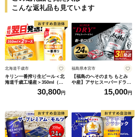
こんな返礼品も見ています
北海道千歳市
福島県本宮市
キリン一番搾り生ビール＜北
【福島のへそのまち もとみ
海道千歳工場産＞350ml（24
や産】アサヒスーパードライ
本） 2ケース
350ml×24本 合計8.4L 1ケー
30,800
15,000
円
円
ス アルコール度数5% 缶ビー
ル お酒 ビール アサヒ スーパ
ードライ super dry 24缶 辛
口 送料無料 カメイ 本宮市
【07214-0206】