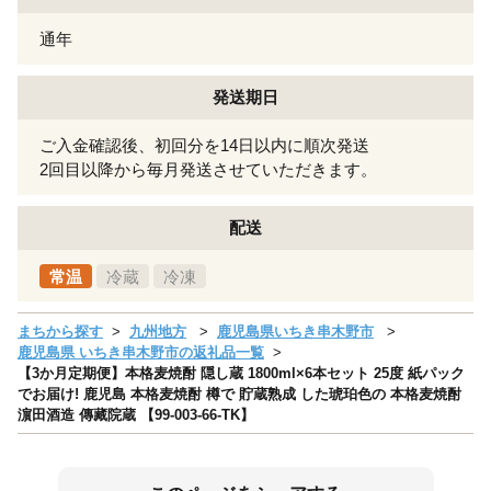
通年
発送期日
ご入金確認後、初回分を14日以内に順次発送
2回目以降から毎月発送させていただきます。
配送
常温
冷蔵
冷凍
まちから探す
九州地方
鹿児島県いちき串木野市
鹿児島県 いちき串木野市の返礼品一覧
【3か月定期便】本格麦焼酎 隠し蔵 1800ml×6本セット 25度 紙パック
でお届け! 鹿児島 本格麦焼酎 樽で 貯蔵熟成 した琥珀色の 本格麦焼酎
濵田酒造 傳藏院蔵 【99-003-66-TK】