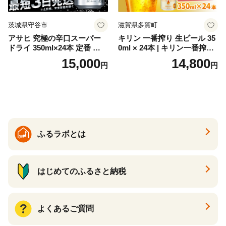
茨城県守谷市
滋賀県多賀町
アサヒ 究極の辛口スーパー
キリン 一番搾り 生ビール 35
ドライ 350ml×24本 定番 ビー
0ml × 24本 | キリン一番搾り
ル 缶ビール 酒 お酒 アルコー
キリンビール 一番搾り ビー
15,000
14,800
円
円
ル 辛口
ル 24缶 きりんいちばんしぼ
り キリン一番搾り びーる 1
ケース 24缶 24本 キリン一番
搾り KIRIN きりん 麒麟 キリ
ン一番搾り いちばんしぼり
キリン一番搾り 父の日 ちち
の日
ふるラボとは
はじめてのふるさと納税
よくあるご質問