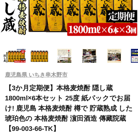
鹿児島県 いちき串木野市
【3か月定期便】本格麦焼酎 隠し蔵
1800ml×6本セット 25度 紙パックでお届
け! 鹿児島 本格麦焼酎 樽で 貯蔵熟成 した
琥珀色の 本格麦焼酎 濵田酒造 傳藏院蔵
【99-003-66-TK】