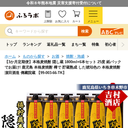
令和８年熊本地震 災害支援寄付受付について
上限額
お気に入り
カート
メニュー
検索
トップ
ランキング
返礼品一覧
まち一覧
特集
初心者ガイド
ホーム
ものから探す
お酒
焼酎・泡盛
【3か月定期便】本格麦焼酎 隠し蔵 1800ml×6本セット 25度 紙パック
でお届け! 鹿児島 本格麦焼酎 樽で 貯蔵熟成 した琥珀色の 本格麦焼酎
濵田酒造 傳藏院蔵 【99-003-66-TK】