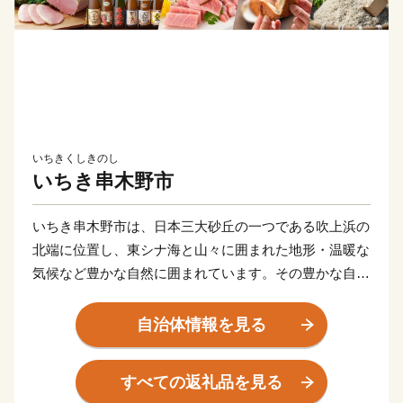
いちきくしきのし
いちき串木野市
いちき串木野市は、日本三大砂丘の一つである吹上浜の
北端に位置し、東シナ海と山々に囲まれた地形・温暖な
気候など豊かな自然に囲まれています。その豊かな自然
と先人の優れた技術とたゆみない努力によりうけつがれ
てきた「つけあげ」、「ちりめん」、「まぐろ」、「焼
自治体情報を見る
酎」、「ぽんかん」、「サワーポメロ」などの特産品に
恵まれ、「食」の豊かなまちとして発展してきておりま
すべての返礼品を見る
す。