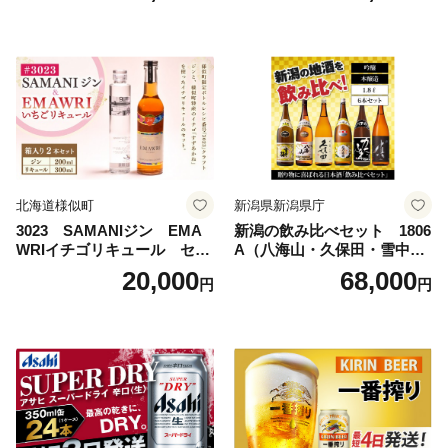
島地域へのお届け不可
ルコール 生ビール Asahi ア
サヒビール スーパードライ s
uper dry 11回 缶ビール 缶 ギ
フト 内祝い 茨城県守谷市 送
料無料
北海道様似町
新潟県新潟県庁
3023 SAMANIジン EMA
新潟の飲み比べセット 1806
WRIイチゴリキュール セッ
A（八海山・久保田・雪中
ト（箱入り）【大人の味 酒
梅・越乃寒梅・かたふね・千
20,000
68,000
円
円
お酒 洋酒 スピリッツ クラフ
代の光）
トジン 国産 sake SAKE gin
GIN liqueur LIQUEUR お酒
セット 詰め合わせ カクテル
ソーダ割り アルコール ロッ
ク ソーダ ジントニック 】