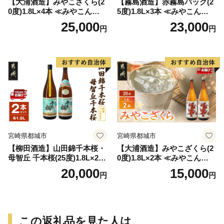
【大浦酒造】みやこざくら(2
【霧島酒造】赤霧島パック(2
0度)1.8L×4本 ≪みやこんじょ
5度)1.8L×3本 ≪みやこんじょ
特急便≫_AD-0771
特急便≫_23-07-K03P-1800-3
25,000
23,000
円
円
-Q
宮崎県都城市
宮崎県都城市
【柳田酒造】山田錦千本桜・
【大浦酒造】みやこざくら(2
母智丘 千本桜(25度)1.8L×2本
0度)1.8L×2本 ≪みやこんじょ
≪みやこんじょ特急便≫_AC
特急便≫_MJ-0771
20,000
15,000
円
円
-0751
この返礼品を見た人は