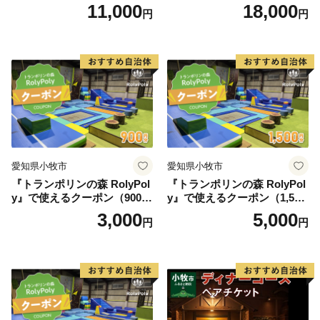
メナード アート
ア アフタヌーン宝石箱 ホテ
11,000
18,000
円
円
ル特製 デザート 6種類 サン
ドウィッチ コーヒー または
紅茶 スイーツ アフタヌーン
ティー チケット 券 2名様分
お祝 誕生日 記念日 名鉄小牧
ホテル 愛知県 小牧市 送料無
料
愛知県小牧市
愛知県小牧市
『トランポリンの森 RolyPol
『トランポリンの森 RolyPol
y』で使えるクーポン（900
y』で使えるクーポン（1,500
円）
円）
3,000
5,000
円
円