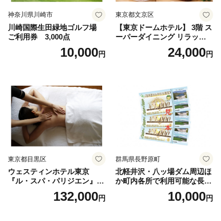
神奈川県川崎市
東京都文京区
川崎国際生田緑地ゴルフ場
【東京ドームホテル】 3階 ス
ご利用券 3,000点
ーパーダイニング リラッサ
ランチブッフェ お食事券 大
10,000
24,000
円
円
人1名様分 関東 東京 ご利用
券 ランチ 昼食 食事券 レスト
ラン ブッフェ 東京都 お食事
券
東京都目黒区
群馬県長野原町
ウェスティンホテル東京
北軽井沢・八ッ場ダム周辺ほ
『ル・スパ・パリジエン』選
か町内各所で利用可能な長野
べるボディセラピー90分/1名
原町ふるさと感謝券（3,000
132,000
10,000
円
円
円分）【トラベル 観光 旅行
お土産 群馬県 長野原町 北軽
井沢】