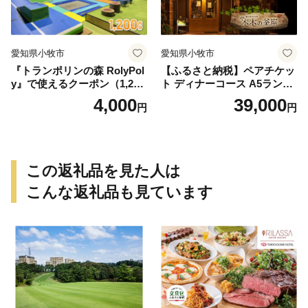
愛知県小牧市
愛知県小牧市
『トランポリンの森 RolyPol
【ふるさと納税】ペアチケッ
y』で使えるクーポン（1,200
ト ディナーコース A5ランク
円）
飛騨牛 コース 記念日 お誕生
4,000
39,000
円
円
日 特別な日 完全個室 ノンア
ルコール スパークリングワ
イン 1本付き デザート ドリ
ンク セレブレ お食事券 愛知
県 小牧市 送料無料
この返礼品を見た人は
こんな返礼品も見ています