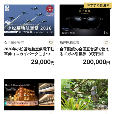
石川県小松市
福井県鯖江市
2026年小松基地航空祭電子駐
金子眼鏡の全国直営店で使え
車券（スカイパークこまつ
るメガネ引換券（6万円相
翼） 駐車場 シャトルバスの
当） Platinum
29,000
200,000
円
円
りばすぐ 石川県 小松市