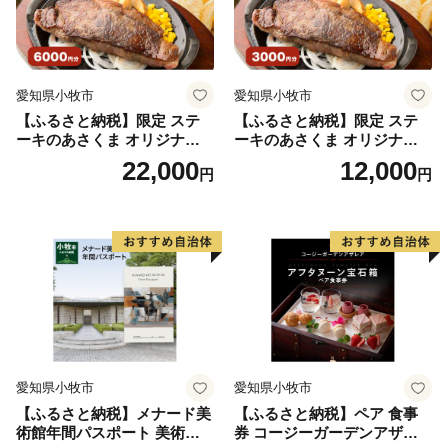
愛知県小牧市
愛知県小牧市
【ふるさと納税】限定 ステ
【ふるさと納税】限定 ステ
ーキのあさくま オリジナル
ーキのあさくま オリジナル
お食事券 6000円 お好きなメ
お食事券 3000円 お好きなメ
22,000
12,000
円
円
ニュー 好きなだけ コーンス
ニュー 好きなだけ コーンス
ープ カレー サラダ プリン ソ
ープ カレー サラダ プリン ソ
フトクリーム デザート 愛知
フトクリーム デザート 愛知
県 小牧店 小牧市 チケット 送
県 小牧店 小牧市 チケット 送
料無料
料無料
愛知県小牧市
愛知県小牧市
【ふるさと納税】メナード美
【ふるさと納税】ペア 食事
術館年間パスポート 美術館
券 コージーガーデンアザレ