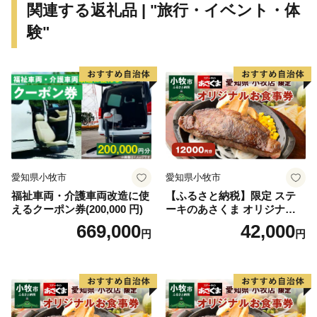
関連する返礼品 | "旅行・イベント・体
験"
愛知県小牧市
愛知県小牧市
福祉車両・介護車両改造に使
【ふるさと納税】限定 ステ
えるクーポン券(200,000 円)
ーキのあさくま オリジナル
お食事券 12000円 お好きなメ
669,000
42,000
円
円
ニュー 好きなだけ コーンス
ープ カレー サラダ プリン ソ
フトクリーム デザート 愛知
県 小牧店 小牧市 チケット 送
料無料