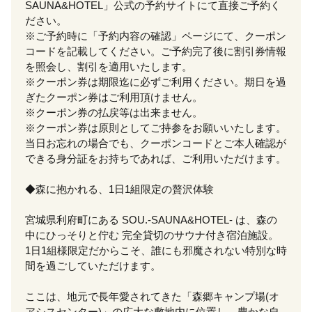
SAUNA&HOTEL」公式の予約サイトにて直接ご予約く
ださい。
※ご予約時に「予約内容の確認」ページにて、クーポン
コードを記載してください。ご予約完了後に割引券情報
を照会し、割引を適用いたします。
※クーポン券は期限迄に必ずご利用ください。期日を過
ぎたクーポン券はご利用頂けません。
※クーポン券の払戻等は出来ません。
※クーポン券は原則としてご持参をお願いいたします。
当日お忘れの場合でも、クーポンコードとご本人確認が
できる身分証をお持ちであれば、ご利用いただけます。
◆森に抱かれる、1日1組限定の贅沢体験
宮城県利府町にある SOU.-SAUNA&HOTEL- は、森の
中にひっそりと佇む 完全貸切のサウナ付き宿泊施設。
1日1組様限定だからこそ、誰にも邪魔されない特別な時
間を過ごしていただけます。
ここは、地元で長年愛されてきた「森郷キャンプ場(オ
アシスセンター)」の広大な敷地内に位置し、豊かな自