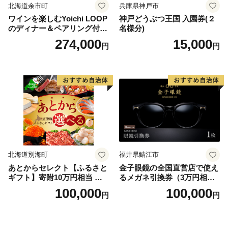
北海道余市町
兵庫県神戸市
ワインを楽しむYoichi LOOP
神戸どうぶつ王国 入園券(２
のディナー＆ペアリング付宿
名様分)
泊プラン＜デラックスツイン
274,000
15,000
円
円
＞
北海道別海町
福井県鯖江市
あとからセレクト【ふるさと
金子眼鏡の全国直営店で使え
ギフト】寄附10万円相当 あ
るメガネ引換券（3万円相
とから選べる！ ギフト いく
当） Bronze
100,000
100,000
円
円
ら ほたて 海鮮 牛肉 別海町
ケーキ アイス （ 後から 選べ
る カタログ カタログポイン
ト カタログギフト あとから