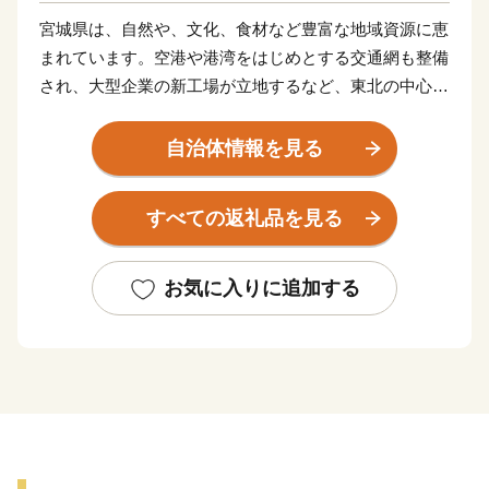
宮城県は、自然や、文化、食材など豊富な地域資源に恵
まれています。空港や港湾をはじめとする交通網も整備
され、大型企業の新工場が立地するなど、東北の中心と
してますます重要な役割が期待されています。
東日本大震災により甚大な被害を受けましたが、再生と
自治体情報を見る
さらなる発展につながる「創造的な復興」に向けた取り
組みを推進し、県民の皆さんと力を合わせ、魅力ある宮
すべての返礼品を見る
城を築いてまいります。
お気に入りに追加する