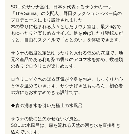
SOU.のサウナ室は、日本を代表するサウナの一つ
「The Sauna」の支配人、野田クラクションべべー氏の
プロデュースにより設計されました。
木の香りに包まれる広々としたサウナ室は、最大6名で
もゆったりと楽しめるサイズ。足を伸ばしたり寝転んだ
りと、自由なスタイルで「ととのい」を体験できます。
サウナの温度設定はゆったりと入れる低めの70度で、地
元名産品である利府梨の香りのアロマ水を始め、数種類
の香りでロウリュが楽しめます。
ロウリュで立ちのぼる蒸気が全身を包み、じっくりと心
と体を温めていきます。サウナ好きはもちろん、初心者
の方にもおすすめできる設計です。
◆森の湧き水を引いた極上の水風呂
サウナの後には欠かせない水風呂。
SOU.の水風呂は、森を流れる天然の湧き水を直接引き
込んでいます。