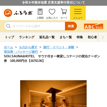
令和８年熊本地震 災害支援寄付受付について
上限額
お気に入り
カート
メニュー
検索
トップ
ランキング
返礼品一覧
まち一覧
特集
初心者ガイド
ホーム
ものから探す
旅行・イベント・体験
宿泊券・パッケージ旅行
SOU.SAUNA&HOTEL サウナ付き一棟貸しコテージの宿泊クーポン
券 100,000円分【1676136】