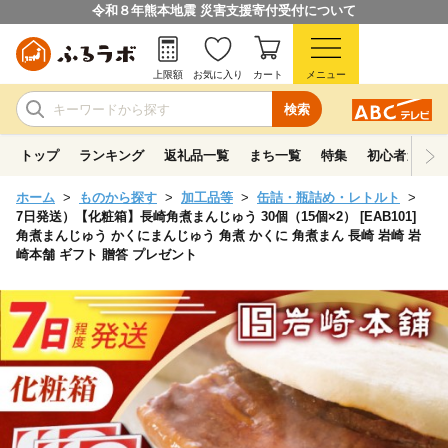
令和８年熊本地震 災害支援寄付受付について
上限額
お気に入り
カート
メニュー
検索
トップ
ランキング
返礼品一覧
まち一覧
特集
初心者ガイド
ホーム
ものから探す
加工品等
缶詰・瓶詰め・レトルト
7日発送）【化粧箱】長崎角煮まんじゅう 30個（15個×2） [EAB101]
角煮まんじゅう かくにまんじゅう 角煮 かくに 角煮まん 長崎 岩崎 岩
崎本舗 ギフト 贈答 プレゼント