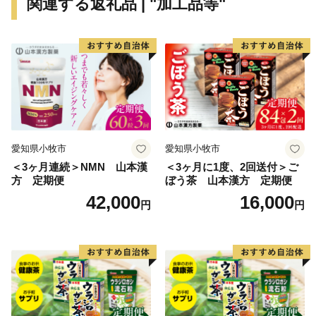
関連する返礼品 | "加工品等"
※本町は総務省の指定を受けた適正な地方団体です。
【重要】2024/09/26より寄附額変更のお知らせ
日頃より長与町をご支援いただき、誠にありがとうござ
います。
2023年10月からのふるさと納税制度改正に伴い、2024
愛知県小牧市
愛知県小牧市
年9月26日より返礼品の寄附金額を変更させていただく
＜3ヶ月連続＞NMN 山本漢
＜3ヶ月に1度、2回送付＞ご
運びとなりました。
方 定期便
ぼう茶 山本漢方 定期便
42,000
16,000
円
円
長与町では、国の定めるルールを順守し、今後もより多
くの方へ魅力あふれる返礼品をお届けできるよう努めて
まいります。
皆様にはご理解いただきますとともに、今後も変わらぬ
ご支援を賜りますと幸いでございます。
引き続きよろしくお願いいたします。