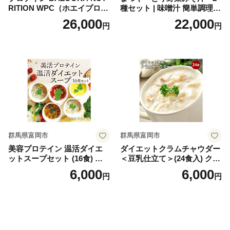
RITION WPC（ホエイプロテ
種セット | 味噌汁 簡単調理
イン）＜プレーン＞ 900g｜
お味噌 おみそ みそ とり野菜
26,000
22,000
円
円
バズーカ岡田監修・植物由来
時短料理 時短ごはん ご当地
の甘味料使用・国内製造 島
フリーズドライ
根県雲南市/株式会社アルプ
ロン [AIEN005]
群馬県富岡市
群馬県富岡市
美容プロテイン 温活ダイエ
ダイエットクラムチャウダー
ットスープセット (16食) 小
＜豆乳仕立て＞(24食入) クラ
分け スープ 食べ比べ セット
ムチャウダー 豆乳 ダイエッ
6,000
6,000
円
円
詰合せ クラムチャウダー チ
ト スープ プロテイン たんぱ
ゲ コーン ポタージュ トマト
く質 食物繊維 食品 F20E-799
温活 ダイエット 美容 プロテ
イン 食品 F20E-809