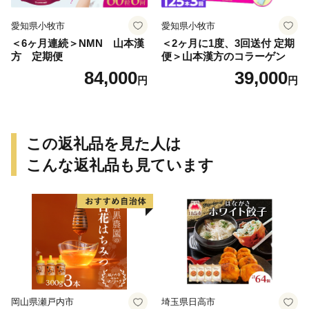
愛知県小牧市
愛知県小牧市
＜6ヶ月連続＞NMN 山本漢
＜2ヶ月に1度、3回送付 定期
方 定期便
便＞山本漢方のコラーゲン
84,000
39,000
円
円
この返礼品を見た人は
こんな返礼品も見ています
岡山県瀬戸内市
埼玉県日高市