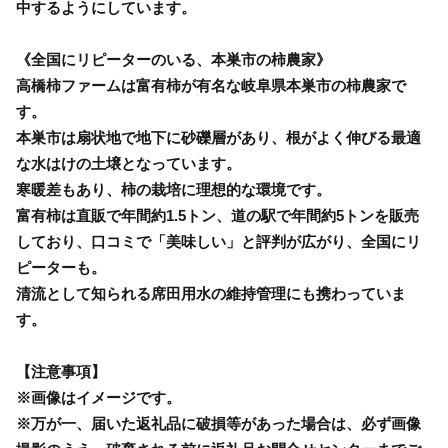
中するようにしています。
《全国にリピーターのいる、本巣市の柿農家》
高橋柿ファームは富有柿が有名な岐阜県本巣市の柿農家で
す。
本巣市は扇状地で地下に砂礫層があり、根がよく伸びる最適
な水はけの土壌となっています。
寒暖差もあり、柿の栽培に理想的な環境です。
富有柿は直販で年間約1.5トン、道の駅で年間約5トンを販売
しており、口コミで「美味しい」と評判が広がり、全国にリ
ピーターも。
清流として知られる席田用水の維持管理にも携わっていま
す。
【注意事項】
※画像はイメージです。
※万が一、届いた返礼品に破損等があった場合は、必ず画像