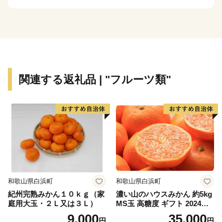
盛んであり、柿の王様といわれる富有柿やイチゴは全国
でも有数の産地を形成し、高い評価を得ています。セン
トポーリアやミニバラなどの花き栽培においても一大産
地となっています。
その他にも、戦国時代の茶人・古田織部が残した茶道・
織部流など、先人が培ってきたものが多く残っており、
関連する返礼品 | "フルーツ類"
本巣市は「心ふれあうまち」として、形だけでなくその
心も受け継いでいます。
和歌山県白浜町
和歌山県白浜町
紀州完熟みかん１０ｋｇ（家
濃い山のハウスみかん 約5kg
庭用大玉・２Ｌ又は３Ｌ）
MS玉 高糖度 ギフト 2024年7
月以降発送分
9,000
35,000
円
円