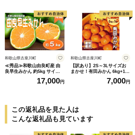
ありみかん 有田みかん みか
ん ミカン 蜜柑 柑橘 温州みか
ん 和歌山 ご家庭用
和歌山県古座川町
和歌山県古座川町
≪秀品≫和歌山由良町産 由
【訳あり】2S～3Lサイズお
良早生みかん 約5kg サイズお
まかせ！有田みかん 6kg+1kg
まかせ【sml106C】
保証分 11月から12月下旬ま
17,000
7,000
円
円
でに順次発送致します。 / 訳
ありみかん 有田みかん みか
ん ミカン 蜜柑 柑橘 温州みか
ん 和歌山 ご家庭用
この返礼品を見た人は
こんな返礼品も見ています