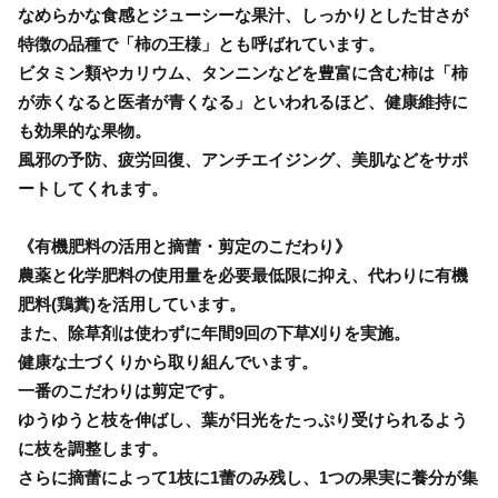
なめらかな食感とジューシーな果汁、しっかりとした甘さが
特徴の品種で「柿の王様」とも呼ばれています。
ビタミン類やカリウム、タンニンなどを豊富に含む柿は「柿
が赤くなると医者が青くなる」といわれるほど、健康維持に
も効果的な果物。
風邪の予防、疲労回復、アンチエイジング、美肌などをサポ
ートしてくれます。
《有機肥料の活用と摘蕾・剪定のこだわり》
農薬と化学肥料の使用量を必要最低限に抑え、代わりに有機
肥料(鶏糞)を活用しています。
また、除草剤は使わずに年間9回の下草刈りを実施。
健康な土づくりから取り組んでいます。
一番のこだわりは剪定です。
ゆうゆうと枝を伸ばし、葉が日光をたっぷり受けられるよう
に枝を調整します。
さらに摘蕾によって1枝に1蕾のみ残し、1つの果実に養分が集