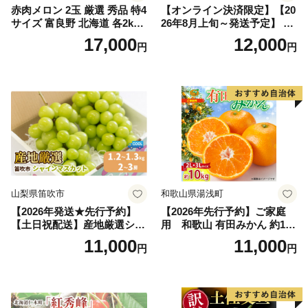
赤肉メロン 2玉 厳選 秀品 特4
【オンライン決済限定】【20
サイズ 富良野 北海道 各2kg
26年8月上旬～発送予定】 先
～2.6kg 2玉 セット ファーム
行予約 「浅間水蜜桃プレミ
17,000
12,000
円
円
富良野 メロン めろん 果物 く
アム」 もも あかつき 秀品 約
だもの フルーツ デザート 旬
2kg 5～9玉 贈答品 ふるさと
の果物 旬のフルーツ
納税 果物 桃 フルーツ モモ
果肉 長野県産 小諸市
山梨県笛吹市
和歌山県湯浅町
【2026年発送★先行予約】
【2026年先行予約】ご家庭
【土日祝配送】産地厳選シャ
用 和歌山 有田みかん 約10k
インマスカット1.2kg～1.3kg
g (2L、3Lサイズ)【湯浅町】
11,000
11,000
円
円
（2房～3房）※沖縄・離島配
_ZJ6079
送不可※ 106-003-sku02-26y
｜シャインマスカット 発送
笛吹市 山梨県 フルーツ 果物
ぶどう 葡萄 大粒 シャインマ