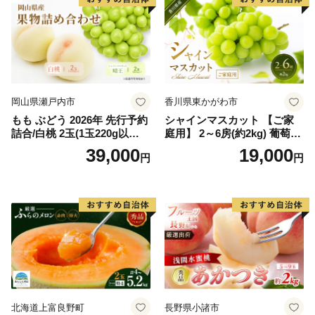
岡山県瀬戸内市
香川県東かがわ市
もも ぶどう 2026年 先行予約
シャインマスカット 【ご家
詰合/白桃 2玉(1玉220g以
庭用】 2～6房(約2kg) 葡萄 ぶ
上)・シャインマスカット 晴
どう ブドウ フルーツ 果物 く
39,000
19,000
円
円
王 2房(1房480g以上) 化粧箱
だもの 果実 旬の果物 旬のフ
入り 岡山県産 国産 フルーツ
ルーツ 香川 香川県 東かがわ
果物 ギフト
市
北海道上富良野町
長野県小諸市