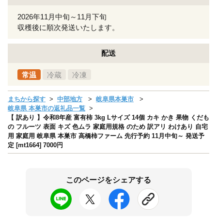
2026年11月中旬～11月下旬
収穫後に順次発送いたします。
配送
常温
冷蔵
冷凍
まちから探す
中部地方
岐阜県本巣市
岐阜県 本巣市の返礼品一覧
【 訳あり 】令和8年産 富有柿 3kg Lサイズ 14個 カキ かき 果物 くだも
の フルーツ 表面 キズ 色ムラ 家庭用規格 のため 訳アリ わけあり 自宅
用 家庭用 岐阜県 本巣市 高橋柿ファーム 先行予約 11月中旬～ 発送予
定 [mt1664] 7000円
このページをシェアする