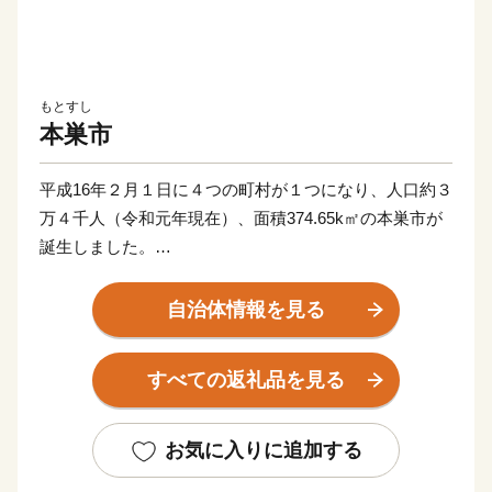
もとすし
本巣市
平成16年２月１日に４つの町村が１つになり、人口約３
万４千人（令和元年現在）、面積374.65k㎡の本巣市が
誕生しました。
当市は、樹齢1500年余の日本三大桜の一つ「淡墨桜」
をはじめとする豊かな自然と多くの文化財に恵まれてお
自治体情報を見る
り、それは市の誇る宝です。
一方、「住みよさランキング2009年版」（東洋経済新
すべての返礼品を見る
報社）で全国総合１位になってから毎年上位に入るな
ど、自然と人が共生しているのがまちの特長です。
県都岐阜市に隣接し、名古屋市にも比較的近いところか
お気に入りに追加する
ら、製造業などの企業立地に加え、都市近郊型の農業が