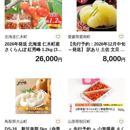
スカット おすすめ シャイン
マスカット 贈答 ギフト 産地
笛吹市 シャインマスカット
笛吹 葡萄 国産 ぶどう 人気
国産 1.2kg 先行｜
北海道仁木町
愛媛県愛南町
2026年発送 北海道 仁木町産
【先行予約：2026年12月中旬
さくらんぼ 紅秀峰 1.2kg (300
～発送】 訳あり 土佐 文旦 8k
g×4パック) Lサイズ以上 旬
g (Mサイズ以上サイズミック
26,000
8,000
円
円
桜桃 産地直送 サクランボ チ
ス) 8000円 わけあり ぶんた
ェリー フルーツ 果物 果物類
ん みかん mikan 蜜柑 ミカン
仁木町 仁木 [松山商店]
土佐文旦 家庭用 産地直送 国
産 農家直送 期間限定 特産品
サイズミックス くらもとフ
ァーム 愛南町 愛媛県
鳥取県大山町
山形県朝日町
DS-16 新甘泉梨 5kg（赤秀
＜ 先行予約 ＞ 山形県産 さく