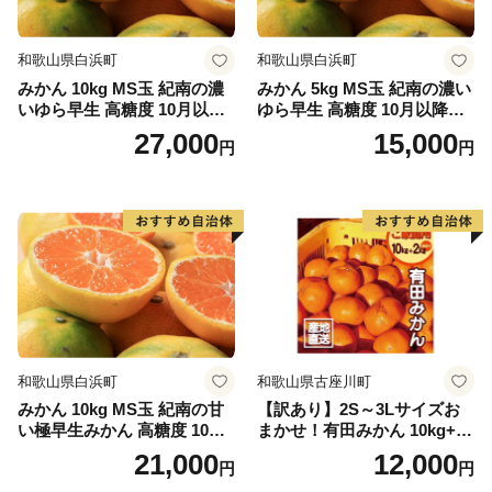
和歌山県白浜町
和歌山県白浜町
みかん 10kg MS玉 紀南の濃
みかん 5kg MS玉 紀南の濃い
いゆら早生 高糖度 10月以降
ゆら早生 高糖度 10月以降発
発送 マルチ被覆栽培
送 マルチ被覆栽培
27,000
15,000
円
円
和歌山県白浜町
和歌山県古座川町
みかん 10kg MS玉 紀南の甘
【訳あり】2S～3Lサイズお
い極早生みかん 高糖度 10月
まかせ！有田みかん 10kg+2k
以降発送 マルチ被覆栽培
g保証分 11月から12月下旬ま
21,000
12,000
円
円
でに順次発送致します。 / 訳