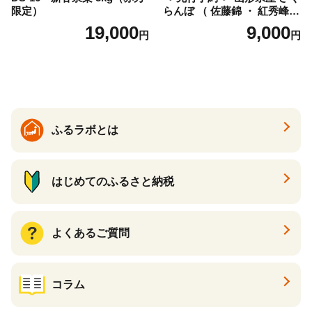
限定）
らんぼ （ 佐藤錦 ・ 紅秀峰
） ご家庭用 M以上 700g 【20
19,000
9,000
円
円
26年6月下旬から7月上旬発
送】 山形県 果物 フルーツ 初
夏 夏 送料無料
ふるラボとは
はじめてのふるさと納税
よくあるご質問
コラム