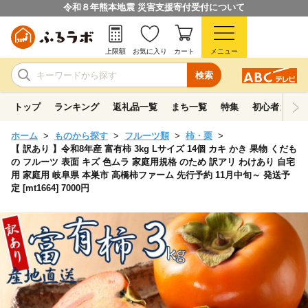
令和８年熊本地震 災害支援寄付受付について
上限額
お気に入り
カート
メニュー
検索
トップ
ランキング
返礼品一覧
まち一覧
特集
初心者ガイド
ホーム
ものから探す
フルーツ類
柿・栗
【 訳あり 】令和8年産 富有柿 3kg Lサイズ 14個 カキ かき 果物 くだも
の フルーツ 表面 キズ 色ムラ 家庭用規格 のため 訳アリ わけあり 自宅
用 家庭用 岐阜県 本巣市 高橋柿ファーム 先行予約 11月中旬～ 発送予
定 [mt1664] 7000円