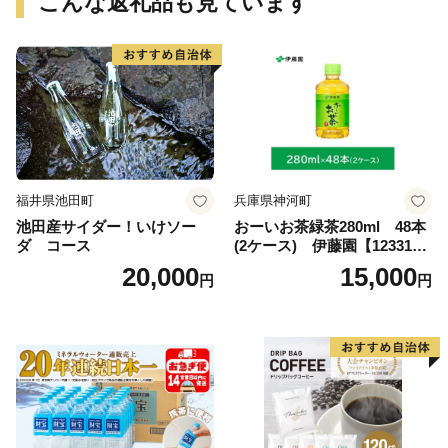
こんな返礼品も見ています
福井県池田町
兵庫県神河町
池田産サイダー！いけソー
おーいお茶緑茶280ml 48本
ダ コース
(2ケース) 伊藤園【123317
3】
20,000
15,000
円
円