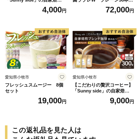
琲ストロングブレンド（100
（計216本）
4,000
72,000
円
円
g）
愛知県小牧市
愛知県小牧市
フレッシュスムージー 8個
【こだわりの贅沢コーヒー】
セット
「Sunny side」の自家焙煎珈
琲ブレンド珈琲飲み比べセッ
19,000
9,000
円
円
ト（300g）
この返礼品を見た人は