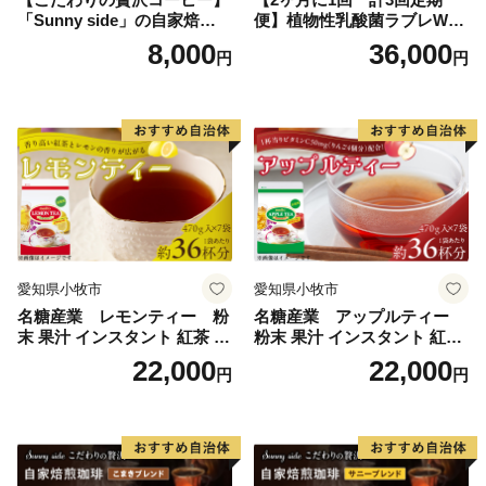
「Sunny side」の自家焙煎珈
便】植物性乳酸菌ラブレW
琲こまきブレンド（200g）
プレーン36本（計108本）
8,000
36,000
円
円
愛知県小牧市
愛知県小牧市
名糖産業 レモンティー 粉
名糖産業 アップルティー
末 果汁 インスタント 紅茶 ビ
粉末 果汁 インスタント 紅茶
タミンC 袋 ロングセラー 粉
ティー ビタミンC 袋 ロング
22,000
22,000
円
円
末飲料 粉末茶 簡単 手軽 ホッ
セラー 粉末飲料 粉末茶 簡単
ト アイス
手軽 ホット アイス