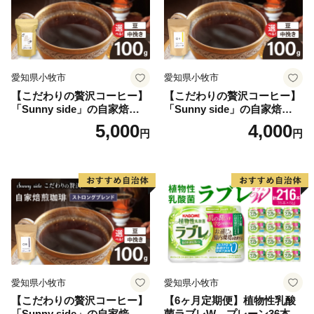
愛知県小牧市
愛知県小牧市
【こだわりの贅沢コーヒー】
【こだわりの贅沢コーヒー】
「Sunny side」の自家焙煎珈
「Sunny side」の自家焙煎珈
琲こまきブレンド（100g）
琲サニーブレンド（100g）
5,000
4,000
円
円
愛知県小牧市
愛知県小牧市
【こだわりの贅沢コーヒー】
【6ヶ月定期便】植物性乳酸
「Sunny side」の自家焙煎珈
菌ラブレW プレーン36本