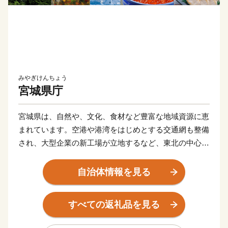
みやぎけんちょう
宮城県庁
宮城県は、自然や、文化、食材など豊富な地域資源に恵
まれています。空港や港湾をはじめとする交通網も整備
され、大型企業の新工場が立地するなど、東北の中心と
してますます重要な役割が期待されています。
東日本大震災により甚大な被害を受けましたが、再生と
自治体情報を見る
さらなる発展につながる「創造的な復興」に向けた取り
組みを推進し、県民の皆さんと力を合わせ、魅力ある宮
すべての返礼品を見る
城を築いてまいります。