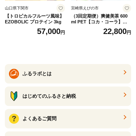
山口県下関市
宮崎県えびの市
【トロピカルフルーツ風味】
（3回定期便）爽健美茶 600
EZOBOLIC プロテイン 3kg
ml PET【コカ・コーラ】ペ
ットボトル 1ケース(24本) 定
57,000
22,800
円
円
期便 3回(72本) セット お茶
カフェインゼロ ノンカフェ
イン ハトムギ ブレンド茶 宮
崎県 えびの市 送料無料
ふるラボとは
はじめてのふるさと納税
よくあるご質問