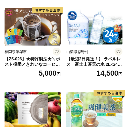
深むし茶 深蒸し 訳あり お茶
っぱ tea 八女茶 お手軽 簡単
小分け お土産 お取り寄せ グ
ルメ 福岡 九州 福岡県 国産
日本 ふかむし茶 ふかむし 家
庭用 自宅用 ちゃ りょくちゃ
ふかむしちゃ 急須 甘み 川崎
町 送料無料
福岡県飯塚市
山梨県忍野村
【Z5-026】★特許製法★＼ポ
【最短2日発送！】 ラベルレ
スト投函／きれいなコーヒー
ス 富士山蒼天の水 2L×24本
ドリップバッグ9種セット(18
（4ケース）※離島不可 天然
5,000
14,500
円
円
袋)ゆうパケットでお届け！
水 ミネラルウォーター 水 ペ
ットボトル 2000ml バナジウ
ム天然水 飲料水 軟水 鉱水 国
産 シリカ ミネラル 美容 備蓄
防災 長期保存 富士山 山梨県
忍野村