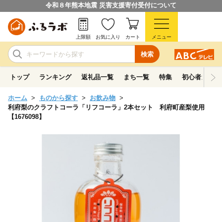
令和８年熊本地震 災害支援寄付受付について
上限額
お気に入り
カート
メニュー
検索
トップ
ランキング
返礼品一覧
まち一覧
特集
初心者ガイド
ホーム
ものから探す
お飲み物
利府梨のクラフトコーラ「リフコーラ」2本セット 利府町産梨使用
【1676098】