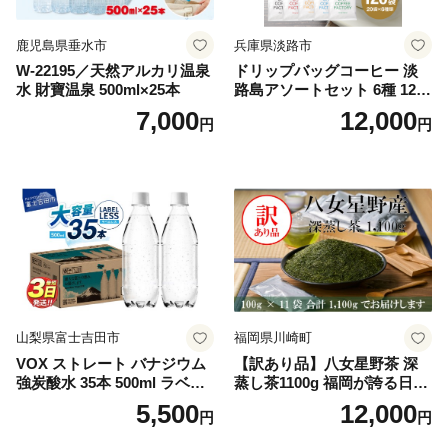
鹿児島県垂水市
兵庫県淡路市
W-22195／天然アルカリ温泉
ドリップバッグコーヒー 淡
水 財寶温泉 500ml×25本
路島アソートセット 6種 120
袋 飲み比べ コーヒー
7,000
12,000
円
円
山梨県富士吉田市
福岡県川崎町
VOX ストレート バナジウム
【訳あり品】八女星野茶 深
強炭酸水 35本 500ml ラベル
蒸し茶1100g 福岡が誇る日本
レス【富士吉田市限定カート
茶_ 訳アリ 常温 お茶 茶袋 常
5,500
12,000
円
円
ン】
備品 おちゃ ocha 茶葉 緑茶
飲料 飲み物 八女 茶 日本茶