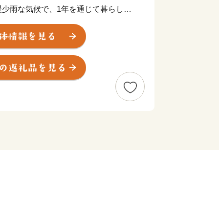
暖少雨な気候で、1年を通じて暮らしや
岐平野に広がるのどかな田園風景など、
まちです。高さ日本一の石垣の上に鎮座
亀城は、丸亀市のシンボルでもあり、市
ます。
こで培われてきた多様な文化や特産品な
り、中讃地域の中心市として、さらなる