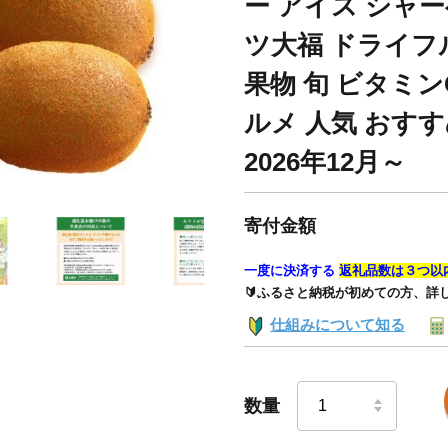
ー アイス シャ
ツ大福 ドライフ
果物 旬 ビタミン
ルメ 人気 おすす
2026年12月～
寄付金額
一度に決済する
返礼品数は３つ以
🔰ふるさと納税が初めての方、詳
仕組みについて知る
数量