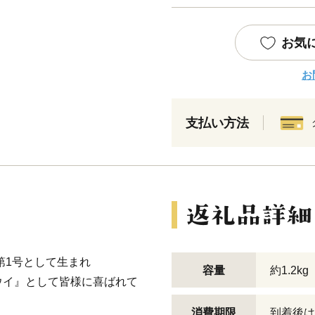
お気
お
支払い方法
第1号として生まれ
容量
約1.2kg
ウイ』として皆様に喜ばれて
消費期限
到着後は