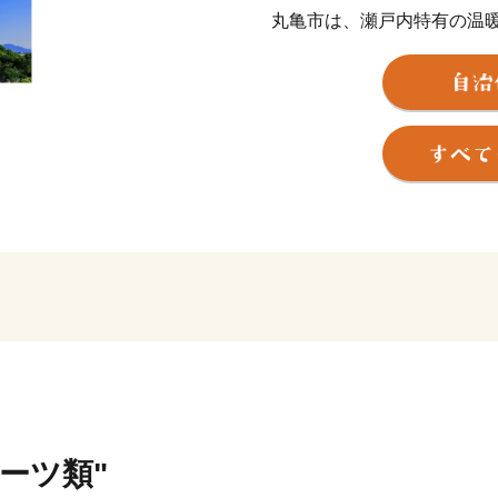
丸亀市は、瀬戸内特有の温
すく、美しい瀬戸内海、讃
自然と歴史文化が融合した
して400年の歴史を刻む丸
民の憩いの場にもなってい
豊かな自然と長い歴史、そ
ど多くの資源に恵まれてお
成長を続けています。
ルーツ類"