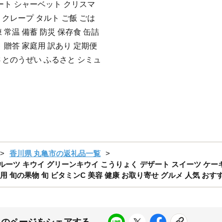
ート シャーベット クリスマ
クレープ タルト ご飯 ごは
凍 常温 備蓄 防災 保存食 缶詰
 贈答 家庭用 訳あり 定期便
さとのうぜい ふるさと シミュ
香川県 丸亀市の返礼品一覧
 フルーツ キウイ グリーンキウイ こうりょく デザート スイーツ ケー
 旬の果物 旬 ビタミンC 美容 健康 お取り寄せ グルメ 人気 おすす
このページをシェアする