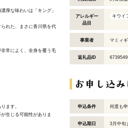
極濃厚な味わいは「キング」
キウイ
アレルギー
品目
けられた、まさに香川県を代
事業者
マミィギ
が非常によく、全身を覆う毛
返礼品ID
6739549
あります。
申込条件
何度も申
等が生じる可能性がありま
申込期日
3月中旬