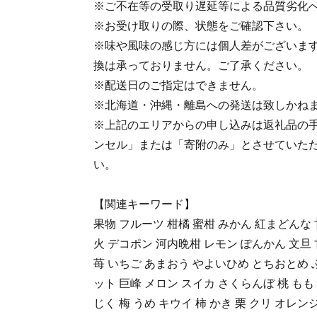
※ご不在等の受取り遅延等による品質劣化
※お受け取りの際、状態をご確認下さい。
※味や風味の感じ方には個人差がございま
換は承っておりません。ご了承ください。
※配送日のご指定はできません。
※北海道・沖縄・離島への発送は致しかね
※上記のエリアからの申し込みは返礼品の
ンセル」または「寄附のみ」とさせていた
い。
【関連キーワード】
果物 フルーツ 柑橘 蜜柑 みかん 紅まどんな
火 デコポン 河内晩柑 レモン ぽんかん 文旦 
苺 いちご あまおう やよいひめ とちおとめ 
ット 巨峰 メロン スイカ さくらんぼ 桃 も
じく 梅 うめ キウイ 柿 かき 栗 クリ オレンジ