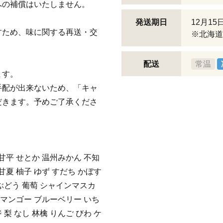
への補償はいたしません。
発送期日
12月15
すため、味に関する再送・交
※北海道
配送
常温
ます。
手配が出来ないため、「キャ
だきます。予めご了承くださ
 甘平 せとか 温州みかん 不知
甘夏 柚子 ゆず すだち かぼす
ぶどう 葡萄 シャインマスカ
も マンゴー ブルーベリー いち
 梨 なし 林檎 りんご びわ ケ