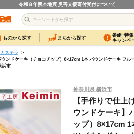
令和８年熊本地震 災害支援寄付受付について
番組･特集
ものから探す
まちから探す
キャンペ
・カステラ
ドケーキ（チョコチップ）8×17cm 1本 パウンドケーキ フルー
横浜市
神奈川県 横浜市
【手作りで仕上
ウンドケーキ】
ップ）8×17cm