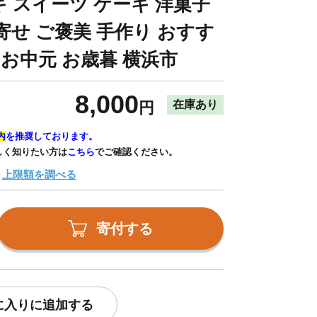
 スイーツ ケーキ 洋菓子
寄せ ご褒美 手作り おすす
 お中元 お歳暮 横浜市
8,000
在庫あり
円
内
を推奨しております。
しく知りたい方は
こちら
でご確認ください。
上限額を調べる
寄付する
に入りに追加する