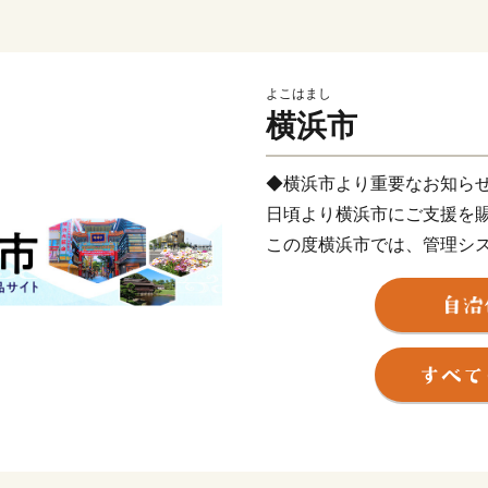
よこはまし
横浜市
◆横浜市より重要なお知ら
日頃より横浜市にご支援を
この度横浜市では、管理シ
す。
リニューアル作業に伴い、202
間、寄附受付を停止させて
2026年４月２日(水)12:
おります。
ご不便をお掛けいたします
上げます。