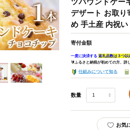
ツパウンドケーキ
デザート お取り
め 手土産 内祝い
寄付金額
一度に決済する
返礼品数は３つ以
🔰ふるさと納税が初めての方、詳
仕組みについて知る
数量
お気