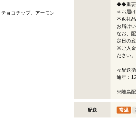
◆◆重要
≪お届け
、チョコチップ、アーモン
本返礼品
お届けい
なお、配
定日の変
※ご入金
ださい。
≪配送指
通年：12
※離島配
配送
常温