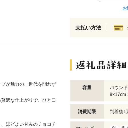
お
支払い方法
ップが魅力の、世代を問わず
容量
パウンド
8×17cm
る贅沢な仕上がりで、ひと口
消費期限
到着後1
と、ほどよい甘みのチョコチ