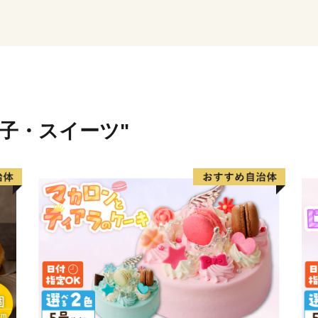
**********************************
横浜市では、制度創設以来
の方に寄附金の活用状況を
度本来の趣旨に則って取組
今後もこの取組姿勢に変わ
浜市の取組について知って
菓子・スイーツ"
さと納税制度を通じて横浜
（お礼の品）を取り揃えて
横浜市への「ふるさと納税
さい！
（※横浜市外在住の個人の
住の方にはお礼の品はお贈
からのご寄附においては、
ださい。）