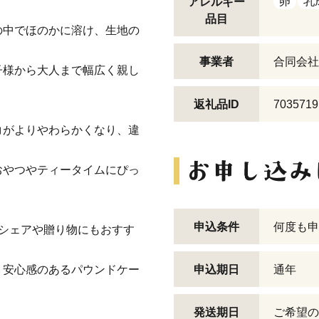
卵
乳
アレルギー
品目
の中でほのかに溶け、生地の
事業者
合同会社
子様から大人まで幅広く親し
返礼品ID
7035719
コがよりやわらかくなり、違
おやつやティータイムにぴっ
申込条件
何度も申
のシェアや贈り物にもおすす
、安心感のあるパウンドケー
申込期日
通年
発送期日
ご希望の