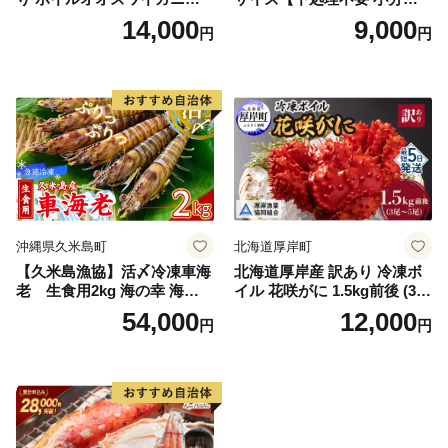
kg《1kg(４尾～５尾)×2》【e
50g×2P 訳あり サイズ不揃い
14,000
9,000
円
円
r002-051-a】 / ふるさと納税
バナメイエビ バラ凍結】
オオズワイガニ ズワイガニ
訳あり 北海道 日高 浜茹で ボ
イル済み 冷凍 カニ 蟹 かに
カニ味噌 甲羅 お得 格安 小ぶ
り 解凍 カニ鍋 甲羅焼き 海鮮
返礼品 特産品 新鮮 濃厚 旨み
簡単調理 家庭用 ギフト グル
メ
沖縄県久米島町
北海道厚岸町
【久米島漁協】活〆冷凍車海
北海道厚岸産 訳あり 冷凍ボ
老 生食用2kg 海の幸 海鮮
イル 花咲がに 1.5kg前後 (3尾
車えび クルマエビ 高級食材
～5尾入) 蟹 花咲ガニ 魚介類
54,000
12,000
円
円
生食 刺身 鮮度抜群 プリプリ
魚介 [№5863-1090]
甘み 旨味 塩焼き 天ぷら 素揚
げ BBQ シーフード 贈答 贈
り物 お歳暮 お中元