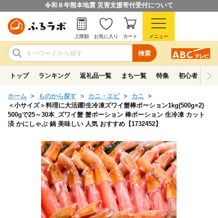
令和８年熊本地震 災害支援寄付受付について
上限額
お気に入り
カート
メニュー
検索
トップ
ランキング
返礼品一覧
まち一覧
特集
初心者ガイド
ホーム
ものから探す
カニ・エビ
カニ
＜小サイズ＞料理に大活躍!生冷凍ズワイ蟹棒ポーション1kg(500g×2)
500gで25～30本_ズワイ蟹 蟹ポーション 棒ポーション 生冷凍 カット
済 かにしゃぶ 鍋 美味しい 人気 おすすめ【1732452】