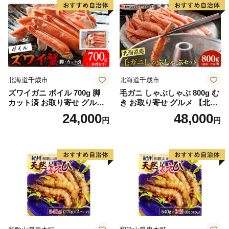
北海道千歳市
北海道千歳市
ズワイガニ ボイル 700g 脚
毛ガニ しゃぶしゃぶ 800g む
カット済 お取り寄せ グルメ
き お取り寄せ グルメ 【北海
【北海道】【札幌バルナバフ
道】【札幌バルナバフーズ】
24,000
48,000
円
円
ーズ】