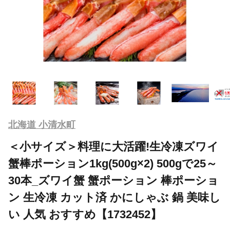
北海道 小清水町
＜小サイズ＞料理に大活躍!生冷凍ズワイ
蟹棒ポーション1kg(500g×2) 500gで25～
30本_ズワイ蟹 蟹ポーション 棒ポーショ
ン 生冷凍 カット済 かにしゃぶ 鍋 美味し
い 人気 おすすめ【1732452】