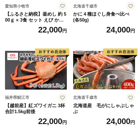
愛知県小牧市
北海道千歳市
【ふるさと納税】釜めし 約 5
かに４種ほぐし身食べ比べ
00ｇ × 3食 セット えび かに
(各50g)
海のめぐみ 老舗 急速冷凍 レ
22,000
24,000
円
円
ンチン 時短 簡単調理 食品 加
工品 ご飯 お弁当 おにぎり お
茶漬け お取り寄せ お取り寄
せグルメ 愛知県 小牧市 送料
無料
福井県鯖江市
北海道千歳市
【越前産】紅ズワイガニ 3杯
北海道産 毛がにしゃぶしゃ
合計1.5kg前後
ぶ
22,000
24,000
円
円