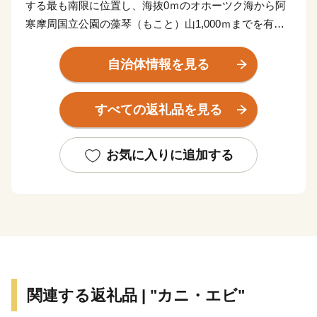
する最も南限に位置し、海抜0ｍのオホーツク海から阿
寒摩周国立公園の藻琴（もこと）山1,000ｍまでを有す
る農業を主産業とした町です。
農業の最盛期である夏から秋にかけて「じゃがいも街
自治体情報を見る
道」と名付けられた道路沿いから斜里岳や知床連山、見
渡す限り耕地風景が広がり“これぞ北海道”と言える雄大
すべての返礼品を見る
な風景が望めます。この耕地は、日々農家の方が健康な
土づくりに尽力され、北海道内でも屈指のじゃがいも・
小麦の一大産地として知られています。
お気に入りに追加する
小清水原生花園や濤沸（とうふつ）湖、藻琴山など豊か
な自然環境、観光資源にも囲まれ、平成３０年４月には
観光拠点とする「小清水ツーリストセンター」が浜小清
水駅の東側にオープンしました。
令和5年5月28日には新庁舎である「防災拠点型複合庁
舎ワタシノ」がオープンしました。庁舎内には役場施設
だけではなく、カフェやフィットネスジム、コインラン
関連する返礼品 | "カニ・エビ"
ドリーなど様々な施設が併設されています。