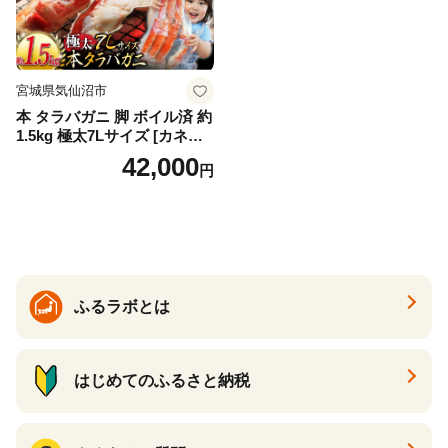
宮城県気仙沼市
本 タラバガニ 脚 ボイル済 約
1.5kg 極太7Lサイズ [カネダ
イ 宮城県 気仙沼市 2056432
42,000
円
6] カニ かに 蟹 たらばがに た
らば蟹 タラバ蟹 たらば タラ
バ ボイル
ふるラボとは
はじめてのふるさと納税