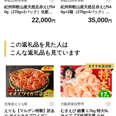
和歌山県串本町
和歌山県串本町
紀州和歌山産天然足赤えび54
紀州和歌山産天然足赤えび54
0g（270g×2パック）化粧箱
0g×2箱（270g×4パック）化
入 ※2026年12月上旬〜2027
粧箱入 ※2026年12月上旬〜2
22,000
35,000
円
円
年2月上旬頃順次発送予定
027年2月上旬頃順次発送予定
（お届け日指定不可）／海老
（お届け日指定不可）（お届
エビ えび クマエビ 足赤 天然
け日指定不可）／海老 エビ
おかず【uot772A】
えび クマエビ 足赤 天然 おか
ず【uot773A】
この返礼品を見た人は
こんな返礼品も見ています
北海道えりも町
大阪府泉佐野市
えりも【マルデン特製】訳あ
むきえび 総量 1.7kg 特大5L
り ボイルオオズワイガニ姿2
サイズ【下処理不要 小分け 8