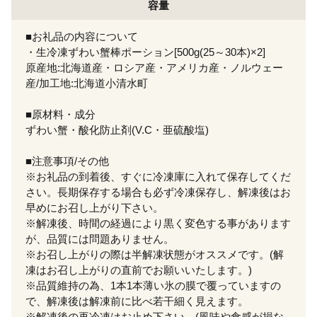
容量
■お礼品の内容について
・生冷凍ずわい蟹棒ポーション[500g(25～30本)×2]
原産地:北海道産・ロシア産・アメリカ産・ノルウェー
産/加工地:北海道小清水町
■原材料・成分
ずわい蟹・酸化防止剤(V.C・亜硫酸塩)
■注意事項/その他
※お礼品の到着後、すぐに冷凍庫に入れて保存してくだ
さい。長期保存する場合も必ず冷凍保存し、解凍後はお
早めにお召し上がり下さい。
※解凍後、時間の経過により黒く変色する事があります
が、品質には問題ありません。
※お召し上がりの際は半解凍状態がオススメです。(解
凍はお召し上がりの直前でお願いいたします。)
※品質維持の為、1本1本薄い氷の膜で覆っていますの
で、解凍後は解凍前に比べ若干細く見えます。
※解凍後の再冷凍はお止め下さい。(風味や食感が損な