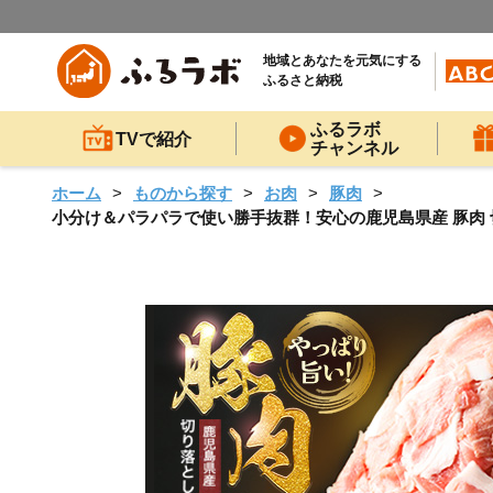
地域とあなたを元気にする
ふるさと納税
ふるラボ
TVで紹介
チャンネル
ホーム
ものから探す
お肉
豚肉
小分け＆パラパラで使い勝手抜群！安心の鹿児島県産 豚肉 切り落とし