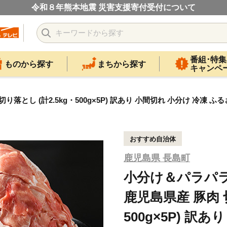
令和８年熊本地震 災害支援寄付受付について
番組･特集
ものから探す
まちから探す
キャンペ
 (計2.5kg・500g×5P) 訳あり 小間切れ 小分け 冷凍 ふるさ
おすすめ自治体
鹿児島県 長島町
小分け＆パラパ
鹿児島県産 豚肉 切
500g×5P) 訳