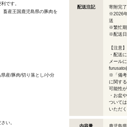
便利です。
配送注記
寄附完了
す。畜産王国鹿児島県の豚肉を
※202
送
※繁忙期
※配送日
【注意】
・配送に
メールに
furusato
県産/豚肉/切り落とし/小分
※「備考
に関する
可能性が
・お盆や
ついては
いただく
ださい。
内容量
鹿児島県