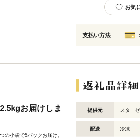
お気
支払い方法
.5kgお届けしま
提供元
スターゼ
配送
冷凍
ずつの小袋で5パックお届け。