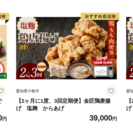
愛知県小牧市
愛
で
【2ヶ月に1度、3回定期便】金匠鶏唐揚
【
げ 塩麹 からあげ
げ
0
39,000
円
円