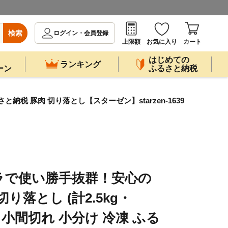
検索
ログイン・会員登録
上限額
お気に入り
カート
はじめての
ランキング
ーン
ふるさと納税
と納税 豚肉 切り落とし【スターゼン】starzen-1639
ラで使い勝手抜群！安心の
り落とし (計2.5kg・
あり 小間切れ 小分け 冷凍 ふる