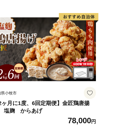
知県小牧市
2ヶ月に1度、6回定期便】金匠鶏唐揚
 塩麹 からあげ
78,000
円