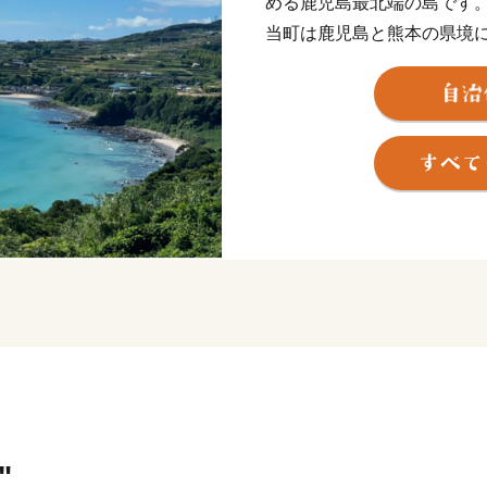
める鹿児島最北端の島です
当町は鹿児島と熊本の県境
子島の4つの有人島のほか、
す。
地理的な特徴もあり、鹿児
ントネーションはユニーク
を感じさせます。
また、産業は一次産業が中心
との橋「黒ノ瀬戸大橋」開
長島を「体験」いただくこ
海からはヒオウギ貝・わか
とれる豊富な海産物。大地
ゃがいもをはじめ、不知火
知らない長島町をぜひ、ご体
"