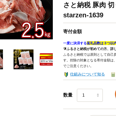
さと納税 豚肉 
starzen-1639
寄付金額
一度に決済する
返礼品数は３つ以
🔰ふるさと納税が初めての方、詳
ふるさと納税では原則として自己負
す。控除の対象となる寄付金額は
でご注意ください。
仕組みについて知る
数量