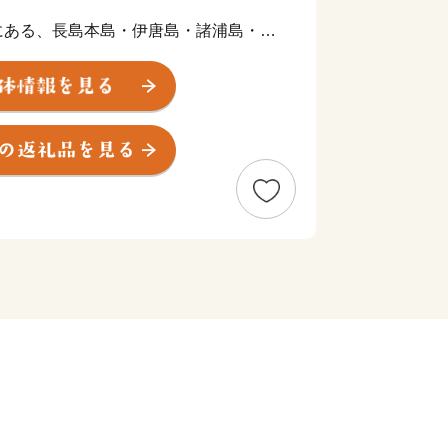
。
にある、長島本島・伊唐島・諸浦島・獅
大小23の島々から構成されておりま
島弁と天草弁・熊本弁が折り重なったイ
な印象を与え、懐かしさや親しみやすさ
でしたが、特に昭和49年に九州本島
通を契機に観光業も発展し、多くの方に
とができるようになりました。
め・青おさ・鰤などの養殖を始め近海で
からは、この島特有の赤土から穫れるじ
・甘夏などの柑橘類、お肉など、皆様が
験ください!!