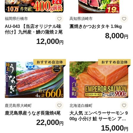
福岡県行橋市
高知県須崎市
AU-043 【当店オリジナル味
藁焼きかつおタタキ 1.9kg
付け】九州産・鰻の蒲焼２尾
8,000
円
12,000
円
鹿児島県大崎町
北海道白糠町
鹿児島県産うなぎ長蒲焼4尾
大人気 エンペラーサーモン 9
00g 小分け 鮭 サーモン アト
22,000
円
ランティックサーモン 水産
15,000
円
庁長官賞 受賞 さけ シャケ し