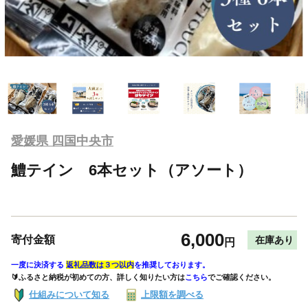
愛媛県 四国中央市
鱧テイン 6本セット（アソート）
6,000
寄付金額
在庫あり
円
一度に決済する
返礼品数は３つ以内
を推奨しております。
🔰ふるさと納税が初めての方、詳しく知りたい方は
こちら
でご確認ください。
仕組みについて知る
上限額を調べる