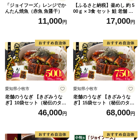
「ジョイフーズ」レンジでか
【ふるさと納税】釜めし 約 5
んたん焼魚（赤魚 魚醤干）
00ｇ × 3食 セット 鮭 老舗 急
速冷凍 レンチン 時短 簡単調
11,000
17,000
円
円
理 食品 加工品 海鮮 手作り
ほくほく ご飯 お弁当 おにぎ
り お茶漬け お取り寄せ お取
り寄せグルメ 愛知県 小牧市
送料無料
愛知県小牧市
愛知県小牧市
老舗のうなぎ 【きざみうな
老舗のうなぎ 【きざみうな
ぎ】10袋セット（秘伝のタレ
ぎ】15袋セット（秘伝のタレ
付）
付）
46,000
68,000
円
円