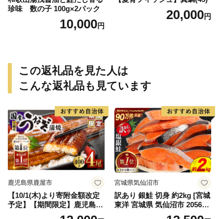
珍味 数の子 100g×2パック
20,000
円
10,000
円
この返礼品を見た人は
こんな返礼品も見ています
鹿児島県鹿屋市
宮城県気仙沼市
【10/1(木)より寄附金額改定
訳あり 銀鮭 切身 約2kg [宮城
予定】【期間限定】鹿児島県
東洋 宮城県 気仙沼市 205649
大隅産うなぎ蒲焼4尾（400
91] 鮭 魚介類 海鮮 訳アリ 規