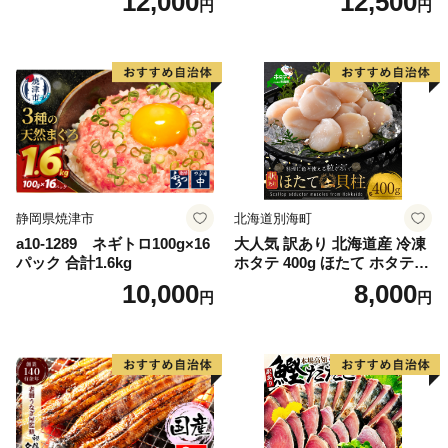
12,000
12,500
円
円
g） KN007-023
格外 不揃い さけ サケ 鮭切身
シャケ 切り身 冷凍 家庭用 お
かず 弁当 支援 サーモン 銀鮭
切り身 魚 わけあり
静岡県焼津市
北海道別海町
a10-1289 ネギトロ100g×16
大人気 訳あり 北海道産 冷凍
パック 合計1.6kg
ホタテ 400g ほたて ホタテ
帆立 貝柱 海鮮 魚介類 刺身
10,000
8,000
円
円
大粒 天然 海鮮 ランキング 大
人気 人気 おすすめ 訳あり ）