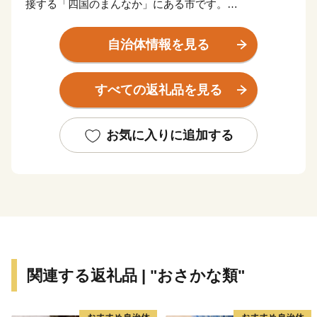
接する「四国のまんなか」にある市です。
県都松山市と高松市へは約80 km、高知市までは約60
km、徳島市までは約100 km、大阪市へ約300 km、東京
自治体情報を見る
都まで約800 kmの距離にあります。
すべての返礼品を見る
古くから「お札と切手以外は何でも揃う」と言われるほ
ど多種多様な紙製品がこの地で現在も生産されていま
す。
お気に入りに追加する
また、紙・パルプ製品分野における自治体別「製造品出
荷額等」で20年連続全国1位となるなど、名実共に「日
本一の紙のまち」です。
【ふるさと納税の対象となる地方団体の指定について】
四国中央市は、総務大臣よりふるさと納税の対象となる
地方団体に指定されました。
関連する返礼品 | "おさかな類"
今後も適正かつ公正な運営に努めて参りますので、どう
か引き続き四国中央市を応援いただきますようお願い致
します。