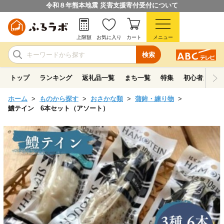
令和８年熊本地震 災害支援寄付受付について
上限額
お気に入り
カート
メニュー
検索
トップ
ランキング
返礼品一覧
まち一覧
特集
初心者ガイド
ホーム
ものから探す
おさかな類
蒲鉾・練り物
鱧テイン 6本セット（アソート）