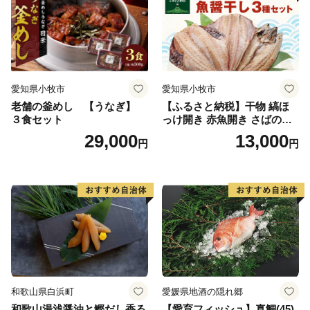
愛知県小牧市
愛知県小牧市
老舗の釜めし 【うなぎ】
【ふるさと納税】干物 縞ほ
３食セット
っけ開き 赤魚開き さばの開
き 魚醤干し 3種 セット 詰め
29,000
13,000
円
円
合わせ 魚 おかず 肉厚 おいし
い さば 赤魚 縞ホッケ ジョイ
フーズ 魚貝類 お取り寄せ お
取り寄せグルメ 魚醤 ナンプ
ラー 愛知県 小牧市 冷凍 送料
無料
和歌山県白浜町
愛媛県地酒の隠れ郷
和歌山湯浅醤油と鰹だし香る
【愛育フィッシュ】真鯛(45)