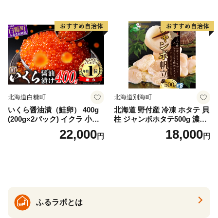
ゃけ sake カルパッチョ ソテ
ー レアステーキ 人気 高級 大
満足 美味しい 贈答 生食用 刺
身 お刺身 刺し身 魚介類 海鮮
冷凍 厚切り 薄切り ふるさと
納税 ふるさとチョイス チョ
イス 北海道 白糠町
北海道白糠町
北海道別海町
いくら醤油漬（鮭卵） 400g
北海道 野付産 冷凍 ホタテ 貝
(200g×2パック) イクラ 小分
柱 ジャンボホタテ500g 濃厚
け いくら醤油漬 鮭いくら い
な旨味と甘み （ほたて ホタ
22,000
18,000
円
円
くら醤油漬け 鮭 鮭卵 ikura
テ 帆立 貝柱 ホタテ貝柱 大玉
醤油いくら 冷凍いくら いく
大粒 北海道 別海 野付 ふるさ
ら北海道 醤油鮭いくら 人気
と納税）
大好評品 北海道 白糠町
ふるラボとは