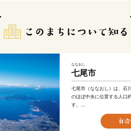
ななおし
七尾市
七尾市（ななおし）は、石
のほぼ中央に位置する人口約
す。
七尾は、日本海を臨む天然
治・経済・文化の中心地と
七尾の名前は、山岳城「七尾