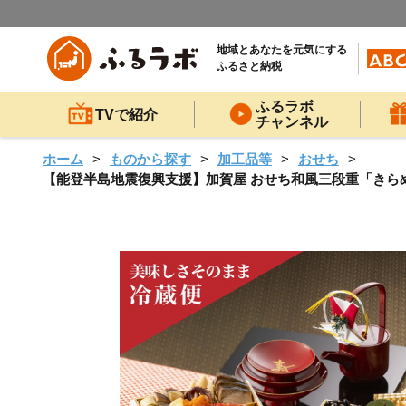
地域とあなたを元気にする
ふるさと納税
ふるラボ
TVで紹介
チャンネル
ホーム
ものから探す
加工品等
おせち
【能登半島地震復興支援】加賀屋 おせち和風三段重「きらめき