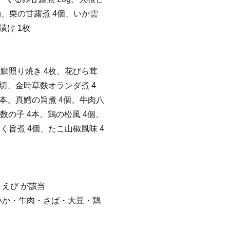
g、栗の甘露煮 4個、いか雲
漬け 1枚
鰤照り焼き 4枚、花びら茸
4切、金時草麩オランダ煮 4
4本、真鱈の旨煮 4個、牛肉八
数の子 4本、鶏の松風 4個、
く旨煮 4個、たこ山椒風味 4
えび が該当
いか・牛肉・さば・大豆・鶏