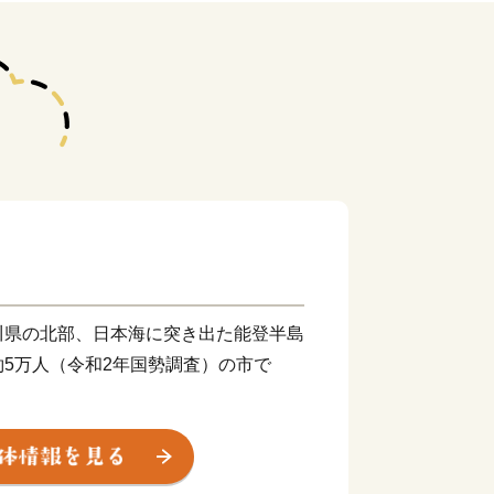
川県の北部、日本海に突き出た能登半島
5万人（令和2年国勢調査）の市で
の良港として古代から栄え、能登の政
して発展してきました。
城」が築かれていた標高約300mの城