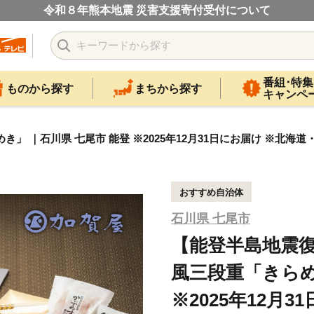
令和８年熊本地震 災害支援寄付受付について
番組･特集
ものから探す
まちから探す
キャンペ
」 ｜石川県 七尾市 能登 ※2025年12月31日にお届け ※北海
おすすめ自治体
石川県 七尾市
【能登半島地震復
風三段重「きらめ
※2025年12月