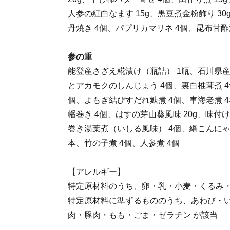
人参の紅白なます 15g、黒豆煮金粉飾り 30
丹焼き 4個、パプリカマリネ 4個、昆布甘酢
参の重
能登産さざえ糀漬け（瓶詰） 1瓶、石川県産
とアカモクのしんじょう 4個、裏白椎茸煮 
個、よもぎ結びすだれ麩煮 4個、車海老煮 
幡巻き 4個、はすの芽山葵風味 20g、味付け
巻き湯葉煮（いしる風味） 4個、綱こんにゃ
本、竹の子煮 4個、人参煮 4個
【アレルギー】
特定原材料のうち、卵・乳・小麦・くるみ・
特定原材料に準ずるもののうち、あわび・
肉・豚肉・もも・ごま・ゼラチン が該当