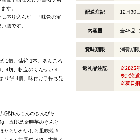
ります。
配送注記
12月30
かに盛り込んだ、「味覚の宝
祝い膳です。
内容量
全48品
賞味期限
消費期限：
煮 1個、蒲鉾 1本、あんころ
返礼品注記
※2025
し 4切、帆立のくんせい 4
※北海道
手まり餅 4個、味付け子持ち昆
※着日指
g、加賀れんこんのきんぴら
20g、五郎島金時芋のきんと
個、ほたるいかいしる風味焼き
g、くるみ甘露煮 20g、大根と