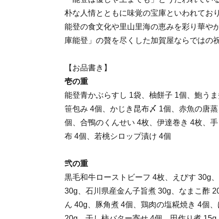
朴な人情とともに味覚の宝庫といわれてお
能登の食文化や里山里海の恵みを彩り華や
庫能登」の贅を尽くした加賀屋ならではの
【お品書き】
壱の重
能登青かぶらすし 1袋、柚餅子 1個、鮑うま
笹包み 4個、かじき昆布〆 1個、赤魚の唐蒸
個、合鴨のくんせい 4枚、伊達巻き 4枚、
布 4個、若桃シロップ漬け 4個
弐の重
黒毛和牛ローストビーフ 4枚、えびす 30
30g、石川県産金ん子旨煮 30g、なまこ酢 
ん 40g、豚角煮 4個、鶏肉の塩糀焼き 4
20g、干し柿バター寄せ 4個、田作り煮 15