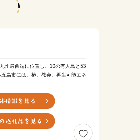
九州最西端に位置し、10の有人島と53
る五島市には、椿、教会、再生可能エネ
！
や椿油など、フレッシュな返礼品をお届
と天草地方の潜伏キリシタン関連遺産」
。 五島市には「久賀島の集落」と
の構成資産があります。
信徒を見守ってきた教会が、今でも静か