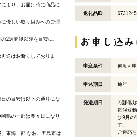
どにより、お届け時に商品に
返礼品ID
6731245
境に優しい取り組みへのご理
の2週間後以降を目安に、
の再送はお断りしておりま
申込条件
何度も申
申込期日
通年
着日の目安は以下の通りにな
発送期日
2週間以
気候変動
静岡県の一部は翌々日になり
び9月の
す。
ご迷惑を
、東海一部 なお、五島市は