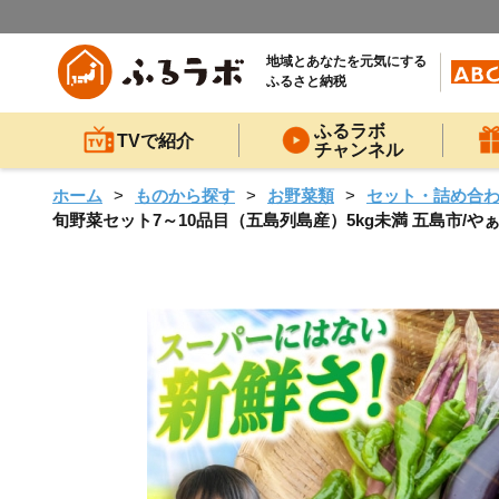
地域とあなたを元気にする
ふるさと納税
ふるラボ
TVで紹介
チャンネル
ホーム
ものから探す
お野菜類
セット・詰め合
旬野菜セット7～10品目（五島列島産）5kg未満 五島市/やぁしゃ