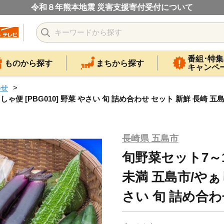
令和８年熊本地震 災害支援寄付受付について
番組･特集
ものから探す
まちから探す
キャンペ
わせ
便 [PBG010] 野菜 やさい 旬 詰め合わせ セット 新鮮 長崎 五
長崎県 五島市
旬野菜セット7～
未満 五島市/やぁし
さい 旬 詰め合わ