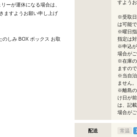
すようお
ェリーが運休になる場合は、
きますようお願い申し上げ
※受取日
は可能で
※曜日指
たのしみ BOX ボックス お取
指定は対
※申込が
場合がご
※在庫の
ますので
※当自治
ません。
※離島の
け日が前
は、記載
場合がご
配送
常温