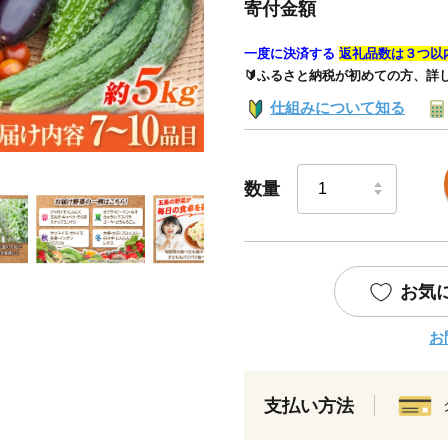
寄付金額
一度に決済する
返礼品数は３つ以
🔰ふるさと納税が初めての方、詳
仕組みについて知る
数量
お気
お
支払い方法