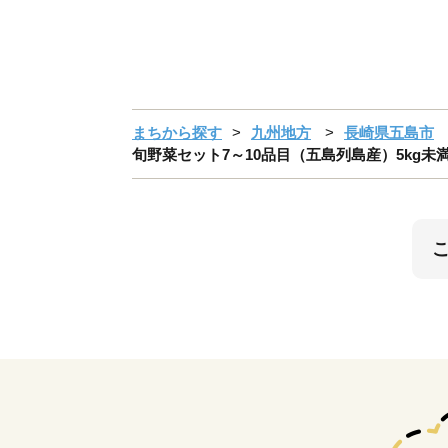
まちから探す
九州地方
長崎県五島市
旬野菜セット7～10品目（五島列島産）5kg未満 五