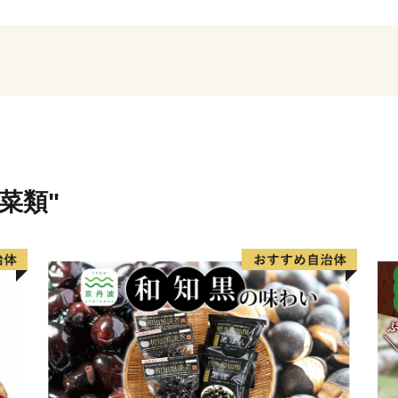
に佇んでいます。
菜類"