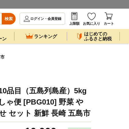
検索
ログイン・会員登録
上限額
お気に入り
カート
はじめての
ランキング
ーン
ふるさと納税
島市
10品目（五島列島産）5kg
ゃ便 [PBG010] 野菜 や
せ セット 新鮮 長崎 五島市