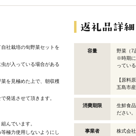
て自社栽培の旬野菜セットを
容量
野菜（7
※時期に
に虫が入っている場合がある
っている
【原料原
野菜を見極めた上で、朝収穫
五島市産
せで発送させて頂きます。
消費期限
生鮮食品
ださい。
り組んでいます。
事業者
株式会社
め等極力使用しないようにし