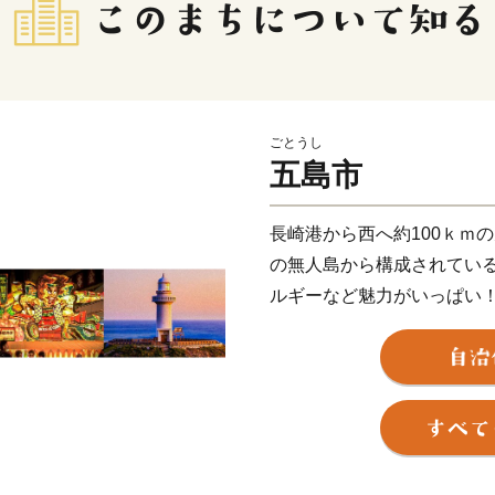
ごとうし
五島市
長崎港から西へ約100ｋｍの
の無人島から構成されてい
ルギーなど魅力がいっぱい
鮮魚、五島牛、美豚、地鶏
けします。
平成３０年７月には「長崎
が世界遺産に登録されました
「奈留の江上集落」の２つ
厳しい禁教期を生き抜いた