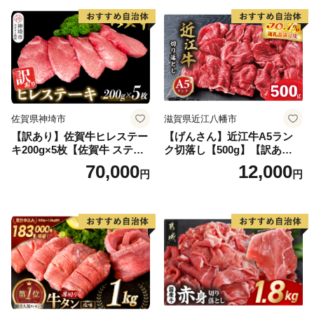
気】(H083106)
佐賀県神埼市
滋賀県近江八幡市
【訳あり】佐賀牛ヒレステー
【げんさん】近江牛A5ラン
キ200g×5枚【佐賀牛 ステー
ク切落し【500g】【訳あり】
キ ブランド肉 ヒレ肉 フィレ
【DG12W】
70,000
12,000
円
円
肉 ジューシー ヘルシー】(H0
65175)