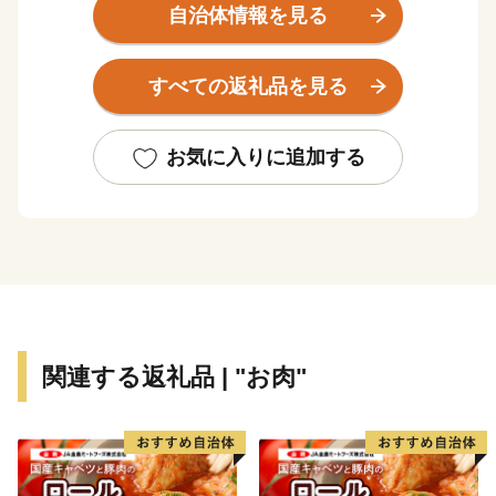
を支配する要所として、また東海道の五十三番目の宿場
自治体情報を見る
町として栄えてきました。さらには、世界文化遺産の
「比叡山延暦寺」や紫式部ゆかりの「石山寺」など、各
すべての返礼品を見る
時代を代表する多くの歴史文化遺産が今に引き継がれて
います。
平成１５年１０月には、京都市や奈良市などに次ぎ、
お気に入りに追加する
全国で１０番目となる古都保存法に基づく「古都指定」
を受け、また国指定文化財は全国３位の件数を誇ってい
ます。一方、京都市に隣接しており、JR京都駅から約
１０分（大津駅・大津京駅）とアクセスも大変よく、京
阪神からもお気軽にお越しいただけます。
関連する返礼品 | "お肉"