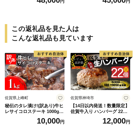
48,000
45,000
円
円
この返礼品を見た人は
こんな返礼品も見ています
佐賀県上峰町
佐賀県神埼市
秘伝のタレ漬け!(訳あり)牛ヒ
【14日以内発送！数量限定】
レサイコロステーキ 1000g
佐賀牛入り ハンバーグ 22個
【B-1098-AS】
2.6kg(120g×22個)【佐賀牛
10,000
12,000
円
円
黒毛和牛 ブランド牛 九州 ハ
ンバーグ 牛肉 豚肉 国産 お弁
当 おかず 惣菜 おすすめ 人