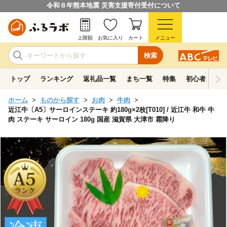
令和８年熊本地震 災害支援寄付受付について
上限額
お気に入り
カート
メニュー
検索
トップ
ランキング
返礼品一覧
まち一覧
特集
初心者ガイド
ホーム
ものから探す
お肉
牛肉
近江牛〔A5〕サーロインステーキ 約180g×2枚[T010] / 近江牛 和牛 牛
肉 ステーキ サーロイン 180g 国産 滋賀県 大津市 霜降り