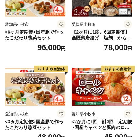
愛知県小牧市
愛知県小牧市
<6ヶ月定期便>国産豚で作っ
【2ヶ月に1度、6回定期便】
たこだわり惣菜セット
金匠鶏唐揚げ 塩麹 からあ
げ
96,000
78,000
円
円
愛知県小牧市
愛知県小牧市
<3ヵ月定期便>国産豚で作っ
<2か月に1回 計3回 定期便
たこだわり惣菜セット
>国産キャベツと豚肉のロー
ルキャベツ（6P入り）