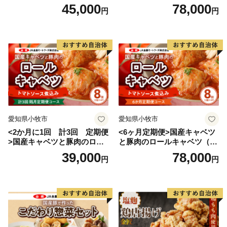
入り）
ルキャベツ（4P入り）
45,000
78,000
円
円
愛知県小牧市
愛知県小牧市
<2か月に1回 計3回 定期便
<6ヶ月定期便>国産キャベツ
>国産キャベツと豚肉のロー
と豚肉のロールキャベツ（4P
ルキャベツ（4P入り）
入り）
39,000
78,000
円
円