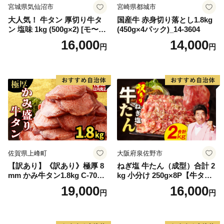
宮城県気仙沼市
宮崎県都城市
大人気！ 牛タン 厚切り牛タ
国産牛 赤身切り落とし1.8kg
ン 塩味 1kg (500g×2) [モ〜ラ
(450g×4パック)_14-3604
ンド 宮城県 気仙沼市 205646
16,000
14,000
円
円
60] 肉 牛肉 精肉 牛たん 牛タ
ン塩 牛たん塩 冷凍 焼肉 BB
Q アウトドア バーベキュー
厚切り タン
佐賀県上峰町
大阪府泉佐野市
【訳あり】《訳あり》極厚 8
ねぎ塩 牛たん（成型）合計 2
mm かみ牛タン1.8kg C-709-
kg 小分け 250g×8P【牛タン
AS
牛肉 焼肉用 薄切り 訳あり サ
19,000
16,000
円
円
イズ不揃い】