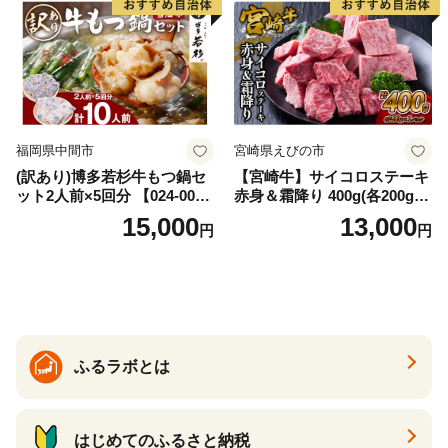
福岡県中間市
宮崎県えびの市
(訳あり)博多若杉牛もつ鍋セ
【宮崎牛】サイコロステーキ
ット2人前×5回分 【024-002
赤身＆霜降り 400g(各200g×
7】
１P 計2P) 真空パック 冷凍
15,000
13,000
円
円
ふるラボとは
はじめてのふるさと納税