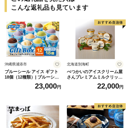
こんな返礼品も見ています
沖縄県浦添市
北海道別海町
ブルーシール アイス ギフト
べつかいのアイスクリーム屋
18個（12種類）| ブルーシー
さんプレミアムミルクリッチ
ルアイス ブルーシールアイ
12個（AP-01）（ 北海道アイ
23,000
22,000
円
円
スクリーム 着日指定可能 送
ス 北海道産アイス アイス ア
料無料 ジェラート 沖縄県 バ
イススイーツ アイスクリー
ースデー 贈り物 プレゼント
ム 北海道産アイスクリーム
誕生日 カップ 詰め合わせ バ
道産アイス 道産アイスクリ
ラエティ | バニラ チョコレー
ーム ギフト 詰合せ 詰め合わ
ト ストロベリー ピスタチオ
せ ふるさと納税 ）
バニラ＆クッキー ウベ 沖縄
紅イモ 塩ちんすこう 沖縄シ