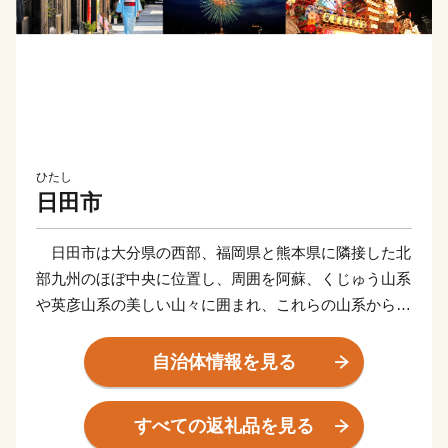
ひたし
日田市
日田市は大分県の西部、福岡県と熊本県に隣接した北
部九州のほぼ中央に位置し、周囲を阿蘇、くじゅう山系
や英彦山系の美しい山々に囲まれ、これらの山系から流
れ出る豊富な水が合流する日田盆地と緑豊かな森林や丘
陵地で市域が形成されています。気候は、内陸特有の性
自治体情報を見る
質から寒暖の差が大きく、雨量も多いことから、四季の
移ろいがはっきりしているといった特徴があります。
すべての返礼品を見る