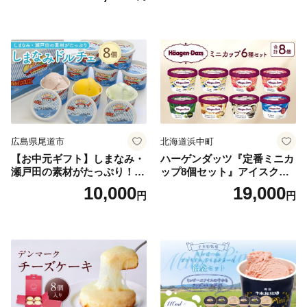
広島県尾道市
北海道浜中町
【お中元ギフト】しまなみ・
ハーゲンダッツ『定番ミニカ
瀬戸田の素材がたっぷり！ジ
ップ8個セット』アイスクリ
ェラート8個
ーム アイス スイーツ デザー
10,000
19,000
円
円
ト_H0016-104