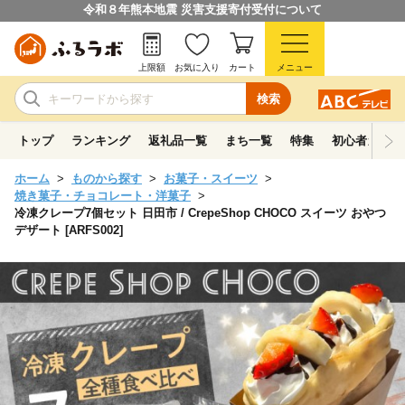
令和８年熊本地震 災害支援寄付受付について
上限額
お気に入り
カート
メニュー
検索
トップ
ランキング
返礼品一覧
まち一覧
特集
初心者ガイド
ホーム
ものから探す
お菓子・スイーツ
焼き菓子・チョコレート・洋菓子
冷凍クレープ7個セット 日田市 / CrepeShop CHOCO スイーツ おやつ
デザート [ARFS002]