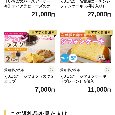
【いちごのバースデーケー
くんねこ 名古屋コーチンシ
キ】ティアラとローズのケー
フォンケーキ（桐箱入り）
キ スイーツ デザート 洋菓
21,000
27,000
円
円
子 お取り寄せ 愛知県 小牧市
送料無料 誕生日 クリスマス
お祝い ばら 花 フラワー デコ
レーション ホールケーキ 日
時指定可
愛知県小牧市
愛知県小牧市
くんねこ シフォンラスク 2
くんねこ シフォンケーキ
カップ
（プレーン） 5個入
7,000
11,000
円
円
この返礼品を見た人は