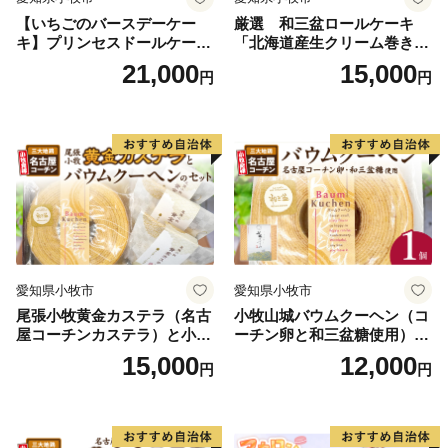
【いちごのバースデーケー
厳選 和三盆ロールケーキ
キ】プリンセスドールケーキ
「北海道産生クリーム巻き」
日時指定可 スイーツ デザー
または「北海道産粒あん巻
21,000
15,000
円
円
ト 洋菓子 お取り寄せ 愛知県
き」（サイズ：レギュラー）
小牧市 送料無料 誕生日 クリ
和三盆 北海道産生クリー
スマス お祝い キャラクター
ム 北海道産粒あん 34cm 冷
デコレーションケーキ ホー
凍 愛知県 小牧市 アンプチベ
ルケーキ 人形 かわいい こど
アやぐま
も
愛知県小牧市
愛知県小牧市
尾張小牧黄金カステラ（名古
小牧山城バウムクーヘン（コ
屋コーチンカステラ）と小牧
ーチン卵と和三盆糖使用）
山城バウムクーヘン（コーチ
名古屋コーチン バームクー
15,000
12,000
円
円
ン卵と和三盆糖使用）のセッ
ヘン 和三盆 小牧銘菓 バウム
ト 名古屋コーチン カステ
クーヘン 常温 愛知県 小牧市
ラ ザラメ バームクーヘン 和
アンプチベアやぐま
三盆 小牧銘菓 バウムクーヘ