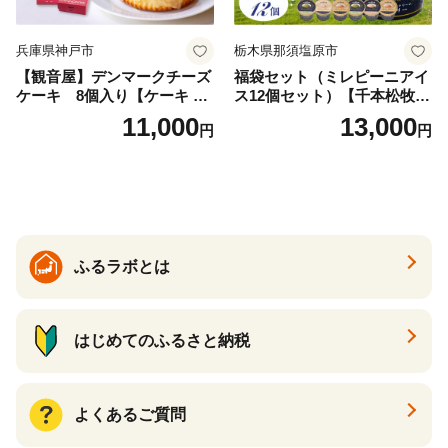
兵庫県神戸市
栃木県那須塩原市
【観音屋】デンマークチーズ
福袋セット（ミレピーニアイ
ケーキ 8個入り【ケーキ チ
ス12個セット）【千本松牧
ーズケーキ 人気スイーツ お
場】 ns025-014-12 【デザー
11,000
13,000
円
円
すすめスイーツ 神戸スイー
ト 詰め合わせ ギフト】
ツ 新感覚チーズケーキ おす
すめケーキ 兵庫県 神戸市 D0
910-17】
ふるラボとは
はじめてのふるさと納税
よくあるご質問