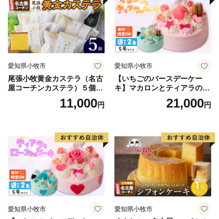
ン 常温 愛知県 小牧市 アンプ
チベアやぐま
愛知県小牧市
愛知県小牧市
尾張小牧黄金カステラ（名古
【いちごのバースデーケー
屋コーチンカステラ）５個入
キ】マカロンとティアラのケ
名古屋コーチン カステラ ザ
ーキ スイーツ 日時指定可 デ
11,000
21,000
円
円
ラメ 常温 愛知県 小牧市 アン
ザート 洋菓子 お取り寄せ 愛
プチベアやぐま
知県 小牧市 送料無料 誕生日
クリスマス お祝い マカロン
デコレーションケーキ ホー
ルケーキ
愛知県小牧市
愛知県小牧市