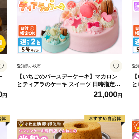
愛知県小牧市
愛
ー
【いちごのバースデーケーキ】マカロン
【
とティアラのケーキ スイーツ 日時指定可
と
デザート 洋菓子 お取り寄せ 愛知県 小牧
菓
0
21,000
円
円
市 送料無料 誕生日 クリスマス お祝い マ
誕
カロン デコレーションケーキ ホールケー
ー
キ
可