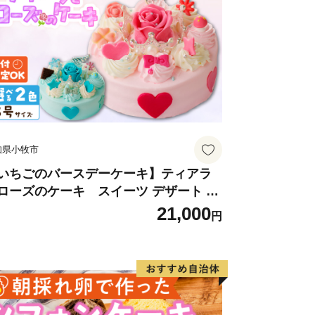
知県小牧市
いちごのバースデーケーキ】ティアラ
ローズのケーキ スイーツ デザート 洋
子 お取り寄せ 愛知県 小牧市 送料無料
21,000
円
生日 クリスマス お祝い ばら 花 フラワ
 デコレーション ホールケーキ 日時指定