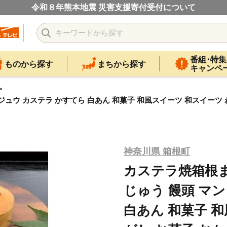
令和８年熊本地震 災害支援寄付受付について
番組･特集
ものから探す
まちから探す
キャンペ
ジュウ カステラ かすてら 白あん 和菓子 和風スイーツ 和スイーツ わ
神奈川県 箱根町
カステラ焼箱根ま
じゅう 饅頭 マ
白あん 和菓子 