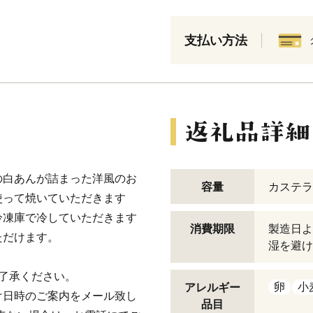
支払い方法
の白あんが詰まった洋風のお
容量
カステラ
使って焼いていただきます
冷凍庫で冷していただきます
消費期限
製造日よ
ただけます。
湿を避け
了承ください。
卵
小
アレルギー
け日時のご案内をメール致し
品目