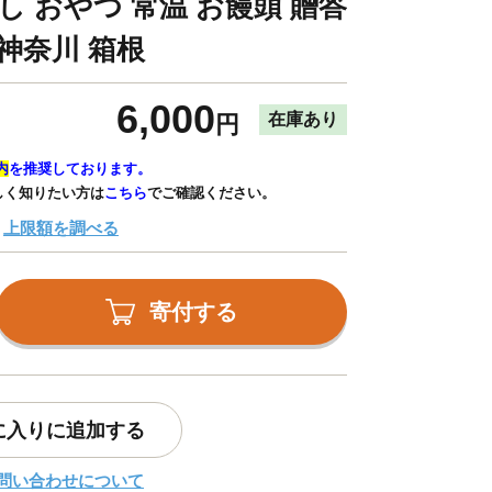
し おやつ 常温 お饅頭 贈答
神奈川 箱根
6,000
在庫あり
円
内
を推奨しております。
しく知りたい方は
こちら
でご確認ください。
上限額を調べる
寄付する
に入りに追加する
問い合わせについて