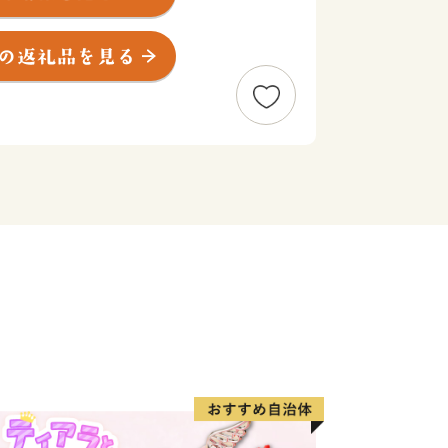
000万人を超える観光客が訪れます。
央に位置し、世界文化遺産にも登録され
ことも出来ます。
る豊富な温泉、明鏡芦ノ湖をはじめと
した多彩な美術館、100を超える旅館
山電車、ケーブルカー、ロープウェイ、
に富んだ乗り物、江戸時代の様子を色濃
芸品など、様々な魅力を持つ一大リゾー
税制度」を活用し、箱根町のまちづく
様からの寄付を募っています。
訪れたことのある方など、「箱根ファ
しています。