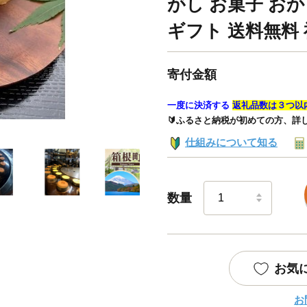
がし お菓子 おか
ギフト 送料無料 
寄付金額
一度に決済する
返礼品数は３つ以
🔰ふるさと納税が初めての方、詳
仕組みについて知る
数量
お気
お