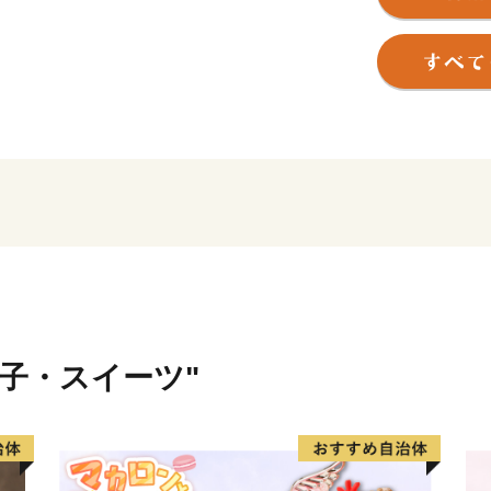
そのため、国内外から毎年2
富士箱根伊豆国立公園の中
ている富士山を近くに見る
箱根には、約20種類もあ
した美しい自然とそれに調和
やホテルがあり、また、登
遊覧船などのバラエティー
く残す箱根旧街道や伝統工
トです。
箱根町では、「ふるさと納
りを応援していただける皆
菓子・スイーツ"
箱根町出身の方や箱根町を
ン」の皆様の応援をお待ち