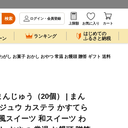
検索
ログイン・会員登録
上限額
お気に入り
カート
はじめての
ランキング
ーン
ふるさと納税
がし お菓子 おかし おやつ 常温 お饅頭 贈答 ギフト 送料
んじゅう（20個） | まん
ンジュウ カステラ かすてら
和風スイーツ 和スイーツ わ