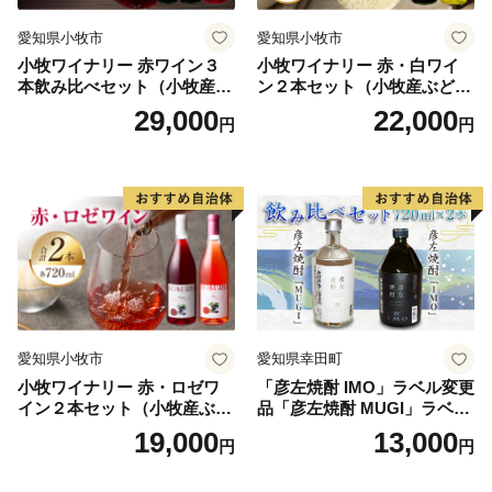
愛知県小牧市
愛知県小牧市
小牧ワイナリー 赤ワイン３
小牧ワイナリー 赤・白ワイ
本飲み比べセット（小牧産ぶ
ン２本セット（小牧産ぶどう
どう100％使用）
100％使用）
29,000
22,000
円
円
愛知県小牧市
愛知県幸田町
小牧ワイナリー 赤・ロゼワ
「彦左焼酎 IMO」ラベル変更
イン２本セット（小牧産ぶど
品「彦左焼酎 MUGI」ラベル
う100％使用）
変更品 飲み比べ セット 合計
19,000
13,000
円
円
2本 720ml×各1本 25度 焼酎
お酒 麦焼酎 芋焼酎