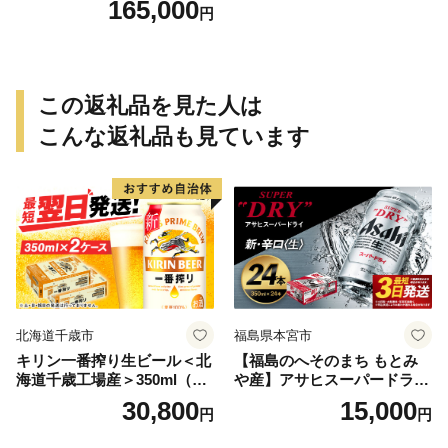
165,000
円
観光 佐賀 嬉野【嬉野温泉 旅
館組合】 [NAD002]
この返礼品を見た人は
こんな返礼品も見ています
北海道千歳市
福島県本宮市
キリン一番搾り生ビール＜北
【福島のへそのまち もとみ
海道千歳工場産＞350ml（24
や産】アサヒスーパードライ
本） 2ケース
350ml×24本 合計8.4L 1ケー
30,800
15,000
円
円
ス アルコール度数5% 缶ビー
ル お酒 ビール アサヒ スーパ