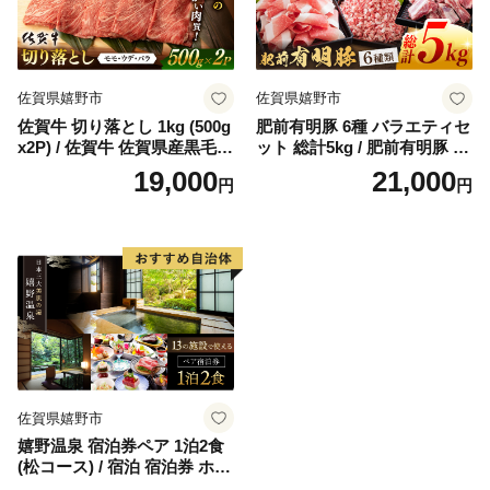
佐賀県嬉野市
佐賀県嬉野市
佐賀牛 切り落とし 1kg (500g
肥前有明豚 6種 バラエティセ
x2P) / 佐賀牛 佐賀県産黒毛和
ット 総計5kg / 肥前有明豚 豚
牛 牛肉 切り落とし 切落し
肉 豚 切り落とし きりおとし
19,000
21,000
円
円
【桑原畜産】 ［NAB027］
ミンチ ロース ヒレカツ バラ
スペアリブ 小分け 便利 【く
すのきファーム】 [NAS002]
佐賀県嬉野市
嬉野温泉 宿泊券ペア 1泊2食
(松コース) / 宿泊 宿泊券 ホテ
ル 旅館 温泉 嬉野温泉 旅行