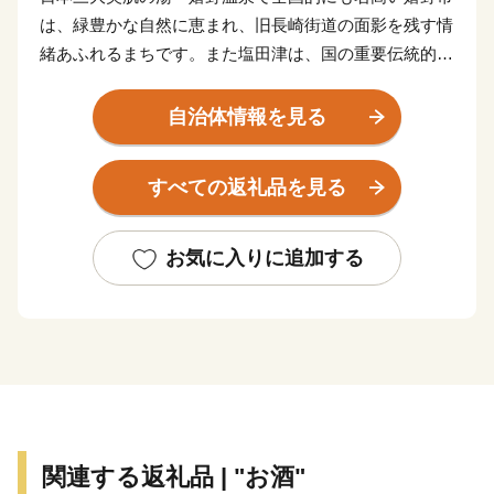
は、緑豊かな自然に恵まれ、旧長崎街道の面影を残す情
緒あふれるまちです。また塩田津は、国の重要伝統的建
造物群保存地区に指定されており、和紙や鍛冶、石工な
ど職人たちの匠の技が時を超えて受け継がれています。
自治体情報を見る
キャッチフレーズである「歓声が響きあう嬉野市」をめ
ざして、まちづくりに取り組んでいます。
すべての返礼品を見る
お気に入りに追加する
関連する返礼品 | "お酒"