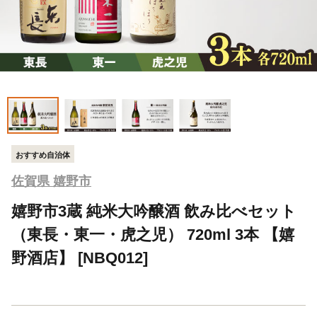
おすすめ自治体
佐賀県 嬉野市
嬉野市3蔵 純米大吟醸酒 飲み比べセット
（東長・東一・虎之児） 720ml 3本 【嬉
野酒店】 [NBQ012]