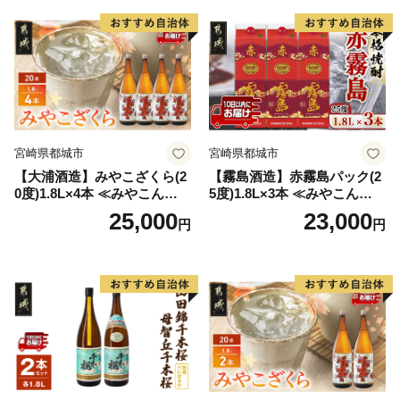
宮崎県都城市
宮崎県都城市
【大浦酒造】みやこざくら(2
【霧島酒造】赤霧島パック(2
0度)1.8L×4本 ≪みやこんじょ
5度)1.8L×3本 ≪みやこんじょ
特急便≫_AD-0771
特急便≫_23-07-K03P-1800-3
25,000
23,000
円
円
-Q