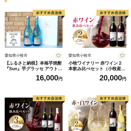
愛知県小牧市
愛知県小牧市
【ふるさと納税】本格芋焼酎
小牧ワイナリー 赤ワイン２
『Sun』芋グラッセ アウトド
本飲み比べセット（小牧産ぶ
ア ソロキャンプ ベランピン
どう100％使用）
16,000
20,000
円
円
グ 巣ごもり 就労支援