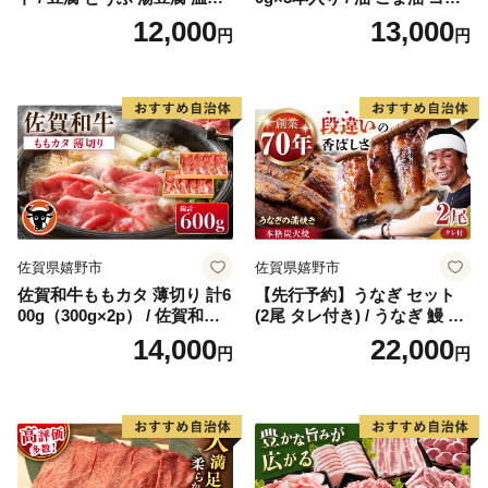
湯豆腐 嬉野温泉 九州 佐賀 嬉
油 胡麻 【山下製油】 [NBE0
12,000
13,000
円
円
野【藤川とうふ店】 [NBT00
02]
1]
佐賀県嬉野市
佐賀県嬉野市
佐賀和牛ももカタ 薄切り 計6
【先行予約】うなぎ セット
00g（300g×2p） / 佐賀和牛
(2尾 タレ付き) / うなぎ 鰻 ウ
佐賀県産黒毛和牛 牛肉【一
ナギ 炭火 炭火焼き 蒲焼 蒲焼
14,000
22,000
円
円
ノ瀬畜産】 [NAC029]
き【森うなぎ屋】 [NAK004]