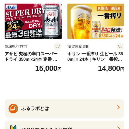
セット 詰め合わせ カクテル
ソーダ割り アルコール ロッ
ク ソーダ ジントニック 】
茨城県守谷市
滋賀県多賀町
アサヒ 究極の辛口スーパー
キリン 一番搾り 生ビール 35
ドライ 350ml×24本 定番 ビー
0ml × 24本 | キリン一番搾り
ル 缶ビール 酒 お酒 アルコー
キリンビール 一番搾り ビー
15,000
14,800
円
円
ル 辛口
ル 24缶 きりんいちばんしぼ
り キリン一番搾り びーる 1
ケース 24缶 24本 キリン一番
搾り KIRIN きりん 麒麟 キリ
ン一番搾り いちばんしぼり
キリン一番搾り 父の日 ちち
の日
ふるラボとは