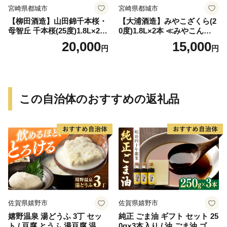
宮崎県都城市
宮崎県都城市
【柳田酒造】山田錦千本桜・
【大浦酒造】みやこざくら(2
母智丘 千本桜(25度)1.8L×2本
0度)1.8L×2本 ≪みやこんじょ
≪みやこんじょ特急便≫_AC
特急便≫_MJ-0771
20,000
15,000
円
円
-0751
この自治体のおすすめの返礼品
佐賀県嬉野市
佐賀県嬉野市
嬉野温泉 湯どうふ 3丁 セッ
純正 ごま油 ギフト セット 25
ト / 豆腐 とうふ 湯豆腐 温泉
0g×3本入り / 油 ごま油 ゴマ