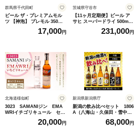
群馬県千代田町
茨城県守谷市
ビール ザ・プレミアムモル
【11ヶ月定期便】ビール ア
ツ 【神泡】 プレモル 350ml
サヒ スーパードライ 500ml 2
× 24本 サントリー〈天然水の
4本 1ケース×11ヶ月 | アサヒ
17,000
231,000
円
円
ビール工場〉群馬※沖縄・離
ビール 究極の辛口 酒 お酒 ア
島地域へのお届け不可
ルコール 生ビール Asahi ア
サヒビール スーパードライ s
uper dry 11回 缶ビール 缶 ギ
フト 内祝い 茨城県守谷市 送
料無料
北海道様似町
新潟県新潟県庁
3023 SAMANIジン EMA
新潟の飲み比べセット 1806
WRIイチゴリキュール セッ
A（八海山・久保田・雪中
ト（箱入り）【大人の味 酒
梅・越乃寒梅・かたふね・千
20,000
68,000
円
円
お酒 洋酒 スピリッツ クラフ
代の光）
トジン 国産 sake SAKE gin
GIN liqueur LIQUEUR お酒