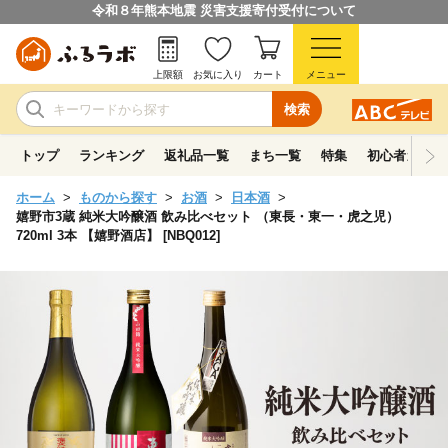
令和８年熊本地震 災害支援寄付受付について
上限額
お気に入り
カート
メニュー
検索
トップ
ランキング
返礼品一覧
まち一覧
特集
初心者ガイド
ホーム
ものから探す
お酒
日本酒
嬉野市3蔵 純米大吟醸酒 飲み比べセット （東長・東一・虎之児）
720ml 3本 【嬉野酒店】 [NBQ012]