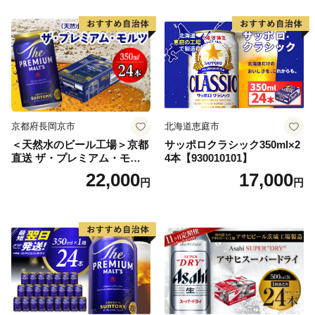
ードライ super dry 24缶 辛
口 送料無料 カメイ 本宮市
【07214-0206】
京都府長岡京市
北海道恵庭市
＜天然水のビール工場＞京都
サッポロクラシック350ml×2
直送 ザ・プレミアム・モル
4本【930010101】
ツ 350ml×24本 プレモル [149
22,000
17,000
円
円
5]