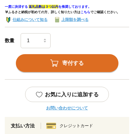
一度に決済する
返礼品数は３つ以内
を推奨しております。
🔰ふるさと納税が初めての方、詳しく知りたい方は
こちら
でご確認ください。
仕組みについて知る
上限額を調べる
数量
寄付する
お気に入りに追加する
お問い合わせについて
支払い方法
クレジットカード