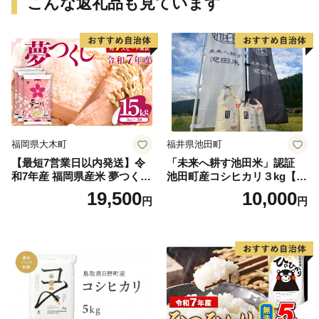
こんな返礼品も見ています
福岡県大木町
福井県池田町
【最短7営業日以内発送】令
「未来へ耕す池田米」認証
和7年産 福岡県産米 夢つくし
池田町産コシヒカリ３kg【お
15kg 精米 ※北海道・沖縄・
1人様につき３セットまで】
19,500
10,000
円
円
離島は配送不可