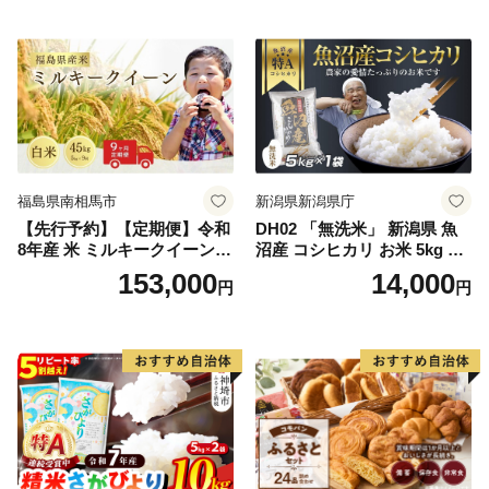
164)
米
福島県南相馬市
新潟県新潟県庁
【先行予約】【定期便】令和
DH02 「無洗米」 新潟県 魚
8年産 米 ミルキークイーン
沼産 コシヒカリ お米 5kg こ
白米 45kg (5kg×9回) | ミルキ
しひかり 精米 米（お米の美
153,000
14,000
円
円
ークイーン 米5kg 福島 福島
味しい炊き方ガイド付き）
県産 福島産 精米 お米 米 コ
メ 武田ファーム サムランド
福島県 南相馬市 cu006-ae