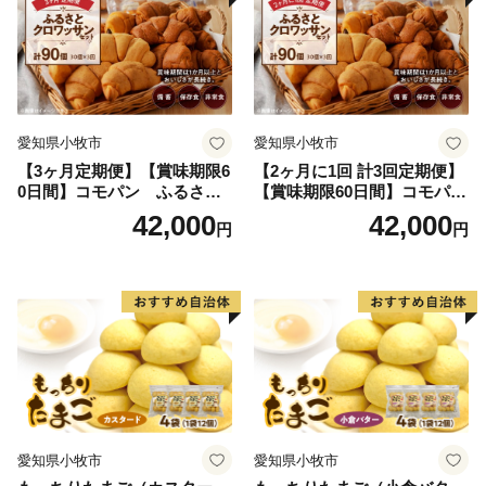
愛知県小牧市
愛知県小牧市
【3ヶ月定期便】【賞味期限6
【2ヶ月に1回 計3回定期便】
0日間】コモパン ふるさと
【賞味期限60日間】コモパ
クロワッサンセット（計90
ン ふるさとクロワッサンセ
42,000
42,000
円
円
個）／災害用備蓄 保存食 非
ット（計90個）／災害用備蓄
常食 防災グッズにも
保存食 非常食 防災グッズに
も
愛知県小牧市
愛知県小牧市