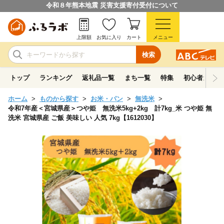
令和８年熊本地震 災害支援寄付受付について
上限額
お気に入り
カート
メニュー
検索
トップ
ランキング
返礼品一覧
まち一覧
特集
初心者ガイド
ホーム
ものから探す
お米・パン
無洗米
令和7年産＜宮城県産＞つや姫 無洗米5kg+2kg 計7kg_米 つや姫 無
洗米 宮城県産 ご飯 美味しい 人気 7kg【1612030】