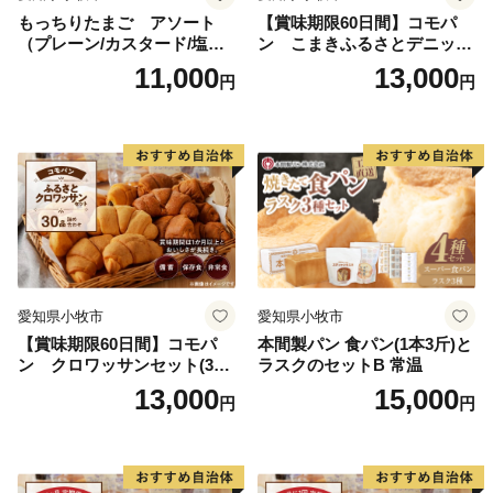
もっちりたまご アソート
【賞味期限60日間】コモパ
（プレーン/カスタード/塩バ
ン こまきふるさとデニッシ
ター/小倉バター）
ュセット（20個入り）／災害
11,000
13,000
円
円
用備蓄 保存食 非常食 防災グ
ッズにも
愛知県小牧市
愛知県小牧市
【賞味期限60日間】コモパ
本間製パン 食パン(1本3斤)と
ン クロワッサンセット(30
ラスクのセットB 常温
個入り)／災害用備蓄 保存食
13,000
15,000
円
円
非常食 防災グッズにも