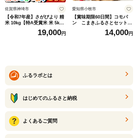
佐賀県神埼市
愛知県小牧市
【令和7年産】さがびより 精
【賞味期限60日間】コモパ
米 10kg【特A受賞米 米 5kg×
ン こまきふるさとセット
2袋 お米 コメ こめ 国産 美味
（24個入り）／災害用備蓄
19,000
14,000
円
円
しい ブランド米 人気 ランキ
保存食 非常食 防災グッズに
ング 増田米穀】(H015224)
も
ふるラボとは
はじめてのふるさと納税
よくあるご質問