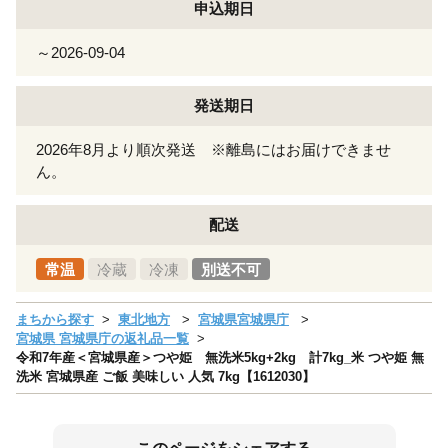
申込期日
～2026-09-04
発送期日
2026年8月より順次発送 ※離島にはお届けできませ
ん。
配送
常温
冷蔵
冷凍
別送不可
まちから探す
東北地方
宮城県宮城県庁
宮城県 宮城県庁の返礼品一覧
令和7年産＜宮城県産＞つや姫 無洗米5kg+2kg 計7kg_米 つや姫 無
洗米 宮城県産 ご飯 美味しい 人気 7kg【1612030】