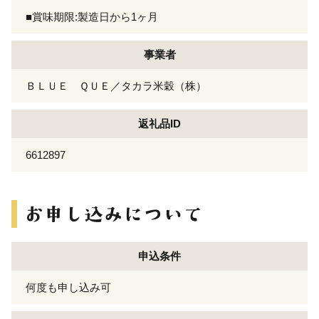
■賞味期限:製造日から1ヶ月
事業者
ＢＬＵＥ ＱＵＥ／タカラ米穀（株）
返礼品ID
6612897
申込条件
何度も申し込み可