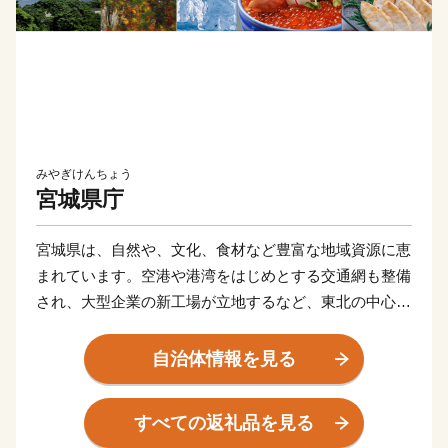
みやぎけんちょう
宮城県庁
宮城県は、自然や、文化、食材など豊富な地域資源に恵
まれています。空港や港湾をはじめとする交通網も整備
され、大型企業の新工場が立地するなど、東北の中心と
してますます重要な役割が期待されています。
東日本大震災により甚大な被害を受けましたが、再生と
自治体情報を見る
さらなる発展につながる「創造的な復興」に向けた取り
組みを推進し、県民の皆さんと力を合わせ、魅力ある宮
すべての返礼品を見る
城を築いてまいります。