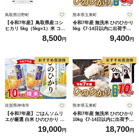
鳥取県日野町
熊本県玉東町
【令和7年産】鳥取県産コシ
令和7年産 無洗米 ひのひかり
ヒカリ 5kg（5kg×1）米 コシ
5kg《7-14日以内に出荷予定
ヒカリ こしひかり お米 白米
(土日祝除く)》コメ 米 無洗米
8,500
9,400
円
円
精米 5キロ おこめ こめ コメ
高レビュー｜人気米 熊本県
真空パック包装 真空包装 長
産米 お米 生活応援米
期保存 単一原料米 鳥取県日
野町産 Elevation
佐賀県神埼市
熊本県玉東町
【令和7年産】ごはんソムリ
令和7年産 無洗米 ひのひかり
エが厳選 白米 ひのひかり 10
10kg《7-14日以内に出荷予定
kg【神埼市産 米 お米 精米 白
(土日祝除く)》コメ 米 無洗米
19,000
18,700
円
円
米 10kg 5kg×2 ひのひかり ブ
令和7年産 高レビュー｜人気
ランド米 食味鑑定士】(H063
米 熊本県産米 お米 生活応援