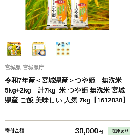
宮城県 宮城県庁
令和7年産＜宮城県産＞つや姫 無洗米
5kg+2kg 計7kg_米 つや姫 無洗米 宮城
県産 ご飯 美味しい 人気 7kg【1612030】
30,000
寄付金額
在庫あり
円