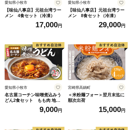
愛知県小牧市
愛知県小牧市
【味仙八事店】元祖台湾ラー
【味仙八事店】元祖台湾ラー
メン 4食セット（冷凍）
メン 8食セット（冷凍）
17,000
29,000
円
円
愛知県小牧市
宮崎県高鍋町
名古屋コーチン味噌煮込みう
＜米粉麺フォー＞翌月末迄に
どん2食セット もも肉 地鶏
順次出荷
味噌うどん
9,000
15,000
円
円