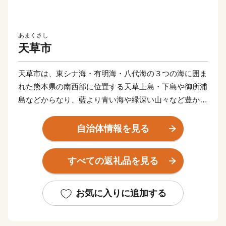
あまくさし
天草市
天草市は、東シナ海・有明海・八代海の３つの海に囲ま
れた熊本県の南西部に位置する天草上島・下島や御所浦
島などからなり、藍より青い海や緑深い山々など豊かな
自然に恵まれています。長崎県島原半島、南に鹿児島県
長島があるなど、長崎・熊本・鹿児島を結ぶ九州西岸地
自治体情報を見る
域の拠点となる位置にあり、産業の振興や地域間交流な
どあらゆる分野において、さらなる発展が期待される地
すべての返礼品を見る
域です。
お気に入りに追加する