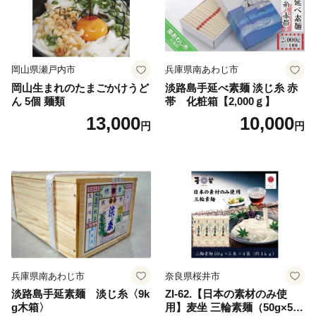
岡山県瀬戸内市
兵庫県南あわじ市
岡山生まれのたまごかけうど
淡路島手延べ素麺 淡じ糸 赤
ん 5個 麺類
帯 化粧箱【2,000ｇ】
13,000
10,000
円
円
兵庫県南あわじ市
奈良県桜井市
淡路島手延素麺 淡じ糸〈9k
ZI-62.【日本の素材のみ使
g木箱〉
用】麦坐 三輪素麺（50g×5束