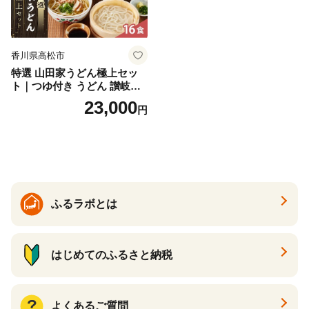
香川県高松市
特選 山田家うどん極上セッ
ト｜つゆ付き うどん 讃岐う
どん さぬきうどん 生麵 うど
23,000
円
んセット カレーうどん 生う
どん 食べ比べ 麺 麺類 ギフト
香川 香川県 高松
ふるラボとは
はじめてのふるさと納税
よくあるご質問