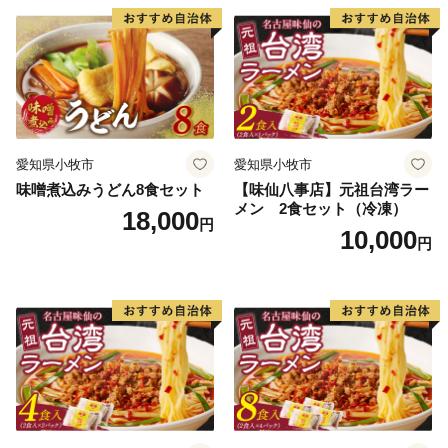
愛知県小牧市
愛知県小牧市
味噌煮込みうどん8食セット
【味仙八事店】元祖台湾ラー
メン 2食セット（冷凍）
18,000
円
10,000
円