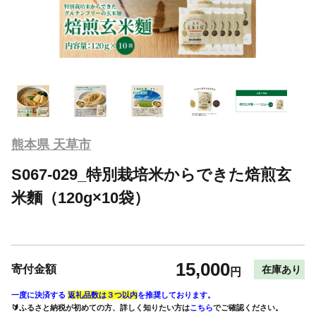
熊本県 天草市
S067-029_特別栽培米からできた焙煎玄
米麵（120g×10袋）
15,000
寄付金額
在庫あり
円
一度に決済する
返礼品数は３つ以内
を推奨しております。
🔰ふるさと納税が初めての方、詳しく知りたい方は
こちら
でご確認ください。