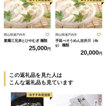
岡山県瀬戸内市
岡山県瀬戸内市
素麺三兄弟とひやむぎ 麺類
手延べそうめん吉井川（4k
g） 麺類
25,000
円
20,000
円
この返礼品を見た人は
こんな返礼品も見ています