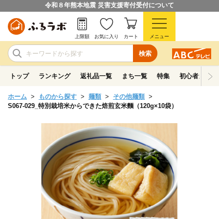
令和８年熊本地震 災害支援寄付受付について
上限額
お気に入り
カート
メニュー
検索
トップ
ランキング
返礼品一覧
まち一覧
特集
初心者ガイド
ホーム
ものから探す
麺類
その他麺類
S067-029_特別栽培米からできた焙煎玄米麵（120g×10袋）