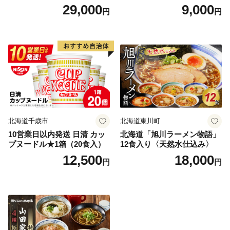
×4袋）
29,000
9,000
円
円
北海道千歳市
北海道東川町
10営業日以内発送 日清 カッ
北海道「旭川ラーメン物語」
プヌードル★1箱（20食入）
12食入り〈天然水仕込み〉
12,500
18,000
円
円