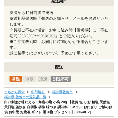
発送期日
決済から14日前後で発送
※返礼品発送時「発送のお知らせ」メールをお送りいた
します。
※長期ご不在の場合、お申し込み時【備考欄】に「不在
期間〇〇/〇〇〜〇〇/〇〇」とご記入ください。
※ご注文殺到時、お届けに時間がかかる場合がございま
す。
誠に勝手ではございますが、予めご了承ください。
配送
常温
冷蔵
冷凍
別送不可
まちから探す
中部地方
福井県敦賀市
福井県 敦賀市の返礼品一覧
白い刺激が味わえる！角鹿の塩 小袋 20g 【敦賀 塩 しお 粗塩 天然塩
天日塩 釜炊き 白胡椒 胡椒 味つき 調味料 ミネラル おにぎり ご飯のお
供 お中元 お歳暮 ギフト 贈り物 プレゼント】[080-a012]