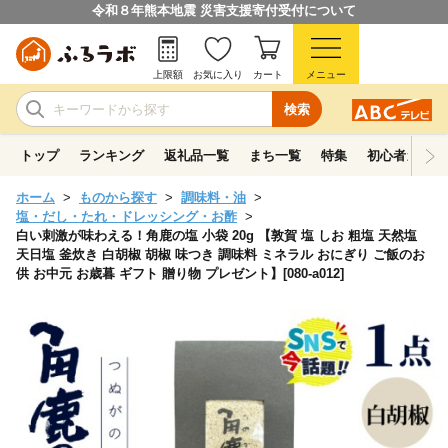
令和８年熊本地震 災害支援寄付受付について
上限額
お気に入り
カート
メニュー
検索
トップ
ランキング
返礼品一覧
まち一覧
特集
初心者ガイド
ホーム
ものから探す
調味料・油
塩・だし・たれ・ドレッシング・お酢
白い刺激が味わえる！角鹿の塩 小袋 20g 【敦賀 塩 しお 粗塩 天然塩
天日塩 釜炊き 白胡椒 胡椒 味つき 調味料 ミネラル おにぎり ご飯のお
供 お中元 お歳暮 ギフト 贈り物 プレゼント】[080-a012]