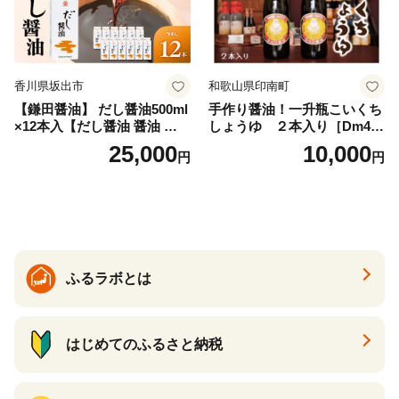
香川県坂出市
和歌山県印南町
【鎌田醤油】 だし醤油500ml
手作り醤油！一升瓶こいくち
×12本入【だし醤油 醤油 人気
しょうゆ ２本入り［Dm4］
おすすめ 人気だし醤油 出汁
｜手作り 醤油 和歌山県 印南
25,000
10,000
円
円
醤油 AE1021】
町 一升瓶 こいくちしょうゆ
伝統製法 醤油 日本食 調味料
地元産 大豆 小麦 塩 だし 煮
物 和食 醤油 肉料理 魚料理
野菜料理 醤油 郷土料理 家庭
料理 醤油
ふるラボとは
はじめてのふるさと納税