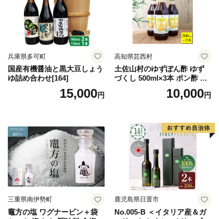
兵庫県多可町
高知県芸西村
国産有機醤油と黒大豆しょう
土佐山村のゆずぽん酢 ゆず
ゆ詰め合わせ[164]
づくし 500ml×3本 ポン酢 ポ
ンズ ゆず 柚子 調味料 さっぱ
15,000
10,000
円
円
り 美味しい おいしい 鍋 しゃ
ぶしゃぶ 冷奴 魚料理 蒸し料
理 ドレッシング セット
三重県南伊勢町
鹿児島県日置市
竈方の塩 ワグナービン＋袋
No.005-B ＜イタリア産＆ガ