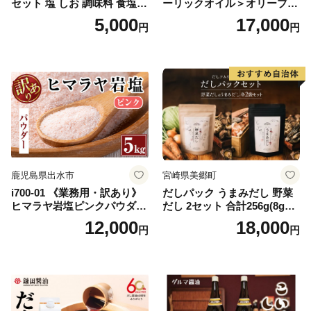
セット 塩 しお 調味料 食塩
ーリックオイル＞オリーブオ
天然 ミネラル 調味料 ソルト
イルセット(200ml×2本) 日置
5,000
17,000
円
円
salt 料理 味付 おにぎり 三重
市 特産品 調味料 油 エキスト
県 南伊勢 伊勢 志摩 5000円 5
ラバージン オリーブ セット
000円以下 五千円
ガーリック【鹿児島オリー
ブ】
鹿児島県出水市
宮崎県美郷町
i700-01 《業務用・訳あり》
だしパック うまみだし 野菜
ヒマラヤ岩塩ピンクパウダー
だし 2セット 合計256g(8g×8
タイプ(5kg) 岩塩 塩 調味料
パック×2種×2セット) [岡田商
12,000
18,000
円
円
しお 保存料不使用 天然 パウ
店 宮崎県 美郷町 31ac0069]
ダータイプ グレインミルタ
国産 粉末 ダシ 出汁パック し
イプ 料理 バスソルト 入浴 普
いたけ 無塩
段使い ギフト 贈り物【ソル
ティースマイル】