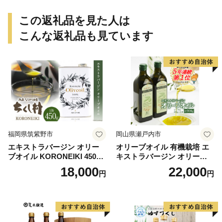
この返礼品を見た人は
こんな返礼品も見ています
福岡県筑紫野市
岡山県瀬戸内市
エキストラバージン オリー
オリーブオイル 有機栽培 エ
ブオイル KORONEIKI 450g
キストラバージン オリーブ
[筑前たなか油屋 福岡県 筑紫
オイル シングル 2本 セット
18,000
22,000
円
円
野市 21760403] 油 食用油 オ
オーガニック 調味料 油 オリ
リーブ油
ーブ油 食用油 ギフト