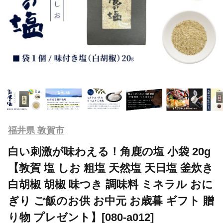
福井県 敦賀市
白い刺激が味わえる！角鹿の塩 小袋 20g
【敦賀 塩 しお 粗塩 天然塩 天日塩 釜炊き
白胡椒 胡椒 味つき 調味料 ミネラル おに
ぎり ご飯のお供 お中元 お歳暮 ギフト 贈
り物 プレゼント】[080-a012]