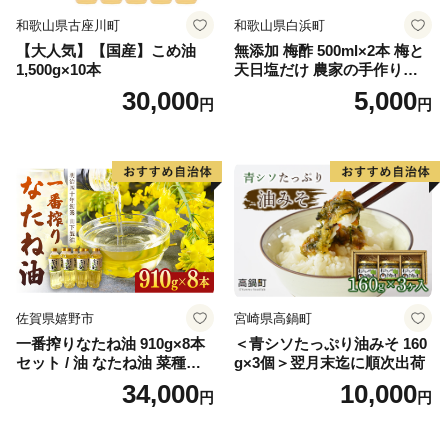
和歌山県古座川町
和歌山県白浜町
【大人気】【国産】こめ油
無添加 梅酢 500ml×2本 梅と
1,500g×10本
天日塩だけ 農家の手作り完
熟梅酢 調味料
30,000
5,000
円
円
佐賀県嬉野市
宮崎県高鍋町
一番搾りなたね油 910g×8本
＜青シソたっぷり油みそ 160
セット / 油 なたね油 菜種油
g×3個＞翌月末迄に順次出荷
ナタネ【山下製油】 [NBE00
34,000
10,000
円
円
7]