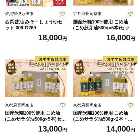
福井県敦賀市ふるさと納税コールセンター
TEL：050-3090-1336
佐賀県伊万里市
京都府長岡京市
Mail：f.tsuruga@do-furusato.jp
西岡醤油 みそ・しょうゆセ
国産米糠100%使用 こめ油
受付時間 午前9時00分～午後5時45分 (土曜日・日曜
ット 009-G269
(こめ胚芽油500g×5本)セット
日・祝日及び12月30日～1月3日を除く)
[1575]
18,000
16,000
円
円
■ワンストップ特例申請書および変更届出書送付先
〒584-8790 富田林市中野町東2の3の69 コーユービ
ジネス内 18202
福井県敦賀市ふるさと納税 ワンストップ特例申請書類
受付係 宛
京都府長岡京市
京都府長岡京市
国産米糠100%使用 こめ油
国産米糠100%使用 こめ油
(こめサラダ油500g×5本)セッ
(こめサラダ油500g×2本・こ
ト [1574]
め胚芽油500g×3本)セット [1
13,000
14,000
円
円
573]