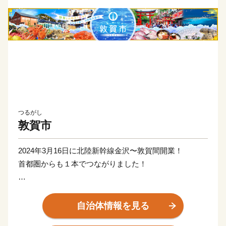
つるがし
敦賀市
2024年3月16日に北陸新幹線金沢〜敦賀間開業！
首都圏からも１本でつながりました！
日本が世界に誇る風景地、日本三大松原の「気比の松
原」やラムサール条約湿地「中池見湿地」。
自治体情報を見る
100年以上の歴史を誇り鉄道ファンの聖地ともされてい