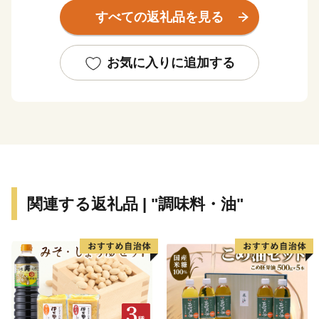
る、衣掛山のループ線や山中隧道をはじめとする鉄道遺
すべての返礼品を見る
産群。
「越前がに」や「敦賀ふぐ」等豊富な海の幸。
日本最北限、甘さが自慢の「東浦みかん」。
お気に入りに追加する
”御食国”のルーツとして、食物の神・伊奢沙別神（いさ
さわけのみこと）が祀られている「氣比神宮」。
これが全て敦賀の魅力。
================================
敦賀の魅力発信サイトできました。
関連する返礼品 | "調味料・油"
詳しくは、下記ページをご覧ください。
https://kuras-tsuruga.jp/
（上記URLをコピー＆ペーストしアドレスバーへ貼り付
けてご覧ください。）
■お問い合わせ先