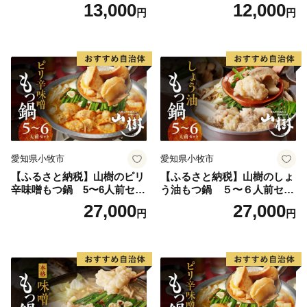
ト 焼売 鶏肉 鍋 鶏しゃぶ 日
山樹 国産 牛もつ ホルモン モ
13,000
12,000
円
円
本三大地鶏
ツ オンライン飲み会 ホーム
パーティー 宅飲み 鍋セット
お取り寄せグルメ おうち時
間
愛知県小牧市
愛知県小牧市
【ふるさと納税】山樹のピリ
【ふるさと納税】山樹のしょ
辛味噌もつ鍋 5〜6人前セッ
う油もつ鍋 ５〜６人前セッ
ト 山樹 国産 牛もつ ホルモン
ト 山樹 国産 牛もつ ホルモン
27,000
27,000
円
円
モツ オンライン飲み会 ホー
モツ オンライン飲み会 ホー
ムパーティー 宅飲み 鍋セッ
ムパーティー 宅飲み 鍋セッ
ト お取り寄せグルメ おうち
ト お取り寄せグルメ おうち
時間
時間