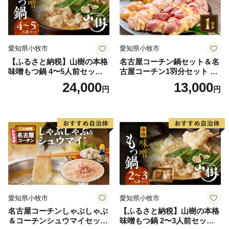
愛知県小牧市
愛知県小牧市
【ふるさと納税】山樹の本格
名古屋コーチン鍋セット＆名
味噌もつ鍋 4〜5人前セット
古屋コーチン1羽分セット 日
山樹 国産 牛もつ ホルモン モ
本三大地鶏 鍋セット 鶏肉 も
24,000
13,000
円
円
ツ オンライン飲み会 ホーム
も肉 むね肉 ササミ 肉団子 鍋
パーティー 宅飲み 鍋セット
料理
お取り寄せグルメ おうち時
間
愛知県小牧市
愛知県小牧市
名古屋コーチンしゃぶしゃぶ
【ふるさと納税】山樹の本格
＆コーチンシュウマイセッ
味噌もつ鍋 2〜3人前セット