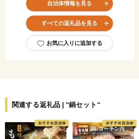
山を擁する出羽山脈が広がる緑豊かなまちです。
自治体情報を見る
雄大な自然に育くまれ、古くから米どころ・酒どころと
しても知られています。
すべての返礼品を見る
秋田市で開催される東北三大まつりの1つ「秋田竿燈ま
つり」は、俵型をした提灯を竿に吊して大きな稲穂に見
お気に入りに追加する
立て、竿を操って力と技を競う祭りです。通りを埋め尽
くす竿燈の光が黄金色に輝く、その妙技は圧巻です。
豊かで美しい環境に恵まれながらも、駅、高速道路、
港、空港と陸海空の交通結節点となっており、県庁所在
市として十分なインフラやサービスが整っています。
関連する返礼品 | "鍋セット"
2024年の第12回「住みたい田舎ベストランキング」で
は、全国ランキング（人口20万人以上のまち）の若者・
単身者部門で2年連続1位、シニア世代部門2位に選ばれ
るなど、幅広い年代の方が、安心して生活できる環境も
魅力です。