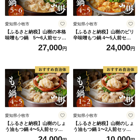
愛知県小牧市
愛知県小牧市
【ふるさと納税】山樹の本格
【ふるさと納税】山樹のピリ
味噌もつ鍋 5〜6人前セット
辛味噌もつ鍋 4〜5人前セッ
山樹 国産 牛もつ ホルモン モ
ト 山樹 国産 牛もつ ホルモン
27,000
24,000
円
円
ツ オンライン飲み会 ホーム
モツ オンライン飲み会 ホー
パーティー 宅飲み 鍋セット
ムパーティー 宅飲み 鍋セッ
お取り寄せグルメ おうち時
ト お取り寄せグルメ おうち
間
時間
愛知県小牧市
愛知県小牧市
【ふるさと納税】山樹のしょ
【ふるさと納税】山樹のしょ
う油もつ鍋 4〜5人前セット
う油もつ鍋 1〜2人前セット
山樹 国産 牛もつ ホルモン モ
山樹 国産 牛もつ ホルモン モ
24,000
10,000