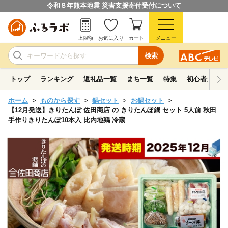
令和８年熊本地震 災害支援寄付受付について
上限額
お気に入り
カート
メニュー
検索
トップ
ランキング
返礼品一覧
まち一覧
特集
初心者ガイド
ホーム
ものから探す
鍋セット
お鍋セット
【12月発送】きりたんぽ 佐田商店 の きりたんぽ鍋 セット 5人前 秋田
手作りきりたんぽ10本入 比内地鶏 冷蔵