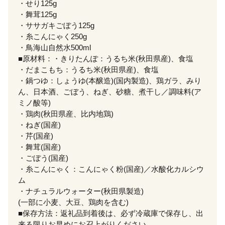
・せり125g
・舞茸125g
・ササガキごぼう125g
・糸こんにゃく250g
・鳥海山自然水500ml
■原材料：・きりたんぽ：うるち米(秋田県産)、食塩
・だまこもち：うるち米(秋田県産)、食塩
・鍋つゆ：しょうゆ(本醸造)(国内製造)、鶏ガラ、みり
ん、日本酒、ごぼう、ねぎ、砂糖、煮干し／調味料(ア
ミノ酸等)
・鶏肉(秋田県産、比内地鶏)
・ねぎ(国産)
・芹(国産)
・舞茸(国産)
・ごぼう(国産)
・糸こんにゃく：こんにゃく粉(国産)／水酸化カルシウ
ム
・ナチュラルウォーター(秋田県製造)
(一部に小麦、大豆、鶏肉を含む)
■保存方法：返礼品到着後は、必ず冷蔵庫で保存し、出
来る限りお早めにお召上がりください。